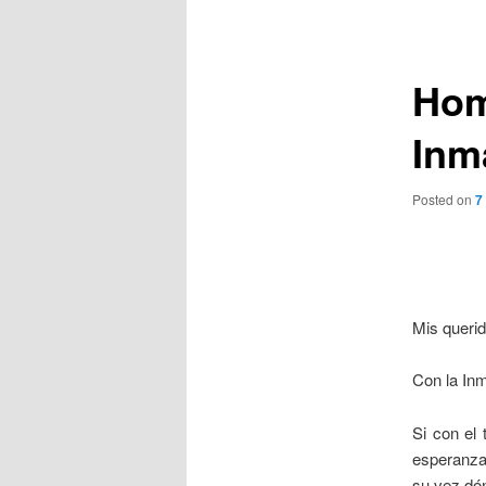
de
entradas
Homi
Inm
Posted on
7
Mis queri
Con la In
Si con el
esperanza
su vez dón