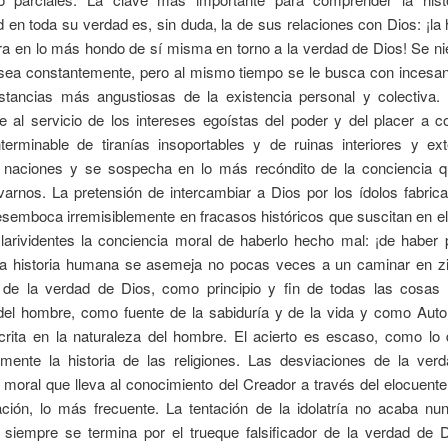
en toda su verdad es, sin duda, la de sus relaciones con Dios: ¡la h
ra en lo más hondo de sí misma en torno a la verdad de Dios! Se ni
alsea constantemente, pero al mismo tiempo se le busca con incesan
nstancias más angustiosas de la existencia personal y colectiva. 
e al servicio de los intereses egoístas del poder y del placer a 
nterminable de tiranías insoportables y de ruinas interiores y ext
 naciones y se sospecha en lo más recóndito de la conciencia q
arnos. La pretensión de intercambiar a Dios por los ídolos fabric
emboca irremisiblemente en fracasos históricos que suscitan en el 
larividentes la conciencia moral de haberlo hecho mal: ¡de haber 
la historia humana se asemeja no pocas veces a un caminar en zi
de la verdad de Dios, como principio y fin de todas las cosas
el hombre, como fuente de la sabiduría y de la vida y como Autor
scrita en la naturaleza del hombre. El acierto es escaso, como lo
mente la historia de las religiones. Las desviaciones de la verd
y moral que lleva al conocimiento del Creador a través del elocuente
ación, lo más frecuente. La tentación de la idolatría no acaba nu
 siempre se termina por el trueque falsificador de la verdad de D