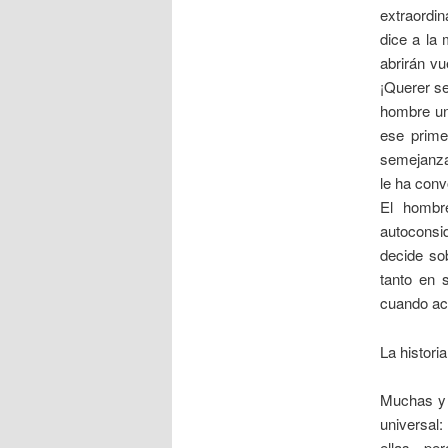
extraordin
dice a la
abrirán vu
¡Querer se
hombre una
ese prime
semejanza 
le ha conv
El hombr
autoconsi
decide so
tanto en 
cuando act
La historia
Muchas y m
universal:
ellas, pe