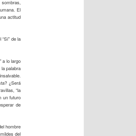
 sombras,
humana. El
una actitud
 “Sí” de la
 a lo largo
 la palabra
insalvable.
sta? ¿Será
villas, “la
n un futuro
esperar de
 del hombre
umildes del