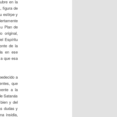
ubre en la
, figura de
u estirpe y
Ciertamente
su Plan de
 original,
l Espíritu
onte de la
da en ese
 a que esa
bedecido a
ientes, que
ente a la
 de Satanás
bien y del
as dudas y
a insidia,