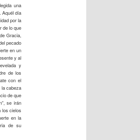
legida una
. Aquél día
idad por la
r de lo que
 de Gracia,
 del pecado
ierte en un
esente y al
evelada y
dre de los
bate con el
n la cabeza
ncio de que
”, se irán
 los cielos
erte en la
ria de su
.