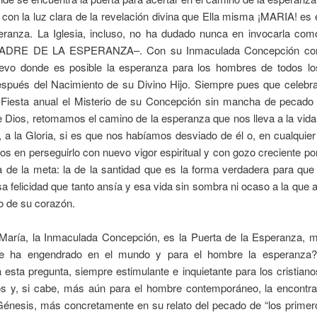
 con la luz clara de la revelación divina que Ella misma ¡MARIA! es
eranza.
La Iglesia, incluso, no ha dudado nunca en invocarla c
ADRE DE LA ESPERANZA–. Con su Inmaculada Concepción co
evo donde es posible la esperanza para los hombres de todos lo
espués del Nacimiento de su Divino Hijo. Siempre pues que celebr
 Fiesta anual el Misterio de su Concepción sin mancha de pecado 
e Dios, retomamos el camino de la esperanza que nos lleva a la vida 
 a la Gloria, si es que nos habíamos desviado de él o, en cualquie
s en perseguirlo con nuevo vigor espiritual y con gozo creciente p
 de la meta: la de la santidad que es la forma verdadera para que
a felicidad que tanto ansía y esa vida sin sombra ni ocaso a la que a
o de su corazón.
María, la Inmaculada Concepción, es la Puerta de la Esperanza, m
e ha engendrado en el mundo y para el hombre la esperanza? L
 esta pregunta, siempre estimulante e inquietante para los cristian
os y, si cabe, más aún para el hombre contemporáneo, la encontr
 Génesis, más concretamente en su relato del pecado de “los primer