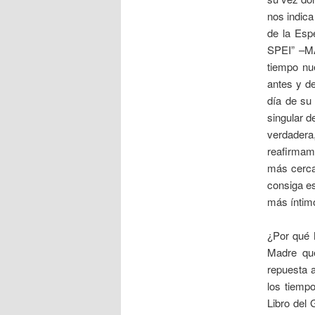
nos indica
de la Esp
SPEI” –M
tiempo nu
antes y d
día de su
singular d
verdadera,
reafirmamo
más cerca
consiga es
más íntim
¿Por qué 
Madre qu
repuesta a
los tiemp
Libro del