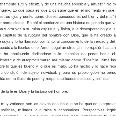
ariamente sutil y eficaz, y de una inaudita soberbia y altivez: “¡No mo
 mujer–. Lo que pasa es que Dios sabe que en el momento en que
estros ojos y seréis como dioses, conocedores del bien y del mal” 
r como dioses! Eh ahí el comienzo de una historia de pecado que va 
 y otra vez a su ruina espiritual y física, a la desesperación y a l
r capítulo de la ruptura del hombre con Dios, que le ha creado 
suya y lo ha llamado, por tanto, al conocimiento de la verdad y del
ocado a la libertad en el Amor, seguirán otros sin interrupción hasta
e ha continuado rindiéndose a la tentación de pecar hasta el
derarse y de autoproclamarse así mismo como “Dios”: la última ins
bre lo que es bueno y lo que es malo. Lo ha hecho y lo hace rep
su condición de sujeto individual, y para su propio gobierno pers
úa como titular de poder y responsabilidades sociales y políticas.
 de la fe en Dios y la historia del hombre.
uy variadas son las claves con las que se ha querido interpretar 
 políticas, militares, culturales y económicas. Perspectivas legí
ro parciales. La clave más importante para comprender la hist