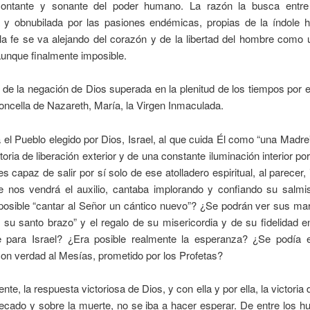
ontante y sonante del poder humano. La razón la busca entre
a y obnubilada por las pasiones endémicas, propias de la índole 
a fe se va alejando del corazón y de la libertad del hombre como 
unque finalmente imposible.
a de la negación de Dios superada en la plenitud de los tiempos por el
ncella de Nazareth, María, la Virgen Inmaculada.
a el Pueblo elegido por Dios, Israel, al que cuida Él como “una Madre”
toria de liberación exterior y de una constante iluminación interior por
 es capaz de salir por sí solo de ese atolladero espiritual, al parecer, 
 nos vendrá el auxilio, cantaba implorando y confiando su salmi
posible “cantar al Señor un cántico nuevo”? ¿Se podrán ver sus mara
e su santo brazo” y el regalo de su misericordia y de su fidelidad e
e para Israel? ¿Era posible realmente la esperanza? ¿Se podía 
on verdad al Mesías, prometido por los Profetas?
nte, la respuesta victoriosa de Dios, y con ella y por ella, la victoria
ecado y sobre la muerte, no se iba a hacer esperar. De entre los h