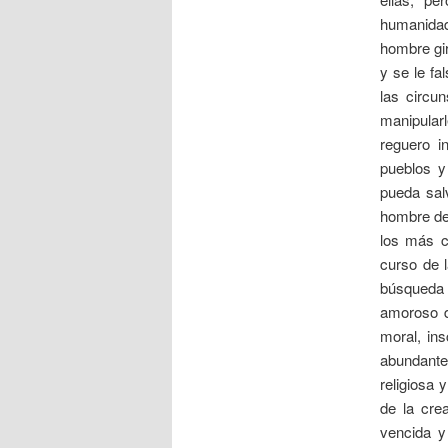
humanidad 
hombre gi
y se le f
las circu
manipularl
reguero i
pueblos y
pueda salv
hombre des
los más c
curso de 
búsqueda 
amoroso d
moral, in
abundante
religiosa 
de la cre
vencida y