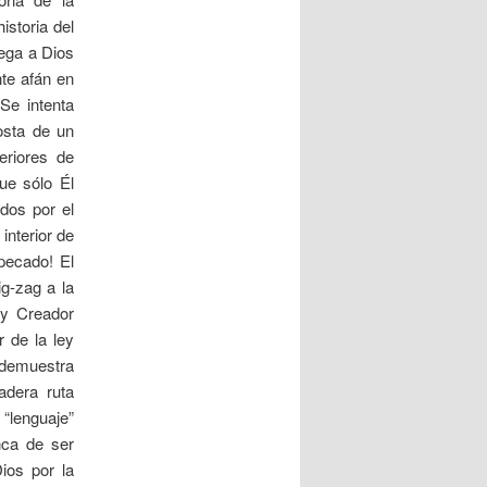
istoria del
ega a Dios
te afán en
Se intenta
costa de un
eriores de
ue sólo Él
ados por el
interior de
pecado! El
g-zag a la
 y Creador
 de la ley
 demuestra
adera ruta
 “lenguaje”
nca de ser
ios por la