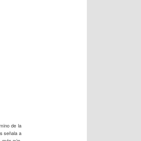
mino de la
s señala a
a, más aún,