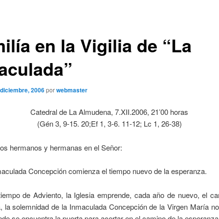
lía en la Vigilia de “La
aculada”
 diciembre, 2006
por
webmaster
Catedral de La Almudena, 7.XII.2006, 21’00 horas
(Gén 3, 9-15. 20;Ef 1, 3-6. 11-12; Lc 1, 26-38)
dos hermanos y hermanas en el Señor:
maculada Concepción comienza el tiempo nuevo de la esperanza.
 tiempo de Adviento, la Iglesia emprende, cada año de nuevo, el ca
, la solemnidad de la Inmaculada Concepción de la Virgen María no
de se encuentra la puerta para acertar en el camino de la esperanz