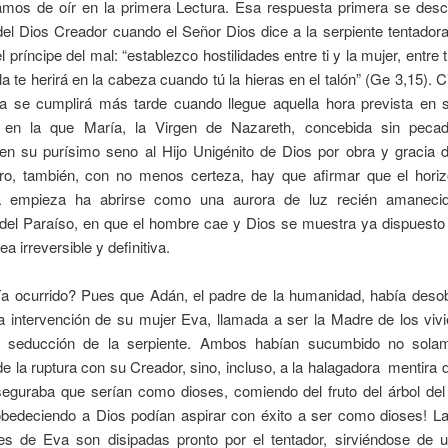
mos de oír en la primera Lectura. Esa respuesta primera se desc
l Dios Creador cuando el Señor Dios dice a la serpiente tentadora
l príncipe del mal: “establezco hostilidades entre ti y la mujer, entre t
lla te herirá en la cabeza cuando tú la hieras en el talón” (Ge 3,15). 
a se cumplirá más tarde cuando llegue aquella hora prevista en 
 en la que María, la Virgen de Nazareth, concebida sin pecado
en su purísimo seno al Hijo Unigénito de Dios por obra y gracia de
ro, también, con no menos certeza, hay que afirmar que el horiz
a empieza ha abrirse como una aurora de luz recién amaneci
el Paraíso, en que el hombre cae y Dios se muestra ya dispuesto
a irreversible y definitiva.
a ocurrido? Pues que Adán, el padre de la humanidad, había deso
a intervención de su mujer Eva, llamada a ser la Madre de los viv
a seducción de la serpiente. Ambos habían sucumbido no solam
de la ruptura con su Creador, sino, incluso, a la halagadora mentira
seguraba que serían como dioses, comiendo del fruto del árbol del 
obedeciendo a Dios podían aspirar con éxito a ser como dioses! L
nes de Eva son disipadas pronto por el tentador, sirviéndose de un