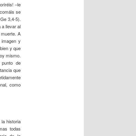
riréis! –le
 comáis se
(Ge 3,4-5).
a llevar al
a muerte. A
a imagen y
 bien y que
 hoy mismo.
 punto de
tancia que
etidamente
onal, como
la historia
timas todas
oria de la