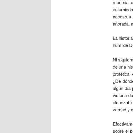
moneda c
enturbiad
acceso a l
añorada, a
La histori
humilde Do
Ni siquier
de una his
profética,
¿De dónde
algún día 
victoria d
alcanzabl
verdad y c
Efectivame
sobre el p