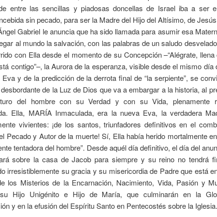
de entre las sencillas y piadosas doncellas de Israel iba a ser e
ncebida sin pecado, para ser la Madre del Hijo del Altísimo, de Jesús
Ángel Gabriel le anuncia que ha sido llamada para asumir esa Matern
legar al mundo la salvación, con las palabras de un saludo desvelado
rido con Ella desde el momento de su Concepción –“Alégrate, llena
stá contigo”–, la Aurora de la esperanza, visible desde el mismo día
Eva y de la predicción de la derrota final de “la serpiente”, se conv
esbordante de la Luz de Dios que va a embargar a la historia, al pr
futuro del hombre con su Verdad y con su Vida, plenamente r
a. Ella, MARÍA Inmaculada, era la nueva Eva, la verdadera Ma
ente vivientes: ¡de los santos, triunfadores definitivos en el com
el Pecado y Autor de la muerte! Sí, Ella había herido mortalmente e
iente tentadora del hombre”. Desde aquél día definitivo, el día del anu
nará sobre la casa de Jacob para siempre y su reino no tendrá fin
 irresistiblemente su gracia y su misericordia de Padre que está en
de los Misterios de la Encarnación, Nacimiento, Vida, Pasión y Mu
su Hijo Unigénito e Hijo de María, que culminarán en la Glo
ón y en la efusión del Espíritu Santo en Pentecostés sobre la Iglesia