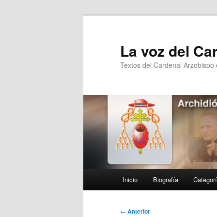
Ir
al
contenido
La voz del Ca
principal
Textos del Cardenal Arzobispo
Menú
Inicio
Biografía
Categor
principal
Navegación
←
Anterior