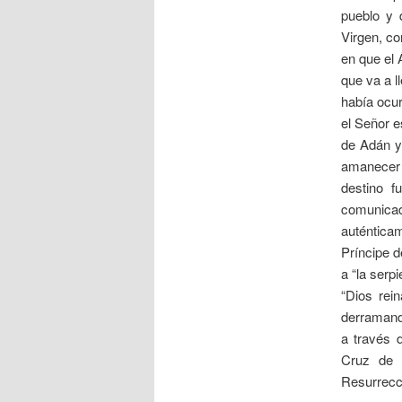
pueblo y 
Virgen, co
en que el 
que va a l
había ocur
el Señor e
de Adán y 
amanecer d
destino 
comunicad
auténticam
Príncipe d
a “la serp
“Dios rei
derramando
a través 
Cruz de 
Resurrecci