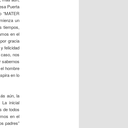
 esa Puerta
omo “MATER
mienza un
s tiempos,
amos en el
por gracia
y felicidad
r caso, nos
or sabernos
 el hombre
spira en lo
ás aún, la
a inicial
os de todos
amos en el
os padres”