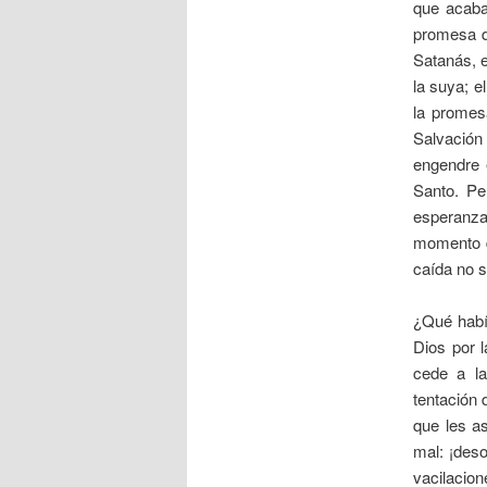
que acaba
promesa de
Satanás, e
la suya; e
la promes
Salvación
engendre 
Santo. Pe
esperanz
momento d
caída no se
¿Qué habí
Dios por l
cede a l
tentación 
que les a
mal: ¡des
vacilacio