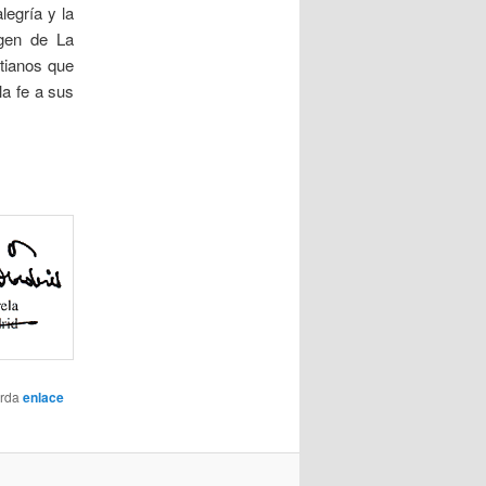
egría y la
rgen de La
tianos que
la fe a sus
arda
enlace