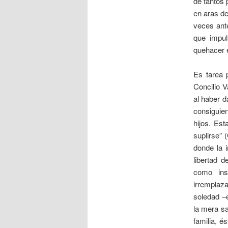
de tantos 
en aras d
veces ante
que impul
quehacer 
Es tarea 
Concilio V
al haber d
consiguie
hijos. Est
suplirse” 
donde la i
libertad 
como ins
irremplaza
soledad –e
la mera sa
familia, é