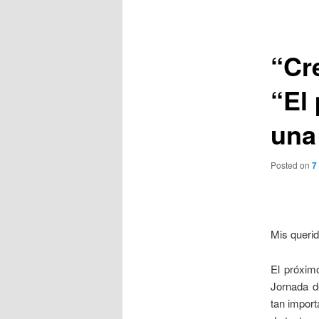
de
entradas
“Cre
“El 
una
Posted on
7
Mis queri
El próxim
Jornada d
tan import