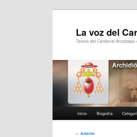
Ir
al
contenido
La voz del Ca
principal
Textos del Cardenal Arzobispo
Menú
Inicio
Biografía
Categor
principal
Navegación
←
Anterior