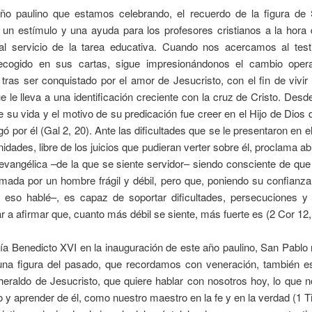
ño paulino que estamos celebrando, el recuerdo de la figura de
un estímulo y una ayuda para los profesores cristianos a la hora 
al servicio de la tarea educativa. Cuando nos acercamos al test
recogido en sus cartas, sigue impresionándonos el cambio ope
 tras ser conquistado por el amor de Jesucristo, con el fin de vivir
 le lleva a una identificación creciente con la cruz de Cristo. Des
e su vida y el motivo de su predicación fue creer en el Hijo de Dios
gó por él (Gal 2, 20). Ante las dificultades que se le presentaron en el
dades, libre de los juicios que pudieran verter sobre él, proclama a
evangélica –de la que se siente servidor– siendo consciente de qu
mada por un hombre frágil y débil, pero que, poniendo su confianz
r eso hablé–, es capaz de soportar dificultades, persecuciones y 
ar a afirmar que, cuanto más débil se siente, más fuerte es (2 Cor 12,
a Benedicto XVI en la inauguración de este año paulino, San Pablo 
una figura del pasado, que recordamos con veneración, también e
heraldo de Jesucristo, que quiere hablar con nosotros hoy, lo que 
 y aprender de él, como nuestro maestro en la fe y en la verdad (1 Ti