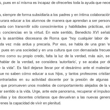
os, pues en sí misma es incapaz de ofrecerles toda la ayuda que nece
, siempre de forma subsidiaria a los padres y en íntima colaboración
curara educar a los alumnos de manera que aprendan a ser persona
asta con transmitir sólo conocimientos y habilidades prácticas, si
s conciencias en la virtud. En este sentido, Benedicto XVI seña
a la asamblea diocesana de Roma que “hoy cualquier labor de
da vez más ardua y precaria. Por eso, se habla de una gran ‘
’, pues en una sociedad y en una cultura que con demasiada frecuen
vismo como su propio credo, falta la luz de la verdad, más aún, se
 hablar de la verdad, se considera ‘autoritario’, y se acaba por d
la vida”. Es fácil dejarse llevar por el desánimo ante el malesta
 que no saben cómo educar a sus hijos, y tantos profesores cristia
ontrariados en su actividad docente por la presión de algunas 
s, que promueven unos modelos de comportamiento alejados de la 
r sentido a la vida. Urge, ante este panorama, recuperar el impuls
milias y los docentes cristianos que devuelvan a las nuevas gener
venes la capacidad de vivir en plenitud.