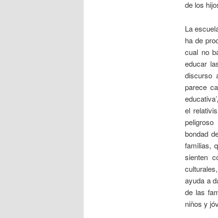
de los hij
La escuela
ha de pro
cual no b
educar la
discurso 
parece ca
educativa
el relati
peligroso
bondad de 
familias,
sienten c
culturale
ayuda a da
de las fa
niños y jó