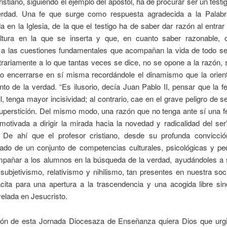
ristiano, siguiendo el ejemplo del apóstol, ha de procurar ser un testigo
erdad. Una fe que surge como respuesta agradecida a la Palab
 en la Iglesia, de la que el testigo ha de saber dar razón al entrar
ltura en la que se inserta y que, en cuanto saber razonable, 
 a las cuestiones fundamentales que acompañan la vida de todo s
trariamente a lo que tantas veces se dice, no se opone a la razón, 
o encerrarse en sí misma recordándole el dinamismo que la orient
to de la verdad. “Es ilusorio, decía Juan Pablo II, pensar que la f
l, tenga mayor incisividad; al contrario, cae en el grave peligro de s
uperstición. Del mismo modo, una razón que no tenga ante sí una f
motivada a dirigir la mirada hacia la novedad y radicalidad del ser
). De ahí que el profesor cristiano, desde su profunda convicci
nado de un conjunto de competencias culturales, psicológicas y pe
pañar a los alumnos en la búsqueda de la verdad, ayudándoles a s
 subjetivismo, relativismo y nihilismo, tan presentes en nuestra so
acita para una apertura a la trascendencia y una acogida libre sin
elada en Jesucristo.
ón de esta Jornada Diocesaza de Enseñanza quiera Dios que urgi