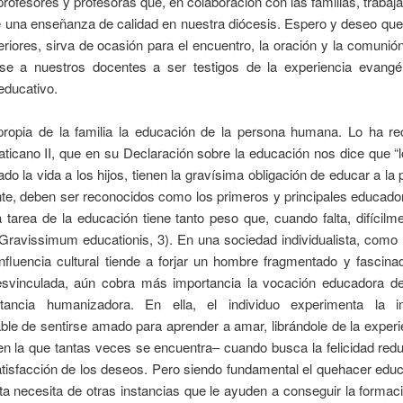
profesores y profesoras que, en colaboración con las familias, trabaj
e una enseñanza de calidad en nuestra diócesis.
Espero y deseo que
riores, sirva de ocasión para el encuentro, la oración y la comunión
se a nuestros docentes a ser testigos de la experiencia evangé
educativo.
propia de la familia la educación de la persona humana. Lo ha re
aticano II, que en su Declaración sobre la educación nos dice que “
ado la vida a los hijos, tienen la gravísima obligación de educar a la p
nte, deben ser reconocidos como los primeros y principales educado
a tarea de la educación tiene tanto peso que, cuando falta, difícil
(Gravissimum educationis, 3). En una sociedad individualista, como 
nfluencia cultural tiende a forjar un hombre fragmentado y fascin
desvinculada, aún cobra más importancia la vocación educadora de 
tancia humanizadora. En ella, el individuo experimenta la im
ble de sentirse amado para aprender a amar, librándole de la experi
n la que tantas veces se encuentra– cuando busca la felicidad red
tisfacción de los deseos. Pero siendo fundamental el quehacer educ
sta necesita de otras instancias que le ayuden a conseguir la formaci