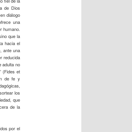
 fiel de la
ra de Dios
 en diálogo
ofrece una
er humano.
sino que la
a hacia el
e, ante una
er reducida
e adulta no
” (Fides et
ón de fe y
dagógicas,
ortear los
ciedad, que
cera de la
dos por el