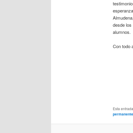
testimoni
esperanza
Almudena,
desde los 
alumnos.
Con todo a
Esta entrad
permanent