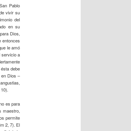
 San Pablo
de vivir su
imonio del
rado en su
 para Dios,
de entonces
 que le amó
 servicio a
biertamente
e ésta debe
a en Dios –
angustias,
 10).
no es para
s maestro,
nos permite
m 2, 7). El