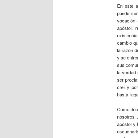
En este a
puede ser 
vocación 
apóstol, 
existencia
cambio que
la razón d
y se entre
sus comuni
la verdad 
ser procla
creí y po
hasta lleg
Como decí
nosotros 
apóstol y 
escucharlo