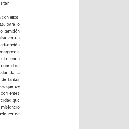
sitan.
 con ellos,
s, para lo
no también
laba en un
 educación
emergencia
cia tienen
 considera
udar de la
r de tantas
nos que se
corrientes
verdad que
o misionero
aciones de