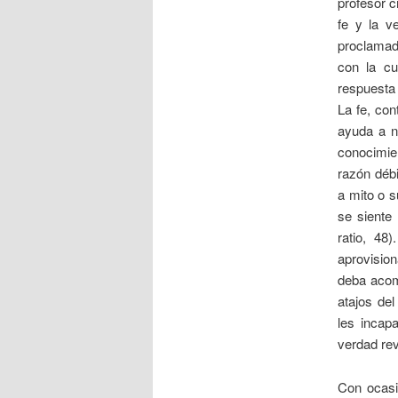
profesor c
fe y la v
proclamada
con la cu
respuesta
La fe, con
ayuda a n
conocimien
razón débi
a mito o s
se siente 
ratio, 48
aprovisio
deba acom
atajos del
les incap
verdad rev
Con ocasi