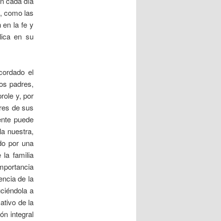
an cada día
, como las
 en la fe y
lica en su
cordado el
los padres,
role y, por
res de sus
mente puede
la nuestra,
ado por una
la familia
portancia
encia de la
uciéndola a
ativo de la
ón integral