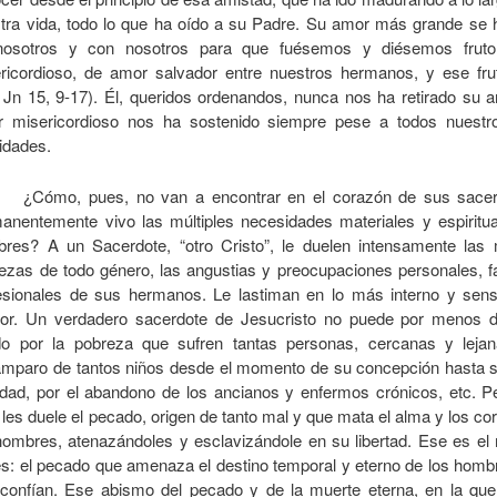
tra vida, todo lo que ha oído a su Padre. Su amor más grande se 
nosotros y con nosotros para que fuésemos y diésemos frut
ricordioso, de amor salvador entre nuestros hermanos, y ese fru
. Jn 15, 9-17). Él, queridos ordenandos, nunca nos ha retirado su 
 misericordioso nos ha sostenido siempre pese a todos nuestro
lidades.
¿Cómo, pues, no van a encontrar en el corazón de sus sacer
anentemente vivo las múltiples necesidades materiales y espiritua
res? A un Sacerdote, “otro Cristo”, le duelen intensamente las 
ezas de todo género, las angustias y preocupaciones personales, fa
esionales de sus hermanos. Le lastiman en lo más interno y sens
rior. Un verdadero sacerdote de Jesucristo no puede por menos d
do por la pobreza que sufren tantas personas, cercanas y lejan
mparo de tantos niños desde el momento de su concepción hasta 
dad, por el abandono de los ancianos y enfermos crónicos, etc. 
les duele el pecado, origen de tanto mal y que mata el alma y los c
hombres, atenazándoles y esclavizándole en su libertad. Ese es el 
s: el pecado que amenaza el destino temporal y eterno de los homb
confían. Ese abismo del pecado y de la muerte eterna, en la qu