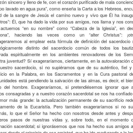
zón sincero y lleno de fe, con el corazón purificado de mala concienc
po lavado en agua pura”, como enseña la Carta a los Hebreos, encu
ud de la sangre de Jesús el camino nuevo y vivo que Él ha inaug
tros”: Él, que ha dado la vida por sus amigos, nos llama y nos con
actuemos “en su nombre” como “Cabeza de la Iglesia”, en dec
sona”, haciendo las veces como un “alter Christus”: ¡otr
geraremos al emplear esta fórmula de definición del sacerdocio mi
lógicamente distinto del sacerdocio común de todos los bauti
ivada espiritualmente en los ambientes renovadores de los Sem
tra juventud? Sí exageraríamos, ciertamente, en la autovaloración c
uestro sacerdocio, si no supiéramos que de su auténtico, fiel y
cicio en la Palabra, en los Sacramentos y en la Cura pastoral d
nidades está pendiendo la salvación de las almas, es decir, el bien
o del hombre. Exageraríamos, si pretendiésemos ignorar que 
s consagradas y a nuestro corazón sacerdotal se nos ha confiado 
mor más grande: la actualización permanente de su sacrificio rede
amento de la Eucaristía. Pero también exageraríamos si no s
ás, lo que el Señor ha hecho con nosotros desde antes y desp
eros pasos de nuestras vidas y, sobre todo, en el momento d
nación sacerdotal; si ignorásemos que nos ha hecho sus amigos a
cer desde el principio de esa amistad, que ha ido madurando a lo la