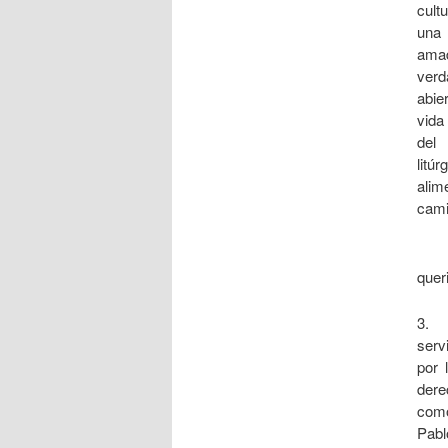
cult
una 
amad
verd
abie
vida
del 
litú
alim
cami
quer
3. S
serv
por 
dere
como
Pabl