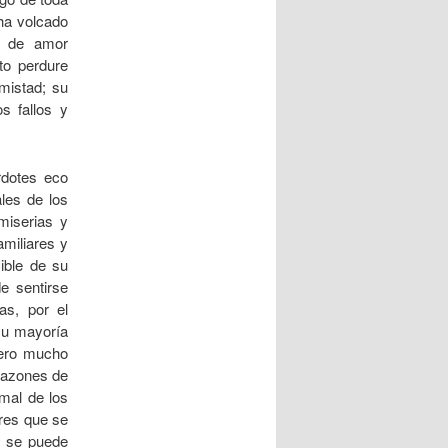
ha volcado
o de amor
to perdure
amistad; su
s fallos y
dotes eco
les de los
miserias y
miliares y
ible de su
e sentirse
as, por el
su mayoría
Pero mucho
orazones de
mal de los
res que se
e se puede