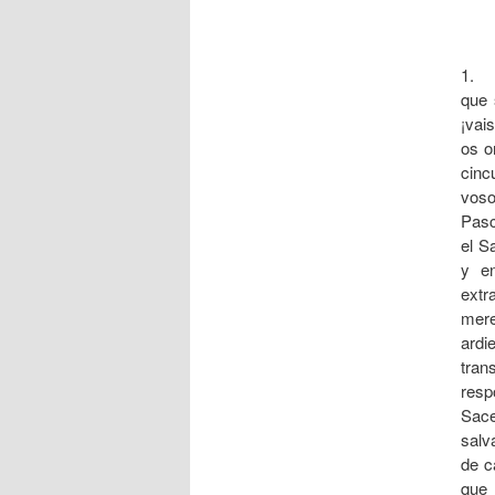
1. V
que 
¡vai
os o
cinc
voso
Pasc
el S
y e
extr
mere
ardi
tra
resp
Sace
salv
de c
que