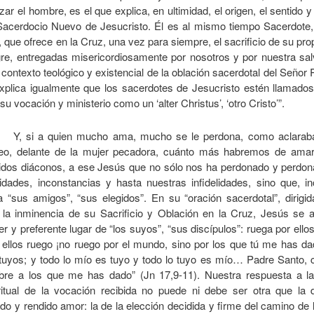
izar el hombre, es el que explica, en ultimidad, el origen, el sentido y
Sacerdocio Nuevo de Jesucristo. Él es al mismo tiempo Sacerdote,
r, que ofrece en la Cruz, una vez para siempre, el sacrificio de su pro
re, entregadas misericordiosamente por nosotros y por nuestra sal
 contexto teológico y existencial de la oblación sacerdotal del Señor
xplica igualmente que los sacerdotes de Jesucristo estén llamados
 su vocación y ministerio como un ‘alter Christus’, ‘otro Cristo’”.
Y, si a quien mucho ama, mucho se le perdona, como aclaraba
seo, delante de la mujer pecadora, cuánto más habremos de amar
idos diáconos, a ese Jesús que no sólo nos ha perdonado y perdon
lidades, inconstancias y hasta nuestras infidelidades, sino que, i
a “sus amigos”, “sus elegidos”. En su “oración sacerdotal”, dirigi
 la inminencia de su Sacrificio y Oblación en la Cruz, Jesús se 
er y preferente lugar de “los suyos”, “sus discípulos”: ruega por ellos,
 ellos ruego ¡no ruego por el mundo, sino por los que tú me has da
tuyos; y todo lo mío es tuyo y todo lo tuyo es mío… Padre Santo, c
re a los que me has dado” (Jn 17,9-11). Nuestra respuesta a l
ritual de la vocación recibida no puede ni debe ser otra que la 
ido y rendido amor: la de la elección decidida y firme del camino de 