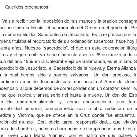
Queridos ordenandos:
ais a recibir por la imposición de mis manos y la oración consagrat
se une toda la Iglesia, el sacramento del Orden en el grado del Pr
s a ser constituidos Sacerdotes de Jesucristo! Es la expresión con la
rdena titulaba el recordatorio de su ordenación sacerdotal hace hoy
uenta años.
Nuestro “sacerdocio”, el que en esta celebración litúrg
tros y el que recibí yo hace cincuenta años el 28 de marzo en la n
ua del año 1959 en la Catedral Vieja de Salamanca, es el mismo S
acerdocio de Jesucristo, el Sacerdocio de la Nueva y Eterna Alianza 
n la cual hemos sido y somos salvados. ¡Un don precioso, fr
aordinario amor de Jesucristo para con nosotros! Amor de elecc
cemos y al que debemos de corresponder con un corazón sencillo,
ente que suplica y ansía serle fiel hasta la muerte. Un don del Esp
nsmitido sacramentalmente y, como consecuencia, una ta
onsabilidad personal, comprometida con la obra redentora de e
rdote y Víctima, que se ofrece en la Cruz donde “se encuentra 
ación del mundo”. Don, oficio, tarea, responsabilidad… que, vivida
ara a los hombres, nuestros hermanos, se comprenden muy bien a la
 el joven Juan María Vianney, con el hatillo de sus pobres 