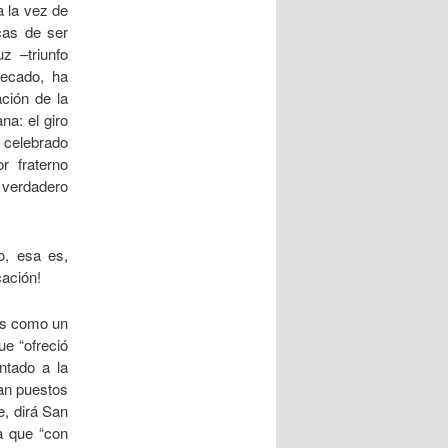
a la vez de
cas de ser
z –triunfo
pecado, ha
ación de la
na: el giro
celebrado
r fraterno
 verdadero
o, esa es,
ación!
os como un
e “ofreció
ntado a la
an puestos
e, dirá San
a que “con