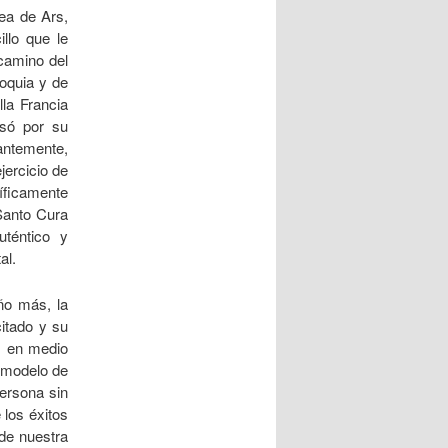
ea de Ars,
illo que le
camino del
roquia y de
la Francia
asó por su
antemente,
jercicio de
íficamente
Santo Cura
téntico y
al.
o más, la
citado y su
, en medio
n modelo de
ersona sin
 los éxitos
de nuestra