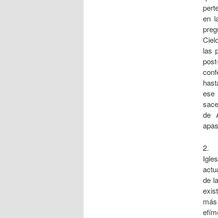
pert
en l
preg
Ciel
las 
post
conf
hast
ese 
sace
de 
apas
2. 
Igle
actu
de l
exis
más 
efím