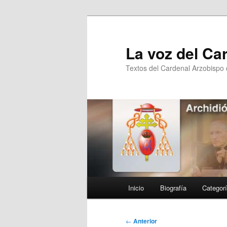
Ir
al
contenido
La voz del Ca
principal
Textos del Cardenal Arzobispo
Menú
Inicio
Biografía
Categor
principal
Navegación
←
Anterior