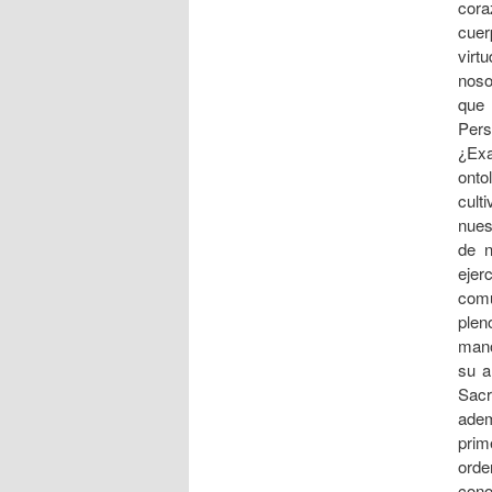
cora
cuer
virt
noso
que 
Per
¿Exa
onto
cult
nues
de n
ejer
comu
plen
mano
su a
Sacr
adem
prim
orde
cono