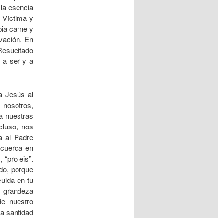
 la esencia
 Víctima y
pia carne y
vación. En
 Resucitado
 a ser y a
 Jesús al
 nosotros,
a nuestras
ncluso, nos
da al Padre
acuerda en
 “pro eis”.
do, porque
uida en tu
a grandeza
de nuestro
la santidad