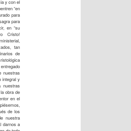
ia y con el
entren “en
urado para
sagra para
ir, en “su
o Cristo!
nisterial,
zados, tan
inarios de
ristológica
 entregado
e nuestras
 integral y
a nuestras
la obra de
ntor en el
upiésemos,
ués de los
e nuestra
l darnos a
rgo de toda