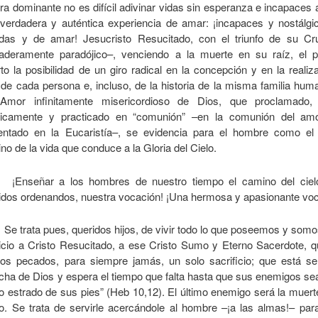
ura dominante no es difícil adivinar vidas sin esperanza e incapaces 
verdadera y auténtica experiencia de amar: ¡incapaces y nostálgi
as y de amar! Jesucristo Resucitado, con el triunfo de su Cru
aderamente paradójico–, venciendo a la muerte en su raíz, el 
rto la posibilidad de un giro radical en la concepción y en la realiz
 de cada persona e, incluso, de la historia de la misma familia huma
Amor infinitamente misericordioso de Dios, que proclamado, 
rgicamente y practicado en “comunión” –en la comunión del amo
entado en la Eucaristía–, se evidencia para el hombre como el
no de la vida que conduce a la Gloria del Cielo.
¡Enseñar a los hombres de nuestro tiempo el camino del ciel
idos ordenandos, nuestra vocación! ¡Una hermosa y apasionante voc
e trata pues, queridos hijos, de vivir todo lo que poseemos y som
icio a Cristo Resucitado, a ese Cristo Sumo y Eterno Sacerdote, qu
los pecados, para siempre jamás, un solo sacrificio; que está se
cha de Dios y espera el tiempo que falta hasta que sus enemigos se
 estrado de sus pies” (Heb 10,12). El último enemigo será la muert
o. Se trata de servirle acercándole al hombre –¡a las almas!– par