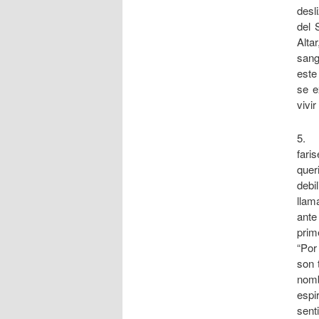
desl
del 
Alta
sang
este
se e
vivir
5. 
fari
quer
debi
llam
ante
prim
“Por
son 
nomb
espi
sent