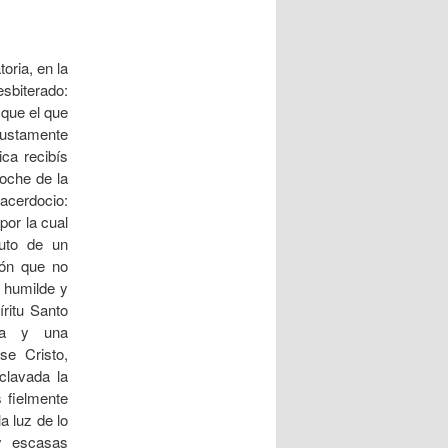
oria, en la
esbiterado:
 que el que
 justamente
ica recibís
oche de la
acerdocio:
por la cual
uto de un
ión que no
 humilde y
íritu Santo
rea y una
se Cristo,
clavada la
s fielmente
 luz de lo
y escasas