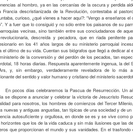
enencias al hombro, ya en las cercanías de la oscura y perdida ald
a Francia descristianizada de la Revolución, contestaba al pastorc
untaba, curioso, ¿qué vienes a hacer aquí?: “Vengo a enseñaros el 
o”. Y a fuer que lo consiguió y no sólo entre los paisanos de su par
parroquias vecinas, sino también entre sus conciudadanos de aquel
-revolucionaria, descreída y pecadora, que en riada penitente p
esionario en los 41 años largos de su ministerio parroquial inces
a el último de su vida. Cuentan sus biógrafos que llegó a dedicar al e
ministerio de la conversión y del perdón de los pecados, tan espec
rdotal, 18 horas diarias. Respuesta aparentemente ingenua, la del 
Ars, y, sin embargo, verdaderamente reveladora de lo más au
ionante del sentido y valor humano y cristiano del ministerio sacerdot
En pocos días celebraremos la Pascua de Resurrección. Un añ
sia se dispone a anunciar y celebrar la victoria de Jesucristo Resu
alidad para nosotros, los hombres de comienzos del Tercer Milenio
as nuevas y antiguas angustias, tan típicas de una sociedad y de u
tencia autosuficiente y orgullosa, en donde se es y se vive como p
horizontes que los de la vida caduca y sin más ilusiones que las de
eros que proporcionan el mundo y sus vanidades. En el trasfondo 