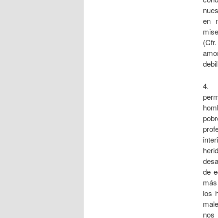
nues
en 
mise
(Cfr
amor
debi
4. 
perm
homb
pobr
prof
inte
heri
desa
de e
más 
los 
male
nos 