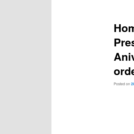
de
entradas
Hom
Pres
Ani
ord
Posted on
2