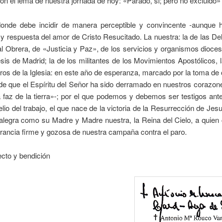
n el lema de nuestra jornada de hoy: «Parado, si; pero no excluido»
onde debe incidir de manera perceptible y convincente -aunque h
y respuesta del amor de Cristo Resucitado. La nuestra: la de las D
l Obrera, de «Justicia y Paz», de los servicios y organismos dioce
sis de Madrid; la de los militantes de los Movimientos Apostólicos, 
os de la Iglesia: en este año de esperanza, marcado por la toma de
e que el Espíritu del Señor ha sido derramado en nuestros corazon
 faz de la tierra»-; por el que podemos y debemos ser testigos an
lio del trabajo, el que nace de la victoria de la Resurrección de Jesu
 alegra como su Madre y Madre nuestra, la Reina del Cielo, a quien
rancia firme y gozosa de nuestra campaña contra el paro.
cto y bendición