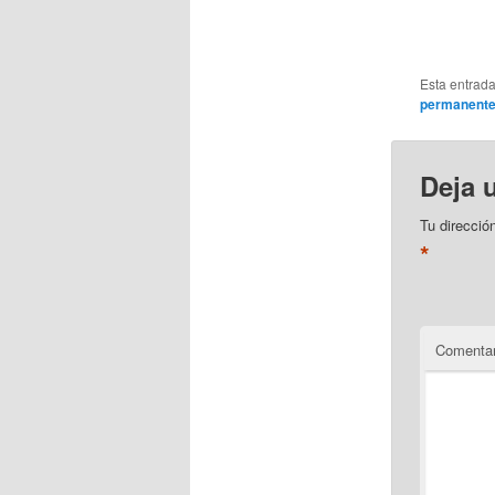
Esta entrad
permanent
Deja 
Tu direcció
*
Comentar