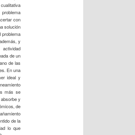
cualitativa
l problema
acertar con
na solución
el problema
, además, y
 actividad
seada de un
mano de las
tes. En una
er ideal y
aneamiento
 Es más se
o absorbe y
ómicos, de
pañamiento
tido de la
ad lo que