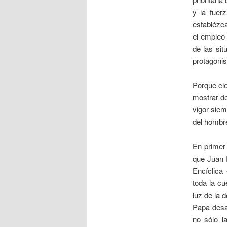
y la fuer
establézca
el empleo 
de las sit
protagonis
Porque cie
mostrar de
vigor sie
del hombre
En primer 
que Juan 
Encíclica
toda la cu
luz de la 
Papa desa
no sólo l