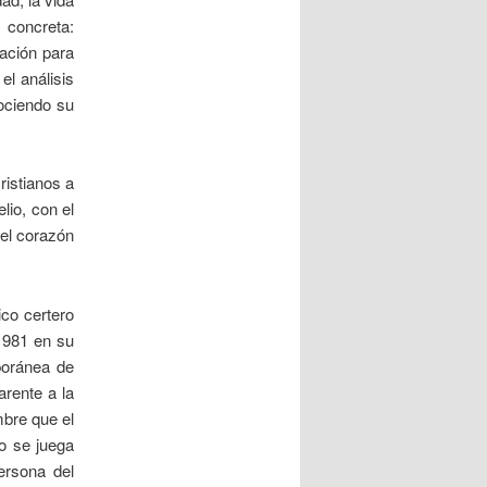
 concreta:
mación para
el análisis
nociendo su
ristianos a
lio, con el
el corazón
ico certero
1981 en su
poránea de
arente a la
mbre que el
o se juega
ersona del