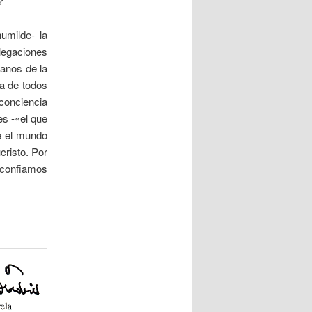
?
umilde- la
elegaciones
sanos de la
la de todos
 conciencia
es -«el que
te el mundo
cristo. Por
 confiamos