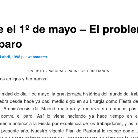
e el 1º de mayo – El probl
 paro
4 abril, 1998
por
webmaster
UN RETO «PASCUAL» PARA LOS CRISTIANOS
dos amigos y hermanos:
imidad de día 1 de mayo, la gran jornada histórica del mundo del trab
elebra desde hace ya casi medio siglo en su Liturgia como Fiesta d
a Archidiócesis de Madrid reafirma y renueva su empeño past
contra el paro.
Así lo viene haciendo ya hace tiempo en e
ente anterior a la Fiesta por excelencia de los trabajadores, y así
l presente año. Nuestro vigente Plan de Pastoral lo recoge como 
a de su cuarto objetivo específico: «hacer presente en el mundo la verd