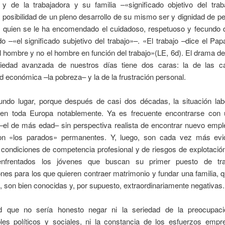
r y de la trabajadora y su familia –«significado objetivo del trab
posibilidad de un pleno desarrollo de su mismo ser y dignidad de pe
a quien se le ha encomendado el cuidadoso, respetuoso y fecundo 
 –«el significado subjetivo del trabajo»–. «El trabajo –dice el Pa
l hombre y no el hombre en función del trabajo»(LE, 6d). El drama d
iedad avanzada de nuestros días tiene dos caras: la de las c
d económica –la pobreza– y la de la frustración personal.
undo lugar, porque después de casi dos décadas, la situación lab
en toda Europa notablemente. Ya es frecuente encontrarse con 
–el de más edad– sin perspectiva realista de encontrar nuevo emple
con «los parados» permanentes. Y, luego, son cada vez más evi
condiciones de competencia profesional y de riesgos de explotació
nfrentados los jóvenes que buscan su primer puesto de tra
nes para los que quieren contraer matrimonio y fundar una familia, 
, son bien conocidas y, por supuesto, extraordinariamente negativas.
d que no sería honesto negar ni la seriedad de la preocupaci
les políticos y sociales, ni la constancia de los esfuerzos empre