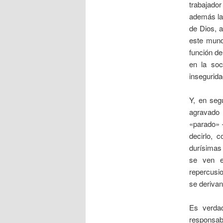
trabajado
además la 
de Dios, 
este mundo
función de
en la soc
insegurida
Y, en seg
agravado 
«parado» 
decirlo, 
durísimas 
se ven e
repercusio
se derivan
Es verda
responsab