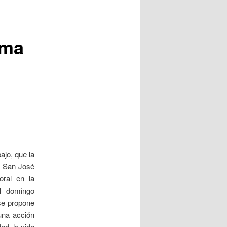
ema
ajo, que la
e San José
oral en la
l domingo
 se propone
una acción
ad, la vida