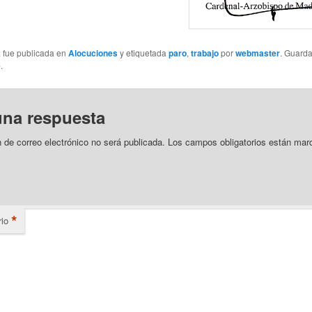
a fue publicada en
Alocuciones
y etiquetada
paro
,
trabajo
por
webmaster
. Guard
e
.
una respuesta
n de correo electrónico no será publicada.
Los campos obligatorios están mar
*
io