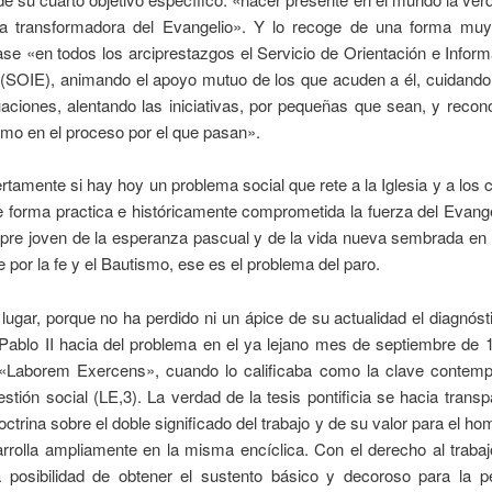
za transformadora del Evangelio». Y lo recoge de una forma muy
se «en todos los arciprestazgos el Servicio de Orientación e Infor
(SOIE), animando el apoyo mutuo de los que acuden a él, cuidando 
uaciones, alentando las iniciativas, por pequeñas que sean, y reco
mo en el proceso por el que pasan».
rtamente si hay hoy un problema social que rete a la Iglesia y a los c
 forma practica e históricamente comprometida la fuerza del Evange
mpre joven de la esperanza pascual y de la vida nueva sembrada en 
 por la fe y el Bautismo, ese es el problema del paro.
lugar, porque no ha perdido ni un ápice de su actualidad el diagnóst
Pablo II hacia del problema en el ya lejano mes de septiembre de 
 «Laborem Exercens», cuando lo calificaba como la clave contem
estión social (LE,3). La verdad de la tesis pontificia se hacia transp
doctrina sobre el doble significado del trabajo y de su valor para el ho
rrolla ampliamente en la misma encíclica. Con el derecho al trabaj
a posibilidad de obtener el sustento básico y decoroso para la p