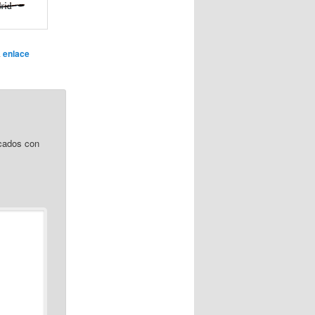
a
enlace
cados con