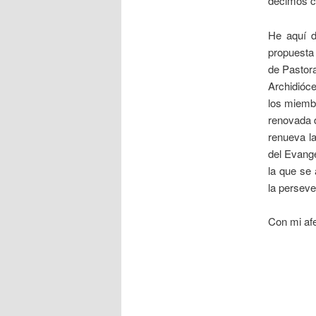
decimos co
He aquí d
propuesta 
de Pastora
Archidióce
los miembr
renovada d
renueva la
del Evange
la que se
la perseve
Con mi afe