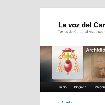
Ir
al
contenido
La voz del Ca
principal
Textos del Cardenal Arzobispo
Menú
Inicio
Biografía
Categor
principal
Navegación
←
Anterior