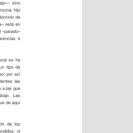
ajo»– sino
rsona, hijo
dominio de
pa– está en
el «parado»
arencias e
oral se ha
un tipo de
o: por así
dentes las
n a las que
bajo. Las
que de aquí
ón de los
ndidos, ni