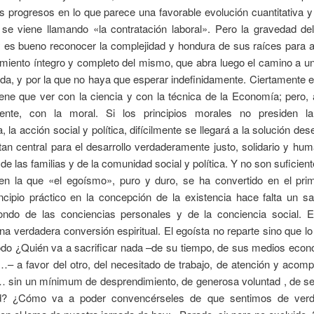
os progresos en lo que parece una favorable evolución cuantitativa y 
 se viene llamando «la contratación laboral». Pero la gravedad de
y es bueno reconocer la complejidad y hondura de sus raíces para 
miento íntegro y completo del mismo, que abra luego el camino a u
lida, y por la que no haya que esperar indefinidamente. Ciertamente 
iene que ver con la ciencia y con la técnica de la Economía; pero
ente, con la moral. Si los principios morales no presiden la
 la acción social y política, difícilmente se llegará a la solución de
an central para el desarrollo verdaderamente justo, solidario y hu
de las familias y de la comunidad social y política. Y no son suficien
en la que «el egoísmo», puro y duro, se ha convertido en el prim
incipio práctico en la concepción de la existencia hace falta un s
ondo de las conciencias personales y de la conciencia social.
na verdadera conversión espiritual. El egoísta no reparte sino que l
odo ¿Quién va a sacrificar nada –de su tiempo, de sus medios econ
…– a favor del otro, del necesitado de trabajo, de atención y acom
 sin un mínimum de desprendimiento, de generosa voluntad , de sen
dad? ¿Cómo va a poder convencérseles de que sentimos de verd