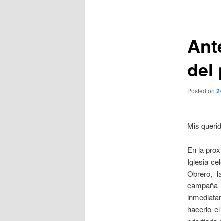
de
entradas
Ant
del
Posted on
2
Mis queri
En la prox
Iglesia c
Obrero, l
campaña 
inmediatam
hacerlo e
prioritari