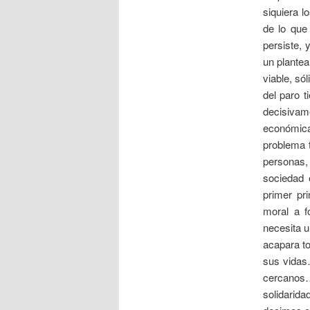
siquiera l
de lo que
persiste, 
un plantea
viable, só
del paro t
decisivam
económica,
problema t
personas, 
sociedad 
primer pr
moral a f
necesita u
acapara t
sus vidas
cercanos…
solidari