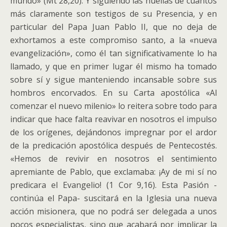
mundo» (Mt 28,20). Y siguiendo las huellas de cuantos
más claramente son testigos de su Presencia, y en
particular del Papa Juan Pablo II, que no deja de
exhortamos a este compromiso santo, a la «nueva
evangelización», como él tan significativamente lo ha
llamado, y que en primer lugar él mismo ha tomado
sobre sí y sigue manteniendo incansable sobre sus
hombros encorvados. En su Carta apostólica «Al
comenzar el nuevo milenio» lo reitera sobre todo para
indicar que hace falta reavivar en nosotros el impulso
de los orígenes, dejándonos impregnar por el ardor
de la predicación apostólica después de Pentecostés.
«Hemos de revivir en nosotros el sentimiento
apremiante de Pablo, que exclamaba: ¡Ay de mi sí no
predicara el Evangelio! (1 Cor 9,16). Esta Pasión -
continúa el Papa- suscitará en la Iglesia una nueva
acción misionera, que no podrá ser delegada a unos
pocos especialistas, sino que acabará por implicar la