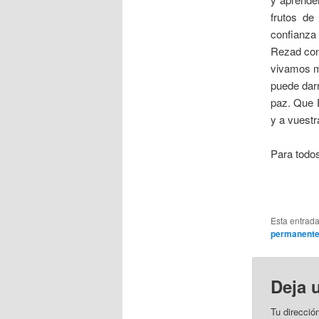
frutos de
confianza 
Rezad conm
vivamos m
puede darn
paz. Que E
y a vuestr
Para todos
Esta entrad
permanent
Deja 
Tu direcció