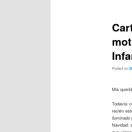
de
entradas
Car
mot
Inf
Posted on
2
Mis querid
Todavía co
recién est
iluminado 
Navidad: e
que viene