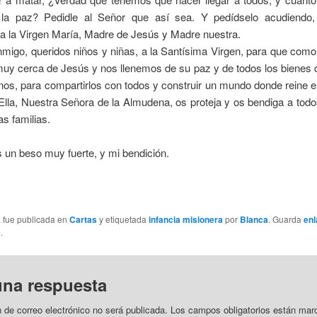
 la paz? Pedidle al Señor que así sea. Y pedídselo acudiendo,
a la Virgen María, Madre de Jesús y Madre nuestra.
igo, queridos niños y niñas, a la Santísima Virgen, para que como
uy cerca de Jesús y nos llenemos de su paz y de todos los bienes q
os, para compartirlos con todos y construir un mundo donde reine e
lla, Nuestra Señora de la Almudena, os proteja y os bendiga a tod
as familias.
 un beso muy fuerte, y mi bendición.
a fue publicada en
Cartas
y etiquetada
infancia misionera
por
Blanca
. Guarda
enl
e
.
una respuesta
n de correo electrónico no será publicada.
Los campos obligatorios están mar