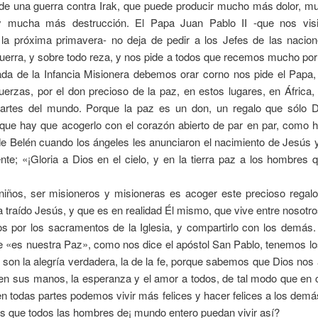
e una guerra contra Irak, que puede producir mucho más dolor, 
 mucha más destrucción. El Papa Juan Pablo II -que nos visi
 la próxima primavera- no deja de pedir a los Jefes de las nacio
uerra, y sobre todo reza, y nos pide a todos que recemos mucho por
ada de la Infancia Misionera debemos orar corno nos pide el Papa,
uerzas, por el don precioso de la paz, en estos lugares, en África,
rtes del mundo. Porque la paz es un don, un regalo que sólo 
que hay que acogerlo con el corazón abierto de par en par, como h
e Belén cuando los ángeles les anunciaron el nacimiento de Jesús 
te; «¡Gloria a Dios en el cielo, y en la tierra paz a los hombres
niños, ser misioneros y misioneras es acoger este precioso regalo
 traído Jesús, y que es en realidad Él mismo, que vive entre nosotro
os por los sacramentos de la Iglesia, y compartirlo con los demás.
 «es nuestra Paz», como nos dice el apóstol San Pablo, tenemos lo
 son la alegría verdadera, la de la fe, porque sabemos que Dios no
n sus manos, la esperanza y el amor a todos, de tal modo que en c
en todas partes podemos vivir más felices y hacer felices a los dem
s que todos las hombres de¡ mundo entero puedan vivir así?