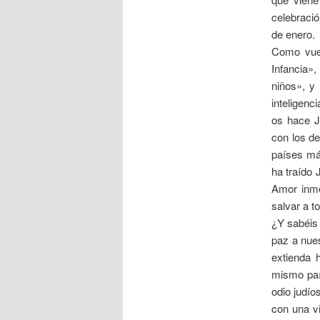
celebraci
de enero.
Como vues
Infancia»
niños», y
inteligenc
os hace J
con los d
países má
ha traído 
Amor inme
salvar a t
¿Y sabéis
paz a nue
extienda 
mismo país
odio judío
con una vi