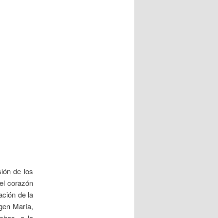
sión de los
 el corazón
ación de la
rgen María,
chas, a la