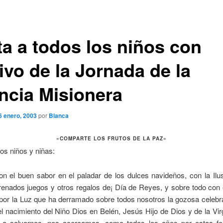
ta a todos los niños con
ivo de la Jornada de la
ancia Misionera
6 enero, 2003
por
Blanca
«COMPARTE LOS FRUTOS DE LA PAZ»
os niños y niñas:
n el buen sabor en el paladar de los dulces navideños, con la Ilu
renados juegos y otros regalos de¡ Día de Reyes, y sobre todo con
por la Luz que ha derramado sobre todos nosotros la gozosa celebr
l nacimiento del Niño Dios en Belén, Jesús Hijo de Dios y de la Vi
 a salvarnos, nos acercamos, como todos los años por estas fe