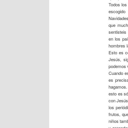
Todos los 
escogido 
Navidades
que mucho
sentisteis
en los pa
hombres l
Esto es c
Jesús, si
podemos vi
Cuando es
es precis
hagamos. 
esto es só
con Jesús
los perió
frutos, q
niños tam
y aprende