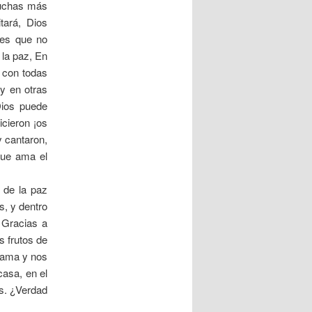
muchas más
tará, Dios
nes que no
 la paz, En
 con todas
 y en otras
Dios puede
icieron ¡os
y cantaron,
 que ama el
 de la paz
s, y dentro
 Gracias a
s frutos de
s ama y nos
asa, en el
ás. ¿Verdad