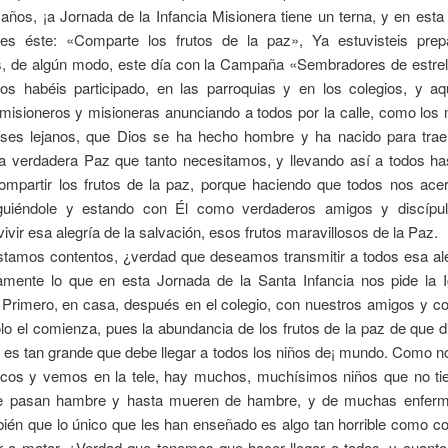
años, ¡a Jornada de la Infancia Misionera tiene un terna, y en esta
es éste: «Comparte los frutos de la paz», Ya estuvisteis pre
, de algún modo, este día con la Campaña «Sembradores de estrell
s habéis participado, en las parroquias y en los colegios, y aq
 misioneros y misioneras anunciando a todos por la calle, como los
íses lejanos, que Dios se ha hecho hombre y ha nacido para trae
a verdadera Paz que tanto necesitamos, y llevando así a todos ha
ompartir los frutos de la paz, porque haciendo que todos nos ac
guiéndole y estando con Él como verdaderos amigos y discípu
vir esa alegría de la salvación, esos frutos maravillosos de la Paz.
tamos contentos, ¿verdad que deseamos transmitir a todos esa al
amente lo que en esta Jornada de la Santa Infancia nos pide la I
Primero, en casa, después en el colegio, con nuestros amigos y co
lo el comienza, pues la abundancia de los frutos de la paz de que 
 es tan grande que debe llegar a todos los niños de¡ mundo. Como n
dicos y vemos en la tele, hay muchos, muchísimos niños que no ti
ue pasan hambre y hasta mueren de hambre, y de muchas enfer
bién que lo único que les han enseñado es algo tan horrible como c
r a matar, ¿Verdad que tenemos que hacer llegar a todos, y cuanto 