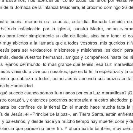
ón de la Jornada de la Infancia Misionera, el próximo domingo 26 d
tra buena memoria os recuerda, este día, llamado también de
, ha sido establecido por la Iglesia, nuestra Madre, como «Jorn
 no para tener simplemente un día de fiesta, sino para tener el co
ia muy abiertos a la llamada que a todos vosotros, mis queridos ni
esús para ser verdaderos misioneros y misioneras, es decir, para
emás, desde vuestros hermanos, amigos y compañeros hasta los ni
s lejanos del mundo, lo más grande que tenéis, esa Luz maravillo
Jesús viniendo a vivir con nosotros, que es la fe, la esperanza y la c
nso que abraza a todos, como Jesús abriendo sus brazos en la
oda la Humanidad.
 qué sucede cuando somos iluminados por esta Luz maravillosa? ¡Qu
stro corazón, y entonces podernos sembrarla a nuestro alrededor, p
hasta los confines de la tierra! En el mundo hace mucha falta la 
 de Jesús, el «Príncipe de la paz», en Tierra Santa, están enfrent
s y palestinos, y desde hace ya mucho tiempo hay muerte, dolor y d
olencia que parece no tener fin. Y ahora existe también, muy cerca 