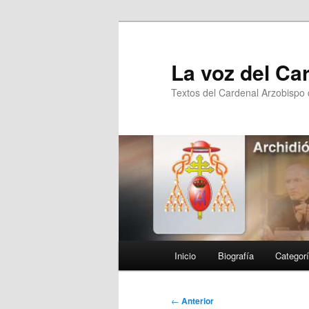
Ir
al
contenido
La voz del Ca
principal
Textos del Cardenal Arzobispo
Menú
Inicio
Biografía
Categor
principal
Navegación
←
Anterior