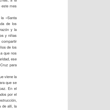
e este mes
 la «Santa
ada de los
razón y la
ños y niñas
 compartir
ños de los
sa que nos
aridad, ese
 Cruz para
e viene la
ara que se
paz. En el
ados por el
estrucción,
de allí, la