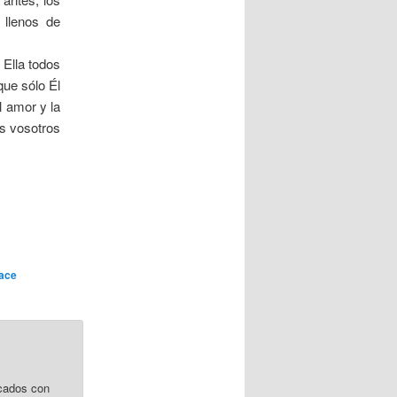
 llenos de
 Ella todos
ue sólo Él
l amor y la
os vosotros
ace
cados con