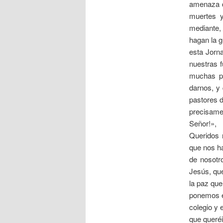
amenaza d
muertes y
mediante,
hagan la g
esta Jorn
nuestras f
muchas pa
darnos, y 
pastores d
precisamen
Señor!»,
Queridos 
que nos ha
de nosotr
Jesús, que
la paz que
ponemos e
colegio y 
que queréi