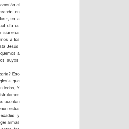
 ocasión el
parando en
as», en la
uel día os
 misioneros
rnos a los
sta Jesús.
erquemos a
los suyos,
egría? Eso
glesia que
n todos, Y
disfrutamos
os cuentan
enen estos
medades, y
oger armas
antes, los