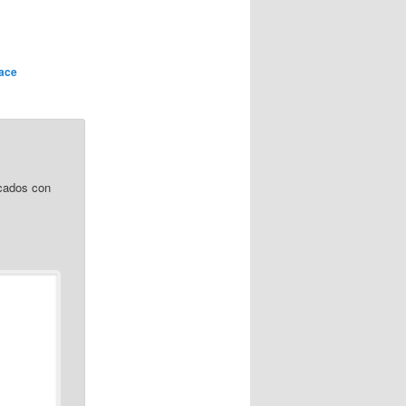
ace
cados con