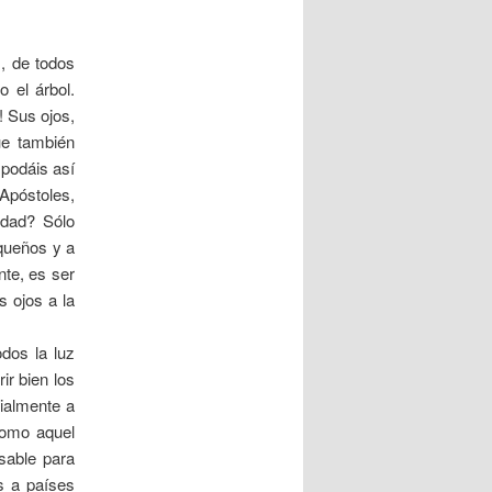
, de todos
o el árbol.
! Sus ojos,
ue también
 podáis así
Apóstoles,
rdad? Sólo
equeños y a
nte, es ser
s ojos a la
odos la luz
ir bien los
ialmente a
como aquel
nsable para
is a países