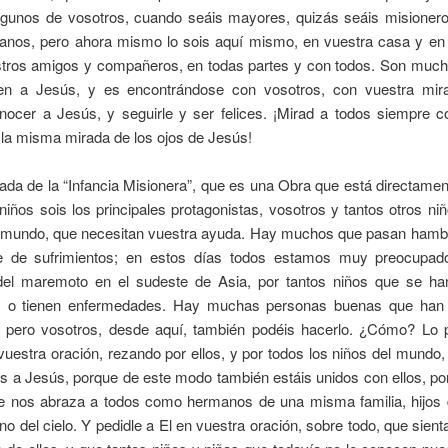
Algunos de vosotros, cuando seáis mayores, quizás seáis misioner
janos, pero ahora mismo lo sois aquí mismo, en vuestra casa y en 
stros amigos y compañeros, en todas partes y con todos. Son much
en a Jesús, y es encontrándose con vosotros, con vuestra mir
nocer a Jesús, y seguirle y ser felices. ¡Mirad a todos siempre c
la misma mirada de los ojos de Jesús!
ada de la “Infancia Misionera”, que es una Obra que está directamen
niños sois los principales protagonistas, vosotros y tantos otros ni
l mundo, que necesitan vuestra ayuda. Hay muchos que pasan hambr
e de sufrimientos; en estos días todos estamos muy preocupad
del maremoto en el sudeste de Asia, por tantos niños que se h
, o tienen enfermedades. Hay muchas personas buenas que han
, pero vosotros, desde aquí, también podéis hacerlo. ¿Cómo? Lo 
vuestra oración, rezando por ellos, y por todos los niños del mundo,
s a Jesús, porque de este modo también estáis unidos con ellos, po
e nos abraza a todos como hermanos de una misma familia, hijos
o del cielo. Y pedidle a El en vuestra oración, sobre todo, que sien