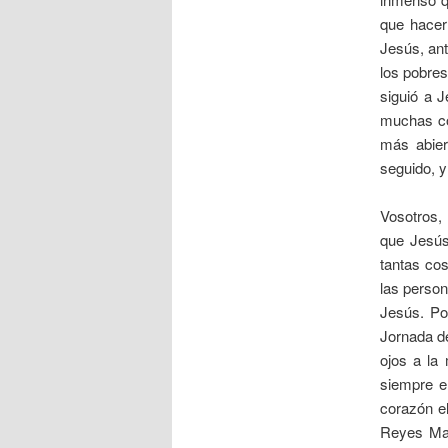
que hacer
Jesús, ant
los pobres
siguió a J
muchas cos
más abier
seguido, y
Vosotros, 
que Jesús
tantas co
las person
Jesús. Por
Jornada de
ojos a la
siempre e
corazón e
Reyes Mago