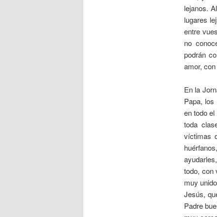
lejanos. 
lugares le
entre vue
no conoc
podrán co
amor, con 
En la Jorn
Papa, los 
en todo e
toda clas
víctimas 
huérfanos
ayudarles
todo, con 
muy unido
Jesús, qu
Padre buen