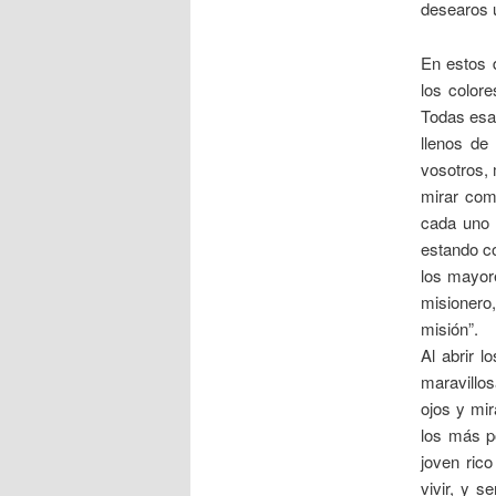
desearos u
En estos 
los colore
Todas esas
llenos de
vosotros, 
mirar com
cada uno 
estando co
los mayore
misionero,
misión”.
Al abrir l
maravillos
ojos y mi
los más p
joven rico
vivir, y s