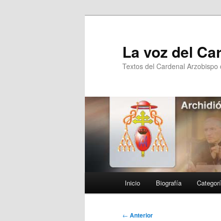
Ir
al
contenido
La voz del Ca
principal
Textos del Cardenal Arzobispo
Menú
Inicio
Biografía
Categor
principal
Navegación
←
Anterior