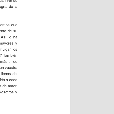
edan ver su
egría de la
enemos que
ento de su
 Así lo ha
 mayores y
mulgar los
í? También
 más unido
ién vuestra
llenos del
ién a cada
os de amor.
vosotros y