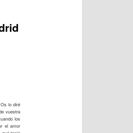
drid
Os lo diré
de vuestra
 cuando los
or el amor
 qué tenía