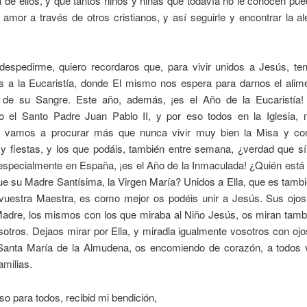
de ellos, y que tantos niños y niñas que todavía no le conocen pu
amor a través de otros cristianos, y así seguirle y encontrar la al
despedirme, quiero recordaros que, para vivir unidos a Jesús, t
s a la Eucaristía, donde El mismo nos espera para darnos el alim
de su Sangre. Este año, además, ¡es el Año de la Eucaristía!
do el Santo Padre Juan Pablo II, y por eso todos en la Iglesia,
 vamos a procurar más que nunca vivir muy bien la Misa y co
y fiestas, y los que podáis, también entre semana, ¿verdad que s
 especialmente en España, ¡es el Año de la Inmaculada! ¿Quién está
e su Madre Santísima, la Virgen María? Unidos a Ella, que es tamb
vuestra Maestra, es como mejor os podéis unir a Jesús. Sus ojos 
adre, los mismos con los que miraba al Niño Jesús, os miran tamb
otros. Dejaos mirar por Ella, y miradla igualmente vosotros con oj
 Santa María de la Almudena, os encomiendo de corazón, a todos 
amilias.
o para todos, recibid mi bendición,