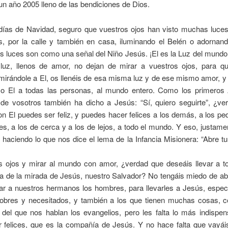
n año 2005 lleno de las bendiciones de Dios.
días de Navidad, seguro que vuestros ojos han visto muchas luces
s, por la calle y también en casa, iluminando el Belén o adornand
 luces son como una señal del Niño Jesús. ¡El es la Luz del mundo
 luz, llenos de amor, no dejan de mirar a vuestros ojos, para q
mirándole a El, os llenéis de esa misma luz y de ese mismo amor, y
o El a todas las personas, al mundo entero. Como los primeros 
de vosotros también ha dicho a Jesús: “Sí, quiero seguirte”, ¿ve
n El puedes ser feliz, y puedes hacer felices a los demás, a los p
s, a los de cerca y a los de lejos, a todo el mundo. Y eso, justame
 haciendo lo que nos dice el lema de la Infancia Misionera: “Abre tu
os ojos y mirar al mundo con amor, ¿verdad que deseáis llevar a t
a de la mirada de Jesús, nuestro Salvador? No tengáis miedo de abr
rar a nuestros hermanos los hombres, para llevarles a Jesús, espec
obres y necesitados, y también a los que tienen muchas cosas, 
 del que nos hablan los evangelios, pero les falta lo más indispe
er felices, que es la compañía de Jesús. Y no hace falta que vayá