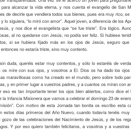
 para alcanzar la vida eterna, y nos cuenta el evangelio de San 
es de decirle que vendiera todos sus bienes, pues era muy rico, se 
 y lo siguiera, “lo miró con amor”. Aquel joven, a diferencia de los Ap
esús, y nos dice el evangelista que “se fue triste”. Era lógico. Aun
as, al no quedarse con Jesús, no podía ser feliz. Si hubiese teni
tos, si se hubiera fijado más en los ojos de Jesús, seguro que 
 entonces no estaría triste, sino muy contento.
sin duda, queréis estar muy contentos, y sólo lo estaréis de verda
 os mire con sus ojos, y vosotros a El. Dios os ha dado los ojos 
sas maravillosas como ha creado en el mundo, pero sobre todo para
as, y en primer lugar a vuestros padres, y a cuantos os miran con
 eso es tan importante tener los ojos bien abiertos, como dice el
 la Infancia Misionera que vamos a celebrar el domingo 23 de enero
 misión”. Con motivo de esta Jornada tan bonita os escribo esta c
n estos días primeros del Año Nuevo, cuando todavía tenéis muy 
l gozo de las celebraciones del Nacimiento de Jesús, y de los rega
s. Y por eso quiero también felicitaros, a vosotros y a vuestras 