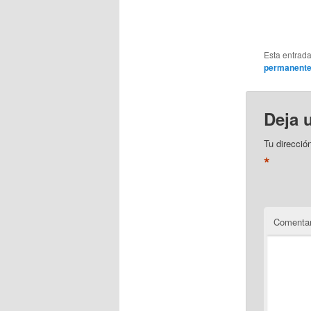
Esta entrad
permanent
Deja 
Tu direcció
*
Comentar