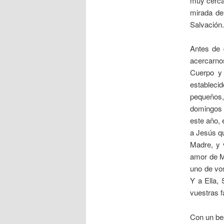
muy cerca 
mirada de 
Salvación.
Antes de 
acercarno
Cuerpo y 
estableci
pequeños,
domingos 
este año,
a Jesús qu
Madre, y 
amor de M
uno de vos
Y a Ella,
vuestras f
Con un bes