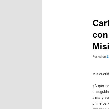
de
entradas
Car
con
Mis
Posted on
2
Mis querid
¿A que no
enseguida
alma y vue
primeros 
inmenso q