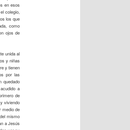
os en esos
el colegio,
os los que
ada, como
on ojos de
te unida al
ños y niñas
e y tienen
os por las
an quedado
 acudido a
primero de
 y viviendo
r medio de
 del mismo
tan a Jesús