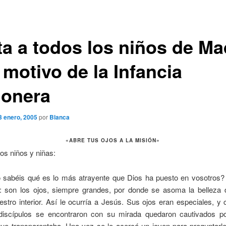
ta a todos los niños de Ma
 motivo de la Infancia
ionera
3 enero, 2005
por
Blanca
«ABRE TUS OJOS A LA MISIÓN»
os niños y niñas:
 sabéis qué es lo más atrayente que Dios ha puesto en vosotros? 
: son los ojos, siempre grandes, por donde se asoma la belleza 
stro interior. Así le ocurría a Jesús. Sus ojos eran especiales, y
discípulos se encontraron con su mirada quedaron cautivados p
ue transparentaba.
Una vez se le acercó un joven para preguntarle