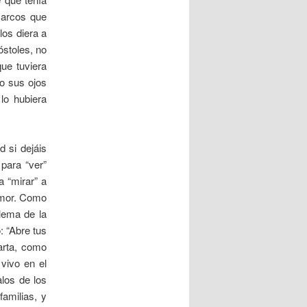
Marcos que
los diera a
óstoles, no
que tuviera
do sus ojos
lo hubiera
d si dejáis
para “ver”
 “mirar” a
 amor. Como
 lema de la
: “Abre tus
arta, como
vivo en el
los de los
familias, y