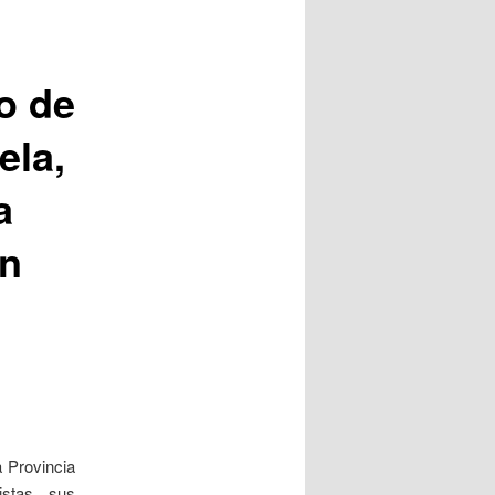
o de
ela,
a
en
a Provincia
istas, sus