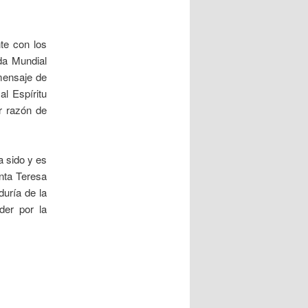
te con los
da Mundial
mensaje de
l Espíritu
r razón de
a sido y es
anta Teresa
duría de la
der por la