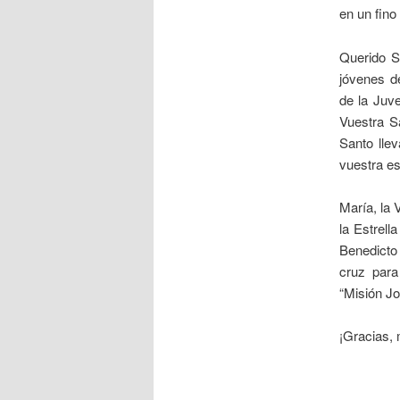
en un fino
Querido S
jóvenes d
de la Juv
Vuestra S
Santo lle
vuestra e
María, la 
la Estrell
Benedicto 
cruz para
“Misión Jo
¡Gracias,