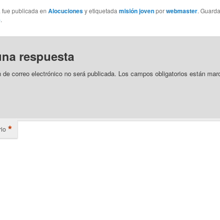
a fue publicada en
Alocuciones
y etiquetada
misión joven
por
webmaster
. Guard
e
.
una respuesta
n de correo electrónico no será publicada.
Los campos obligatorios están mar
*
io