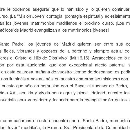
re le podemos asegurar que lo han sido y lo quieren continuar
rso. ¡La “Misión Joven” contagia! ¡contagia espiritual y eclesialmente
rán los jóvenes matrimonios madrileños el próximo curso. ¡Los m
tólicos de Madrid evangelizan a los matrimonios jóvenes!
Santo Padre, los jóvenes de Madrid quieren ser entre sus c
s fieles, vibrantes y gozosos de la perenne y siempre actual co
eres el Cristo, el Hijo de Dios vivo” (Mt 16,16). Agradecidos en l
ón por esta audiencia, que con excepcional afecto paternal 
 en esta calurosa mañana de vuestro tiempo de descanso, os ped
 nos iluminéis y nos animéis en nuestro compromiso misionero con l
, puesto que sólo en comunión con el Papa, el sucesor de Pedro,
cto XVI, sentida y vivida con alegre y plena fidelidad, nuestro te
sucristo será verdadero y fecundo para la evangelización de los 
o acompañarnos en este encuentro con el Santo Padre, momento 
sión Joven” madrileña, la Excma. Sra. Presidenta de la Comunidad 