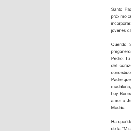
Santo Pad
próximo cu
incorpora
jóvenes ca
Querido 
pregonero
Pedro: Tú 
del coraz
concedido
Padre que
madrileña
hoy Benedi
amor a Je
Madrid.
Ha querid
de la “Mi