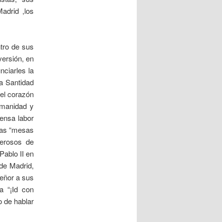
adrid ,los
tro de sus
versión, en
nciarles la
ra Santidad
del corazón
umanidad y
tensa labor
 las “mesas
nerosos de
Pablo II en
de Madrid,
Señor a sus
a “¡Id con
o de hablar