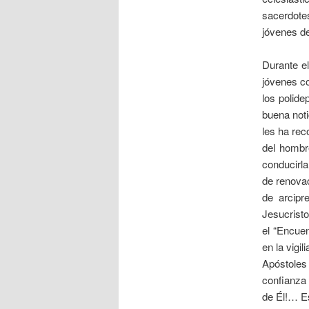
sacerdote
jóvenes de
Durante e
jóvenes co
los polide
buena noti
les ha rec
del hombr
conducirla
de renovac
de arcipr
Jesucristo
el “Encue
en la vigi
Apóstoles
confianza 
de Él!… Es