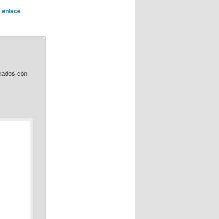
a
enlace
cados con