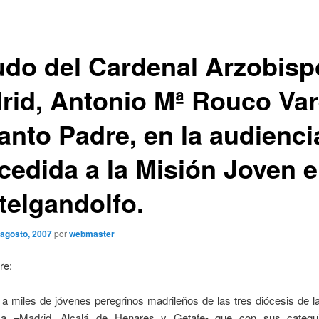
udo del Cardenal Arzobisp
rid, Antonio Mª Rouco Var
anto Padre, en la audienci
cedida a la Misión Joven 
telgandolfo.
 agosto, 2007
por
webmaster
re:
 a miles de jóvenes peregrinos madrileños de las tres diócesis de l
ica –Madrid, Alcalá de Henares y Getafe- que con sus catequ