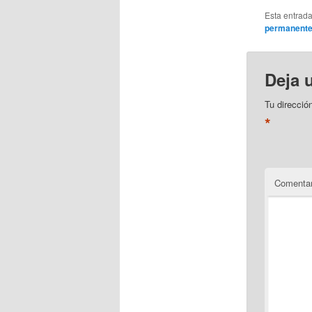
Esta entrad
permanent
Deja 
Tu direcció
*
Comentar