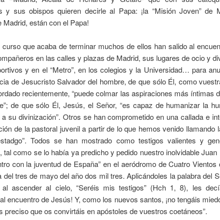
s y sus obispos quieren decirle al Papa: ¡la “Misión Joven” de M
 Madrid, están con el Papa!
l curso que acaba de terminar muchos de ellos han salido al encuen
mpañeros en las calles y plazas de Madrid, sus lugares de ocio y di
portivos y en el “Metro”, en los colegios y la Universidad… para anu
cia de Jesucristo Salvador del hombre, de que sólo Él, como vuest
ordado recientemente, “puede colmar las aspiraciones más íntimas 
e”; de que sólo Él, Jesús, el Señor, “es capaz de humanizar la h
 a su divinización”. Otros se han comprometido en una callada e in
ión de la pastoral juvenil a partir de lo que hemos venido llamando
estadgo”. Todos se han mostrado como testigos valientes y ge
, tal como se lo había ya predicho y pedido nuestro inolvidable Juan 
ntro con la juventud de España” en el aeródromo de Cuatro Vientos 
lia del tres de mayo del año dos mil tres. Aplicándoles la palabra del 
 al ascender al cielo, “Seréis mis testigos” (Hch 1, 8), les decí
al encuentro de Jesús! Y, como los nuevos santos, ¡no tengáis mied
 preciso que os convirtáis en apóstoles de vuestros coetáneos”.