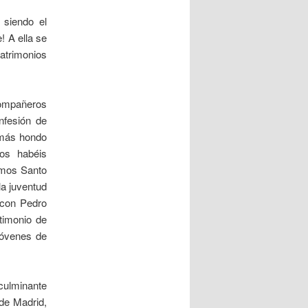
 siendo el
! A ella se
atrimonios
ompañeros
nfesión de
o más hondo
nos habéis
imos Santo
a juventud
 con Pedro
stimonio de
jóvenes de
culminante
de Madrid,