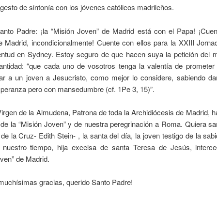
 gesto de sintonía con los jóvenes católicos madrileños.
anto Padre: ¡la “Misión Joven” de Madrid está con el Papa! ¡Cuen
e Madrid, incondicionalmente! Cuente con ellos para la XXIII Jorna
entud en Sydney. Estoy seguro de que hacen suya la petición del 
antidad: “que cada uno de vosotros tenga la valentía de prometer a
var a un joven a Jesucristo, como mejor lo considere, sabiendo da
speranza pero con mansedumbre (cf. 1Pe 3, 15)”.
Virgen de la Almudena, Patrona de toda la Archidiócesis de Madrid, h
a de la “Misión Joven” y de nuestra peregrinación a Roma. Quiera s
de la Cruz- Edith Stein- , la santa del día, la joven testigo de la sabi
 nuestro tiempo, hija excelsa de santa Teresa de Jesús, interce
ven” de Madrid.
 muchísimas gracias, querido Santo Padre!