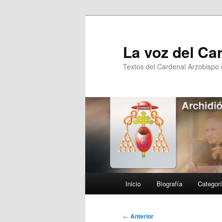
Ir
al
contenido
La voz del Ca
principal
Textos del Cardenal Arzobispo
Menú
Inicio
Biografía
Categor
principal
Navegación
←
Anterior