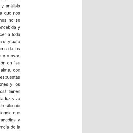
 y análisis
la que nos
enes no se
concebida y
acer a toda
 sí y para
ores de los
 ser mayor.
zón en “su
 alma, con
respuestas
ones y los
os! ¡tienen
la luz viva
de silencio
riencia que
ragedias y
encia de la