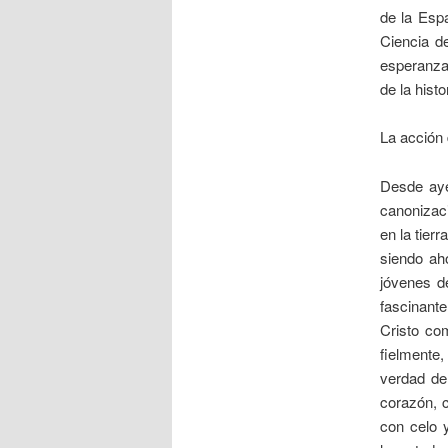
de la Espa
Ciencia de
esperanzad
de la hist
La acción 
Desde aye
canonizaci
en la tier
siendo ah
jóvenes de
fascinante
Cristo co
fielmente
verdad de
corazón, 
con celo 