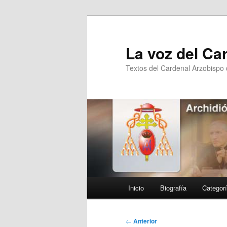
Ir
al
contenido
La voz del Ca
principal
Textos del Cardenal Arzobispo
Menú
Inicio
Biografía
Categor
principal
Navegación
←
Anterior