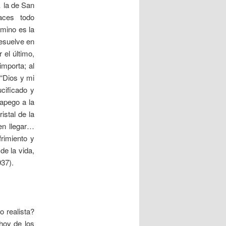
… la de San
aces todo
amino es la
resuelve en
 el último,
importa; al
(“Dios y mi
cificado y
 apego a la
istal de la
en llegar…
rimiento y
de la vida,
37).
 realista?
hoy de los