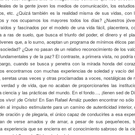
deales de la gente joven los medios de comunicación, los estudios
cos, etc. ¿Quizá también es la realidad misma de sus vidas, con 
os y nos ocupamos los mayores todos los días? ¿Nuestros jóv
raídos y fascinados por el modelo de una vida fácil, placentera, 
 a ras de suelo, que busca el triunfo del poder, el dinero y el pl
óvenes que, a lo sumo, aceptan un programa de mínimos éticos para
 sociedad? ¿Que no pasan de un relativo reconocimiento de los val
undamentales y de la paz? El contraste, a primera vista, no podría
bargo, cuando se busca y penetra con la mirada honda del cora
, nos encontramos con muchas experiencias de soledad y vacío del
s, seretas unas veces y otras proclamadas a voces, nostálgicas de 
 verdad y de vida, que no acaban de proporcionarles las instituci
a ciencia y las prácticas del mundo. En el fondo…, ¡tienen sed de Di
os vivo! ¡de Cristo! En San Rafael Arnáiz pueden encontrar no sólo 
én al impulso estimulante para un camino de autenticidad interior, 
de oración y de plegaria, el único capaz de conducirles a esa expe
ían de verse amados y de amar, a pesar de sus pequeñeces, t
a experiencia que se encierra en el conocimiento sabroso de la ci