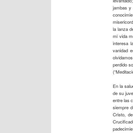
levantado
jambas y 
conocimie
misericord
la lanza d
mi vida m
interesa 
vanidad e
olvidamos
perdido so
(“Meditaci
En la sal
de su juve
entre las 
siempre d
Cristo, d
Crucifica
padecimie