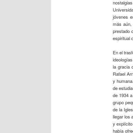
nostalgia
Universida
jóvenes e
más aún, s
prestado c
espiritual
En el tras
ideologías
la gracia
Rafael Arn
y humana.
de estudia
de 1934 a
grupo pequ
de la Igle
llegar los
y explícit
había ofr