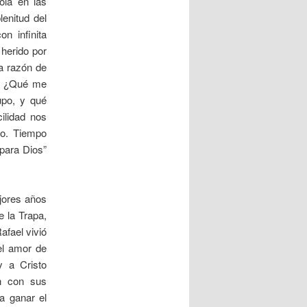
ola en las
enitud del
n infinita
 herido por
ca razón de
o. ¿Qué me
upo, y qué
ilidad nos
vo. Tiempo
 para Dios”
jores años
e la Trapa,
afael vivió
el amor de
y a Cristo
ón con sus
a ganar el