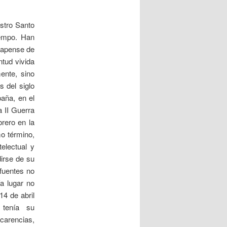
stro Santo
iempo. Han
rapense de
tud vivida
ente, sino
 del siglo
paña, en el
a II Guerra
rero en la
mo término,
electual y
irse de su
 fuentes no
ía lugar no
14 de abril
 tenía su
carencias,