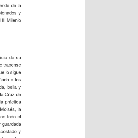
rende de la
usionados y
III Milenio
icio de su
je trapense
ue lo sigue
ñado a los
da, bella y
 la Cruz de
a práctica
Moisés, la
on todo el
r guardada
acostado y