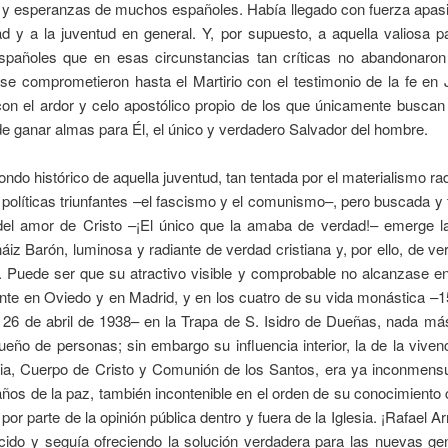
s y esperanzas de muchos españoles. Había llegado con fuerza apasi
d y a la juventud en general. Y, por supuesto, a aquella valiosa p
spañoles que en esas circunstancias tan críticas no abandonaron l
e comprometieron hasta el Martirio con el testimonio de la fe en 
on el ardor y celo apostólico propio de los que únicamente buscan 
 de ganar almas para Él, el único y verdadero Salvador del hombre.
fondo histórico de aquella juventud, tan tentada por el materialismo rad
 políticas triunfantes –el fascismo y el comunismo–, pero buscada y
 del amor de Cristo –¡El único que la amaba de verdad!– emerge la
áiz Barón, luminosa y radiante de verdad cristiana y, por ello, de ve
 Puede ser que su atractivo visible y comprobable no alcanzase e
nte en Oviedo y en Madrid, y en los cuatro de su vida monástica –
 26 de abril de 1938– en la Trapa de S. Isidro de Dueñas, nada má
eño de personas; sin embargo su influencia interior, la de la viven
sia, Cuerpo de Cristo y Comunión de los Santos, era ya inconmensu
 años de la paz, también incontenible en el orden de su conocimiento
o por parte de la opinión pública dentro y fuera de la Iglesia. ¡Rafael A
ecido y seguía ofreciendo la solución verdadera para las nuevas ge