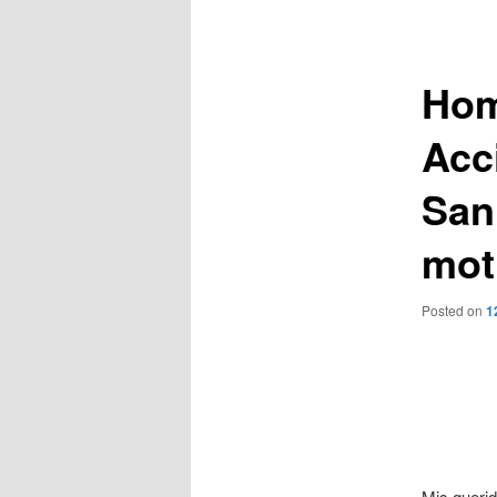
de
entradas
Homi
Acc
San
mot
Posted on
1
Mis queri