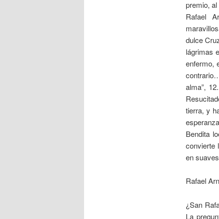
premio, al
Rafael A
maravillos
dulce Cruz
lágrimas e
enfermo, e
contrario…
alma”, 12
Resucitado
tierra, y 
esperanza
Bendita l
convierte 
en suaves
Rafael Arn
¿San Rafa
La pregun