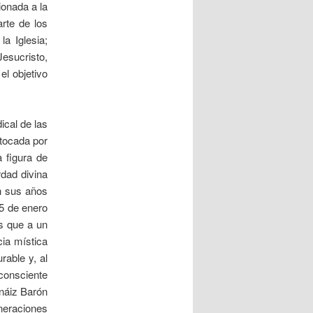
onada a la
arte de los
a Iglesia;
Jesucristo,
el objetivo
ical de las
 tocada por
 figura de
rdad divina
n sus años
15 de enero
s que a un
cia mística
rable y, al
 consciente
rnáiz Barón
neraciones