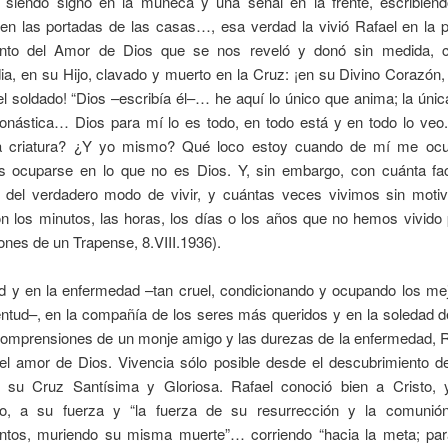
; siendo signo en la muñeca y una señal en la frente, escribiénd
en las portadas de las casas…, esa verdad la vivió Rafael en la pl
nto del Amor de Dios que se nos reveló y donó sin medida, co
ia, en su Hijo, clavado y muerto en la Cruz: ¡en su Divino Corazón,
el soldado! “Dios –escribía él–… he aquí lo único que anima; la úni
onástica… Dios para mí lo es todo, en todo está y en todo lo ve
la criatura? ¿Y yo mismo? Qué loco estoy cuando de mí me oc
s ocuparse en lo que no es Dios. Y, sin embargo, con cuánta fac
 del verdadero modo de vivir, y cuántas veces vivimos sin moti
n los minutos, las horas, los días o los años que no hemos vivido
ones de un Trapense, 8.VIII.1936).
ud y en la enfermedad –tan cruel, condicionando y ocupando los me
ntud–, en la compañía de los seres más queridos y en la soledad d
comprensiones de un monje amigo y las durezas de la enfermedad, R
el amor de Dios. Vivencia sólo posible desde el descubrimiento d
e su Cruz Santísima y Gloriosa. Rafael conoció bien a Cristo, 
do, a su fuerza y “la fuerza de su resurrección y la comuni
ntos, muriendo su misma muerte”… corriendo “hacia la meta; par