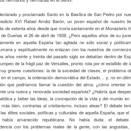
declarado y proclamado Santo en la Basílica de San Pedro por nue
edicto XVI Rafael Arnáiz Barón, un joven español de nuestro t
s de setenta años desde que moría santamente en el Monasterio t
o de Dueñas el 26 de abril de 1938.
¿Pero aquellos años de su juven
amente en aquella España tan agitada no sólo social y políticam
umana y espiritualmente no enlazan con los nuestros de comienzos
s años veinte y treinta del pasado siglo se debatían dentro de Es
uropeo de la frágil paz de Versalles, pronto rota por el estallido de l
muy graves cuestiones: la de la sociedad de clases, el problema ob
y en el campo, la ordenación democrática del Estado… y, no en últi
ión que podríamos llamar la cuestión del alma: ¿cómo orientar int
ente una nueva y renovada sociedad española? ¿Habría que desped
católica y beber las ideas, la concepción de la vida y del mundo en
, más bien, contrarias al cristianismo, incluso ateas? El debate ten
 las élites sociales, políticas y culturales de aquella España, que el 
había amanecido republicana. No había duda: el debate
dencia con los problemas reales de la gente, con las angustias, 