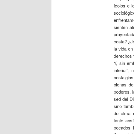
ídolos e i
sociológi
enfrentam
sienten at
proyectada
costa? ¿J
la vida en
derechos f
Y, sin em
interior”
nostalgia
plenas de
poderes, l
sed del Di
sino tambi
del alma, 
tanto ans
pecados: l