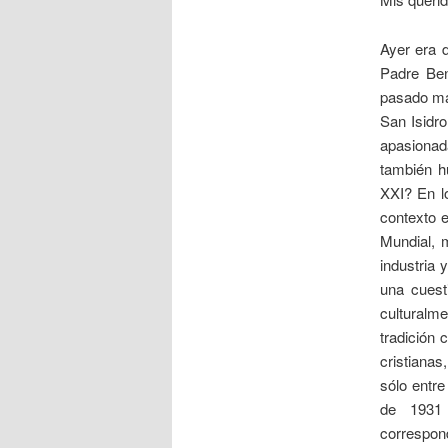
Ayer era 
Padre Ben
pasado má
San Isidr
apasionad
también h
XXI? En lo
contexto e
Mundial, 
industria 
una cuest
culturalm
tradición 
cristianas
sólo entre
de 1931 
correspon