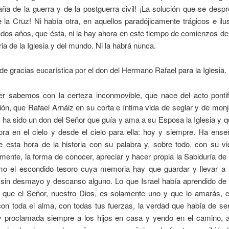
ña de la guerra y de la postguerra civil! ¡La solución que se desp
 la Cruz! Ni había otra, en aquellos paradójicamente trágicos e il
os años, que ésta, ni la hay ahora en este tiempo de comienzos del 
oria de la Iglesia y del mundo. Ni la habrá nunca.
de gracias eucarística por el don del Hermano Rafael para la Iglesia.
r sabemos con la certeza inconmovible, que nace del acto pontif
ón, que Rafael Arnáiz en su corta e íntima vida de seglar y de mon
ra ha sido un don del Señor que guía y ama a su Esposa la Iglesia y q
ora en el cielo y desde el cielo para ella: hoy y siempre. Ha ense
 esta hora de la historia con su palabra y, sobre todo, con su vi
mente, la forma de conocer, apreciar y hacer propia la Sabiduría de
mo el escondido tesoro cuya memoria hay que guardar y llevar a l
, sin desmayo y descanso alguno. Lo que Israel había aprendido de 
 que el Señor, nuestro Dios, es solamente uno y que lo amarás, c
con toda el alma, con todas tus fuerzas, la verdad que había de se
y proclamada siempre a los hijos en casa y yendo en el camino, 