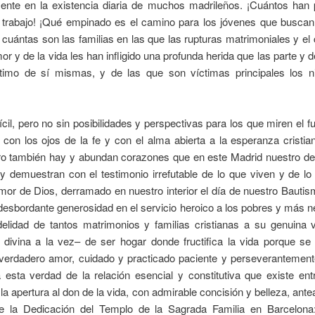
ente en la existencia diaria de muchos madrileños. ¡Cuántos han 
 trabajo! ¡Qué empinado es el camino para los jóvenes que buscan
cuántas son las familias en las que las rupturas matrimoniales y el 
or y de la vida les han infligido una profunda herida que las parte y 
timo de sí mismas, y de las que son víctimas principales los n
ícil, pero no sin posibilidades y perspectivas para los que miren el fu
con los ojos de la fe y con el alma abierta a la esperanza cristia
pero también hay y abundan corazones que en este Madrid nuestro de
y demuestran con el testimonio irrefutable de lo que viven y de l
or de Dios, derramado en nuestro interior el día de nuestro Bautis
desbordante generosidad en el servicio heroico a los pobres y más 
idelidad de tantos matrimonios y familias cristianas a su genuina 
divina a la vez– de ser hogar donde fructifica la vida porque se
l verdadero amor, cuidado y practicado paciente y perseverantement
 esta verdad de la relación esencial y constitutiva que existe ent
a apertura al don de la vida, con admirable concisión y belleza, ante
e la Dedicación del Templo de la Sagrada Familia en Barcelona