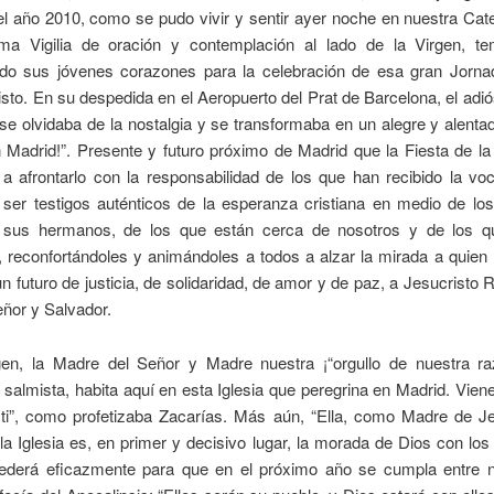
l año 2010, como se pudo vivir y sentir ayer noche en nuestra Cate
ma Vigilia de oración y contemplación al lado de la Virgen, t
do sus jóvenes corazones para la celebración de esa gran Jorna
sto. En su despedida en el Aeropuerto del Prat de Barcelona, el adi
e olvidaba de la nostalgia y se transformaba en un alegre y alenta
n Madrid!”. Presente y futuro próximo de Madrid que la Fiesta de 
 a afrontarlo con la responsabilidad de los que han recibido la vo
 ser testigos auténticos de la esperanza cristiana en medio de los
 sus hermanos, de los que están cerca de nosotros y de los q
 reconfortándoles y animándoles a todos a alzar la mirada a quien
n futuro de justicia, de solidaridad, de amor y de paz, a Jesucristo 
ñor y Salvador.
gen, la Madre del Señor y Madre nuestra ¡“orgullo de nuestra r
 salmista, habita aquí en esta Iglesia que peregrina en Madrid. Viene
 ti”, como profetizaba Zacarías. Más aún, “Ella, como Madre de Je
a Iglesia es, en primer y decisivo lugar, la morada de Dios con lo
rcederá eficazmente para que en el próximo año se cumpla entre n