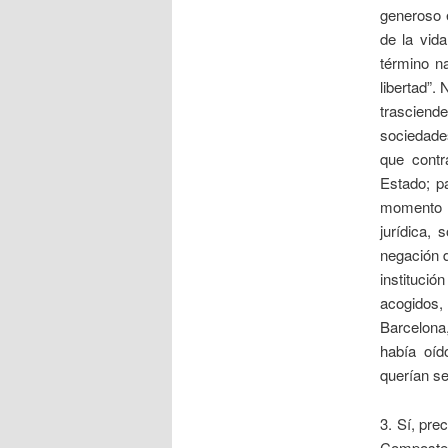
generoso 
de la vid
término na
libertad”.
trasciend
sociedades
que contr
Estado; p
momento d
jurídica, 
negación d
institució
acogidos,
Barcelona
había oíd
querían se
3. Sí, pre
Compostela