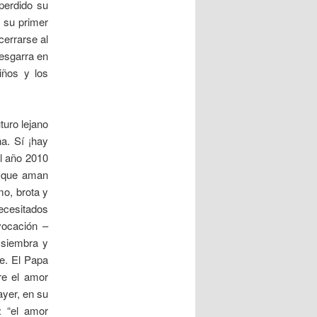
perdido su
 su primer
cerrarse al
desgarra en
iños y los
turo lejano
na. Sí ¡hay
l año 2010
o que aman
mo, brota y
necesitados
vocación –
 siembra y
e. El Papa
re el amor
ayer, en su
: “el amor