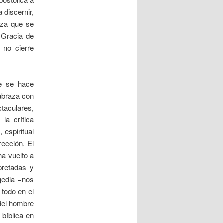
 discernir,
nza que se
 Gracia de
 no cierre
re se hace
 abraza con
taculares,
la crítica
 espiritual
ección. El
ha vuelto a
pretadas y
gedia −nos
 todo en el
 del hombre
 bíblica en