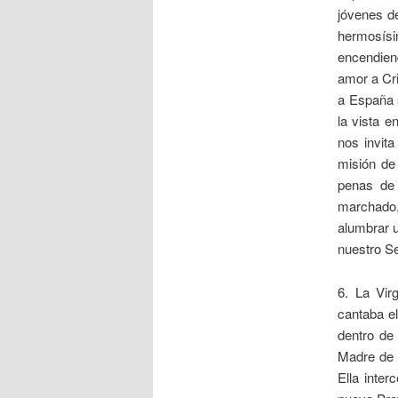
jóvenes de
hermosísi
encendien
amor a Cri
a España s
la vista e
nos invita
misión de
penas de
marchado,
alumbrar u
nuestro Se
6. La Vir
cantaba el
dentro de
Madre de l
Ella inte