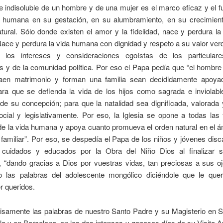
e indisoluble de un hombre y de una mujer es el marco eficaz y el 
a humana en su gestación, en su alumbramiento, en su crecimien
tural. Sólo donde existen el amor y la fidelidad, nace y perdura l
 Nace y perdura la vida humana con dignidad y respeto a su valor ve
e los intereses y consideraciones egoístas de los particular
 y de la comunidad política. Por eso el Papa pedía que “el hombre
aen matrimonio y forman una familia sean decididamente apoya
ara que se defienda la vida de los hijos como sagrada e inviolabl
e su concepción; para que la natalidad sea dignificada, valorada
social y legislativamente. Por eso, la Iglesia se opone a todas la
e la vida humana y apoya cuanto promueva el orden natural en el á
n familiar”. Por eso, se despedía el Papa de los niños y jóvenes dis
 cuidados y educados por la Obra del Niño Dios al finalizar s
, “dando gracias a Dios por vuestras vidas, tan preciosas a sus oj
o las palabras del adolescente mongólico diciéndole que le que
r queridos.
cisamente las palabras de nuestro Santo Padre y su Magisterio en 
 y en Barcelona, en los dos intensos y gozosos días de su Visita A