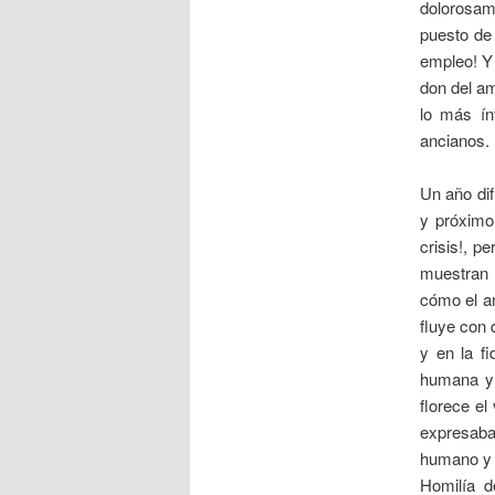
dolorosam
puesto de
empleo! Y 
don del am
lo más ín
ancianos.
Un año dif
y próximo 
crisis!, 
muestran 
cómo el am
fluye con 
y en la f
humana y 
florece e
expresaba
humano y l
Homilía d