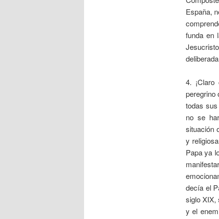
España, no
comprende
funda en 
Jesucrist
deliberada
4. ¡Claro
peregrino 
todas sus
no se har
situación 
y religio
Papa ya lo
manifesta
emocionan
decía el P
siglo XIX,
y el enemi