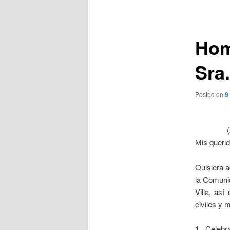
de
entradas
Hom
Sra
Posted on
9
Mis queri
Quisiera a
la Comuni
Villa, as
civiles y m
1. Celeb