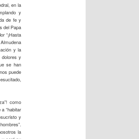
dral, en la
emplando y
da de fe y
ós del Papa
dor “¡Hasta
la Almudena
cación y la
 dolores y
ue se han
 nos puede
Resucitado,
aza”! como
 a “habitar
sucristo y
s hombres”.
osotros la