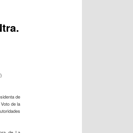
tra.
)
esidenta de
Voto de la
utoridades
ora de La