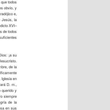
o que todos
es obvio, y
radójico e,
 Jesús, la
edicto XVI–
ás de todos
suficientes
ios: ¡a su
Jesucristo.
bre, de la
cíficamente
 Iglesia en
rará D. m.,
 querido y
ro siempre
gría de la
rosa en sus