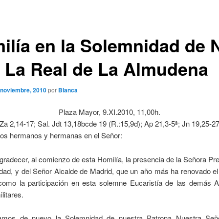
ilía en la Solemnidad de N
. La Real de La Almudena
 noviembre, 2010
por
Blanca
Plaza Mayor, 9.XI.2010, 11,00h.
(Za 2,14-17; Sal. Jdt 13,18bcde 19 (R.:15,9d); Ap 21,3-5ª; Jn 19,25-27
dos hermanos y hermanas en el Señor:
gradecer, al comienzo de esta Homilía, la presencia de la Señora Pr
dad, y del Señor Alcalde de Madrid, que un año más ha renovado el 
í como la participación en esta solemne Eucaristía de las demás A
ilitares.
ramos de nuevo la Solemnidad de nuestra Patrona Nuestra Señ