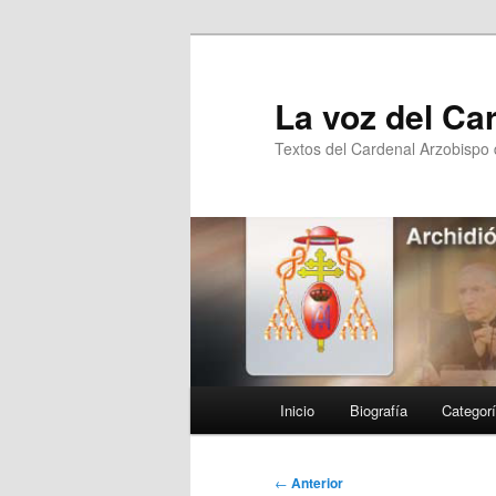
Ir
al
contenido
La voz del Ca
principal
Textos del Cardenal Arzobispo
Menú
Inicio
Biografía
Categor
principal
Navegación
←
Anterior