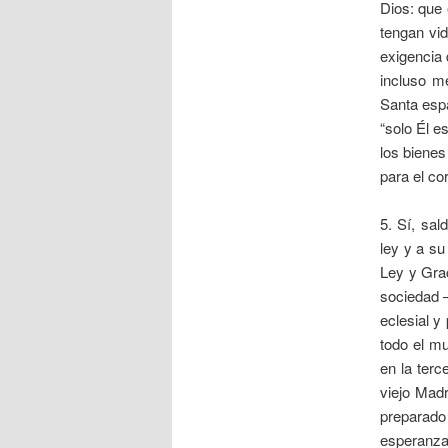
Dios: que 
tengan vid
exigencia 
incluso m
Santa espa
“solo Él e
los bienes
para el co
5. Sí, sa
ley y a su
Ley y Gra
sociedad –
eclesial y
todo el mu
en la ter
viejo Mad
preparado
esperanza 