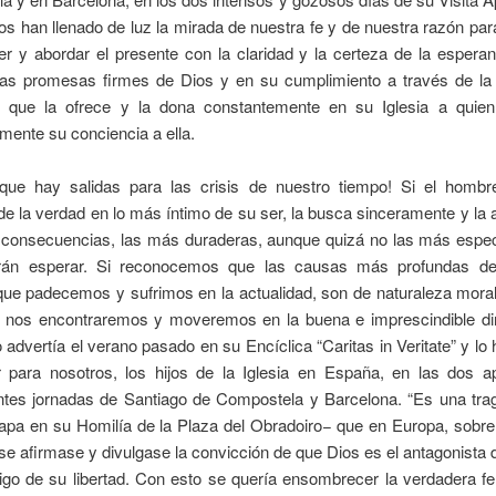
s han llenado de luz la mirada de nuestra fe y de nuestra razón para
r y abordar el presente con la claridad y la certeza de la espera
las promesas firmes de Dios y en su cumplimiento a través de la
o que la ofrece y la dona constantemente en su Iglesia a quien
mente su conciencia a ella.
 que hay salidas para las crisis de nuestro tiempo! Si el homb
de la verdad en lo más íntimo de su ser, la busca sinceramente y la
 consecuencias, las más duraderas, aunque quizá no las más espec
án esperar. Si reconocemos que las causas más profundas de 
que padecemos y sufrimos en la actualidad, son de naturaleza moral,
sa nos encontraremos y moveremos en la buena e imprescindible dir
 advertía el verano pasado en su Encíclica “Caritas in Veritate” y lo 
r para nosotros, los hijos de la Iglesia en España, en las dos a
tes jornadas de Santiago de Compostela y Barcelona. “Es una tra
apa en su Homilía de la Plaza del Obradoiro− que en Europa, sobre
 se afirmase y divulgase la convicción de que Dios es el antagonista
go de su libertad. Con esto se quería ensombrecer la verdadera fe