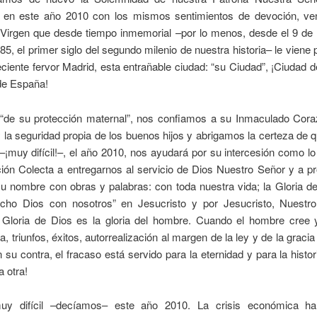
en este año 2010 con los mismos sentimientos de devoción, ve
 Virgen que desde tiempo inmemorial –por lo menos, desde el 9 de
85, el primer siglo del segundo milenio de nuestra historia– le viene
ciente fervor Madrid, esta entrañable ciudad: “su Ciudad”, ¡Ciudad d
de España!
de su protección maternal”, nos confiamos a su Inmaculado Cora
y la seguridad propia de los buenos hijos y abrigamos la certeza de 
l –¡muy difícil!–, el año 2010, nos ayudará por su intercesión como 
ión Colecta a entregarnos al servicio de Dios Nuestro Señor y a p
su nombre con obras y palabras: con toda nuestra vida; la Gloria d
cho Dios con nosotros” en Jesucristo y por Jesucristo, Nuestro
 Gloria de Dios es la gloria del hombre. Cuando el hombre cree 
ia, triunfos, éxitos, autorrealización al margen de la ley y de la graci
n su contra, el fracaso está servido para la eternidad y para la histor
a otra!
uy difícil –decíamos– este año 2010. La crisis económica ha