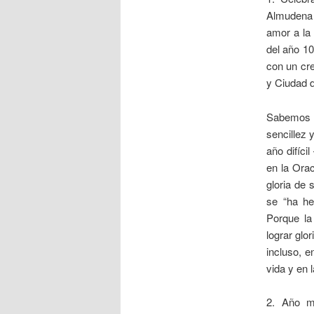
Almudena 
amor a la
del año 10
con un cre
y Ciudad 
Sabemos “
sencillez 
año difíci
en la Orac
gloria de 
se “ha he
Porque la
lograr glor
incluso, e
vida y en l
2. Año m