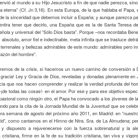
envió al mundo a su Hijo Jesucristo a fin de que nadie perezca, sin
a eterna” (Cf. Jn 3,16). En esta Europa, de la que hablaba el Papa, 
de la sinceridad que debemos incluir a España; y aunque parezca pa
entira tener que decirlo, una España que es la de Santa Teresa de
ñola y universal del “Sólo Dios basta”. Porque –nos recordaba Ben
s absoluto, amor fiel e indeclinable, meta infinita que se trasluce detr
 terrenales y bellezas admirables de este mundo: admirables pero in
razón del hombre”.
ldremos de la crisis, si hacemos un nuevo camino de conversión a D
 gracia! Ley y Gracia de Dios, reveladas y donadas plenamente en 
cia que nos hacen comprender y realizar la verdad profunda del hom
¡de todas las cosas!- en el amor. Por ese y para ese objetivo espe
 pastoral como ningún otro, el Papa ha convocado a los jóvenes de la
ndo para la cita de la Jornada Mundial de la Juventud que se celeb
cera semana de agosto del próximo año 2011, en Madrid: en “nuestro
rid”, como cantamos en el Himno de Ntra. Sra. de La Almudena; pe
 y dispuesto a rejuvenecerse con la fuerza sobrenatural y la ale
cristiana, firme en la fe de su tradición cristiana, tan viva y vigo