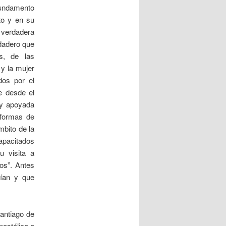
fundamento
to y en su
a verdadera
rdadero que
es, de las
 y la mujer
dos por el
e desde el
 y apoyada
s formas de
mbito de la
capacitados
u visita a
os”. Antes
rían y que
Santiago de
postólica a