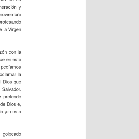
neración y
 noviembre
 profesando
e la Virgen
zón con la
que en este
lo pedíamos
roclamar la
el Dios que
 Salvador.
y pretende
a de Dios e,
ia ¡en esta
 golpeado