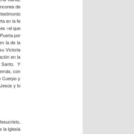
rincones de
 testimonio
ta en la fe
es «el que
 Puerta por
en la de la
su Victoria
ación en la
u Santo. Y
además, con
su Cuerpo y
Jesús y lo
Jesucristo,
 la Iglesia