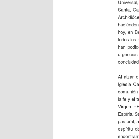
Universal,
Santa, Ca
Archidióc
haciéndono
hoy, en Be
todos los 
han podido
urgencia
conciudad
Al alzar 
Iglesia C
comunión j
la fe y el
Virgen -«H
Espíritu S
pastoral, 
espíritu 
encontrar