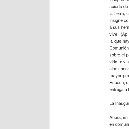
abierta de
la tierra,
insigne co
a sus her
vive» (Ap 
la que hay
Comunión c
sobre el p
vida divi
simultánea
mayor prof
Esposa, q
entrega a 
La Inaugur
Ahora, en 
en comunió