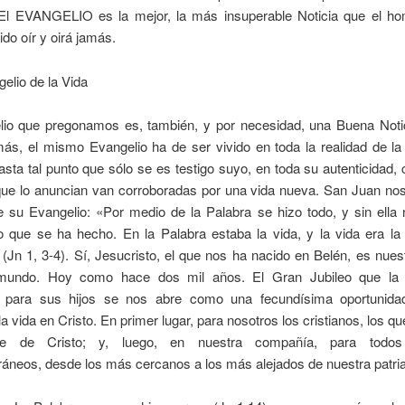
 El EVANGELIO es la mejor, la más insuperable Noticia que el h
do oír y oirá jamás.
gelio de la Vida
lio que pregonamos es, también, y por necesidad, una Buena Notic
ás, el mismo Evangelio ha de ser vivido en toda la realidad de la
ta tal punto que sólo se es testigo suyo, en toda su autenticidad,
que lo anuncian van corroboradas por una vida nueva. San Juan nos 
e su Evangelio: «Por medio de la Palabra se hizo todo, y sin ella 
o que se ha hecho. En la Palabra estaba la vida, y la vida era la 
Jn 1, 3-4). Sí, Jesucristo, el que nos ha nacido en Belén, es nuest
 mundo. Hoy como hace dos mil años. El Gran Jubileo que la I
 para sus hijos se nos abre como una fecundísima oportunida
la vida en Cristo. En primer lugar, para nosotros los cristianos, los q
e de Cristo; y, luego, en nuestra compañía, para todos
áneos, desde los más cercanos a los más alejados de nuestra patria