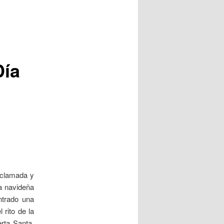
Día
oclamada y
a navideña
ntrado una
 rito de la
erta Santa,