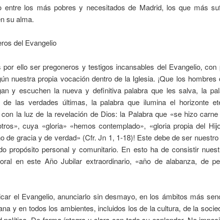
o entre los más pobres y necesitados de Madrid, los que más su
en su alma.
ros del Evangelio
por ello ser pregoneros y testigos incansables del Evangelio, con 
ún nuestra propia vocación dentro de la Iglesia. ¡Que los hombres
gan y escuchen la nueva y definitiva palabra que les salva, la pal
a de las verdades últimas, la palabra que ilumina el horizonte et
 con la luz de la revelación de Dios: la Palabra que «se hizo car
otros», cuya «gloria» «hemos contemplado», «gloria propia del Hijo
no de gracia y de verdad» (Cfr. Jn 1, 1-18)! Este debe de ser nuestr
do propósito personal y comunitario. En esto ha de consistir nues
toral en este Año Jubilar extraordinario, «año de alabanza, de p
car el Evangelio, anunciarlo sin desmayo, en los ámbitos más senc
iana y en todos los ambientes, incluidos los de la cultura, de la socie
política. De forma íntegra y clara con todo su esplendor. No impos