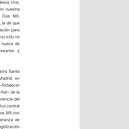
glesia Una,
en nuestra
o Dos Mil,
, la de que
vación para
 no sólo no
ud nueva de
cesanos y
stra Santa
Madrid, en
«fortalecer
fiat» de la
stencia del
ivo central
Dos Mil con
peranza de
gelización