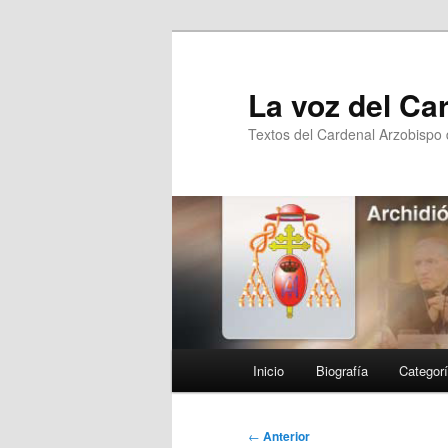
Ir
al
contenido
La voz del Ca
principal
Textos del Cardenal Arzobispo
Menú
Inicio
Biografía
Categor
principal
Navegación
←
Anterior