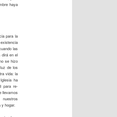
ombre haya
ia para la
 existencia
 cuando las
dirá en el
no se hizo
luz de los
ra vida: la
glesia ha
d para re-
ue llevamos
 nuestros
 y hogar.