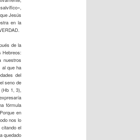
salvífico»,
y que Jesús
stra en la
A VERDAD.
pués de la
os Hebreos:
a nuestros
, al que ha
edades del
 el seno de
 (Hb 1, 3),
 expresaría
na fórmula
«Porque en
todo nos lo
 citando el
 ha quedado