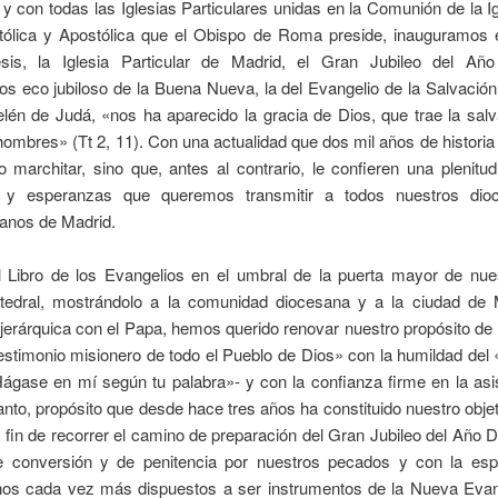
 y con todas las Iglesias Particulares unidas en la Comunión de la I
tólica y Apostólica que el Obispo de Roma preside, inauguramos 
esis, la Iglesia Particular de Madrid, el Gran Jubileo del Añ
s eco jubiloso de la Buena Nueva, la del Evangelio de la Salvación
lén de Judá, «nos ha aparecido la gracia de Dios, que trae la sal
hombres» (Tt 2, 11). Con una actualidad que dos mil años de historia
 marchitar, sino que, antes al contrario, le confieren una plenit
s y esperanzas que queremos transmitir a todos nuestros dio
anos de Madrid.
el Libro de los Evangelios en el umbral de la puerta mayor de nue
atedral, mostrándolo a la comunidad diocesana y a la ciudad de 
erárquica con el Papa, hemos querido renovar nuestro propósito de 
 testimonio misionero de todo el Pueblo de Dios» con la humildad del «
ágase en mí según tu palabra»- y con la confianza firme en la asi
anto, propósito que desde hace tres años ha constituido nuestro objet
a fin de recorrer el camino de preparación del Gran Jubileo del Año 
de conversión y de penitencia por nuestros pecados y con la es
nos cada vez más dispuestos a ser instrumentos de la Nueva Evan