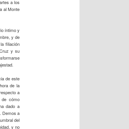
rtes a los
da al Monte
io íntimo y
ombre, y de
a filiación
 Cruz y su
nsformarse
jestad.
ia de este
hora de la
 respecto a
y de cómo
 ha dado a
re. Demos a
 umbral del
nidad, y no