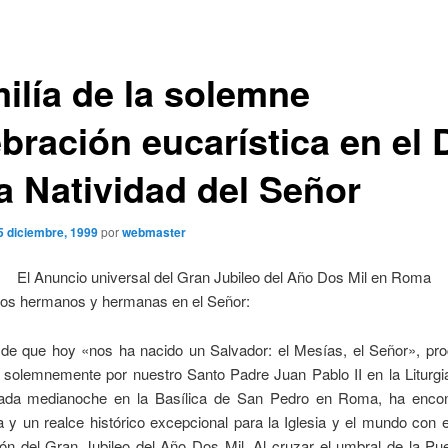
ilía de la solemne
bración eucarística en el 
la Natividad del Señor
5 diciembre, 1999
por
webmaster
El Anuncio universal del Gran Jubileo del Año Dos Mil en Roma
dos hermanos y hermanas en el Señor:
a de que hoy «nos ha nacido un Salvador: el Mesías, el Señor», pr
 solemnemente por nuestro Santo Padre Juan Pablo II en la Liturgi
ada medianoche en la Basílica de San Pedro en Roma, ha enco
 y un realce histórico excepcional para la Iglesia y el mundo con el
ión del Gran Jubileo del Año Dos Mil.
Al cruzar el umbral de la Pu