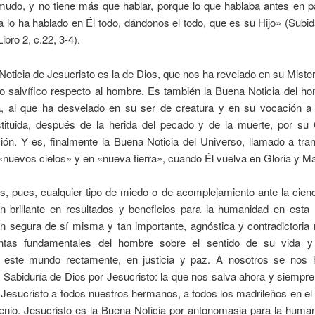
udo, y no tiene más que hablar, porque lo que hablaba antes en pa
a lo ha hablado en Él todo, dándonos el todo, que es su Hijo» (Subi
ibro 2, c.22, 3-4).
oticia de Jesucristo es la de Dios, que nos ha revelado en su Mister
o salvífico respecto al hombre. Es también la Buena Noticia del h
a, al que ha desvelado en su ser de creatura y en su vocación a l
estituida, después de la herida del pecado y de la muerte, por su
ión. Y es, finalmente la Buena Noticia del Universo, llamado a tra
«nuevos cielos» y en «nueva tierra», cuando Él vuelva en Gloria y Ma
, pues, cualquier tipo de miedo o de acomplejamiento ante la cienc
n brillante en resultados y beneficios para la humanidad en esta 
tan segura de sí misma y tan importante, agnóstica y contradictoria
untas fundamentales del hombre sobre el sentido de su vida 
r este mundo rectamente, en justicia y paz. A nosotros se nos
 Sabiduría de Dios por Jesucristo: la que nos salva ahora y siemp
Jesucristo a todos nuestros hermanos, a todos los madrileños en el
enio. Jesucristo es la Buena Noticia por antonomasia para la huma