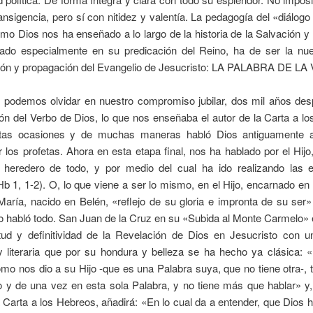
ransigencia, pero sí con nitidez y valentía. La pedagogía del «diálogo 
mo Dios nos ha enseñado a lo largo de la historia de la Salvación 
cado especialmente en su predicación del Reino, ha de ser la nue
ión y propagación del Evangelio de Jesucristo: LA PALABRA DE L
 podemos olvidar en nuestro compromiso jubilar, dos mil años des
n del Verbo de Dios, lo que nos enseñaba el autor de la Carta a l
ntas ocasiones y de muchas maneras habló Dios antiguamente 
 los profetas. Ahora en esta etapa final, nos ha hablado por el Hijo
heredero de todo, y por medio del cual ha ido realizando las 
 1, 1-2). O, lo que viene a ser lo mismo, en el Hijo, encarnado en
María, nacido en Belén, «reflejo de su gloria e impronta de su ser»
o habló todo. San Juan de la Cruz en su «Subida al Monte Carmelo»
itud y definitividad de la Revelación de Dios en Jesucristo con u
 y literaria que por su hondura y belleza se ha hecho ya clásica: 
mo nos dio a su Hijo -que es una Palabra suya, que no tiene otra-, 
o y de una vez en esta sola Palabra, y no tiene más que hablar» y,
a Carta a los Hebreos, añadirá: «En lo cual da a entender, que Dios