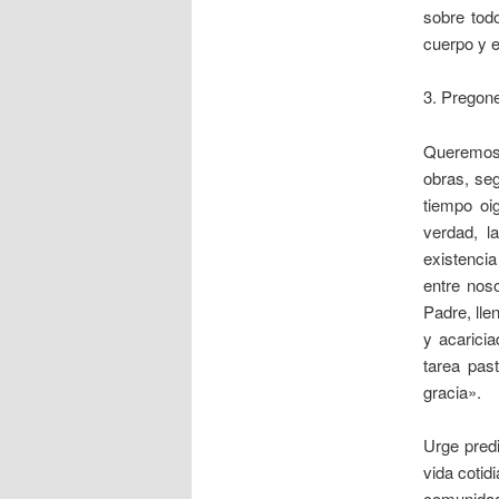
sobre tod
cuerpo y 
3. Pregone
Queremos 
obras, seg
tiempo oi
verdad, l
existencia
entre nos
Padre, lle
y acaricia
tarea pas
gracia».
Urge predi
vida cotid
comunidad 