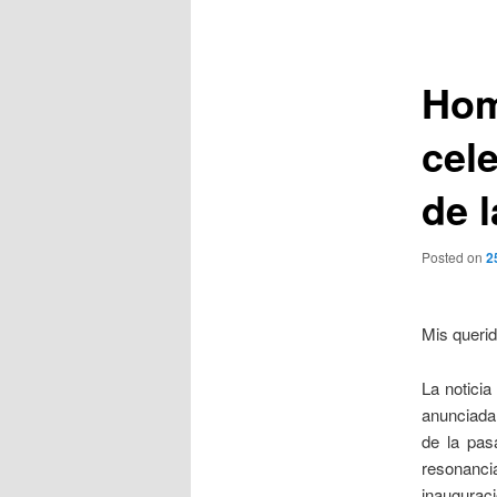
de
entradas
Hom
cele
de 
Posted on
2
Mis queri
La notici
anunciada
de la pas
resonancia
inaugurac