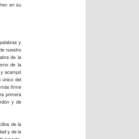
fren en su
palabras y
 de nuestro
abra de la
erno de la
ne y acampó
 único del
o más firme
tra primera
erdón y de
illos de la
dad y de la
itivamente,