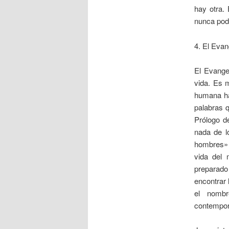
hay otra.
nunca podi
4. El Evan
El Evange
vida. Es m
humana has
palabras 
Prólogo d
nada de l
hombres» (
vida del
preparado
encontrar 
el nombr
contempor