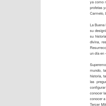
ya como m
profetas y
Carmelo, L
La Buena N
su designi
su histori
divina, r
Resurrecc
un día en 
Superemos
mundo, ta
historia, 
las preg
configura
conocer la
conocer a 
Tercer Mil