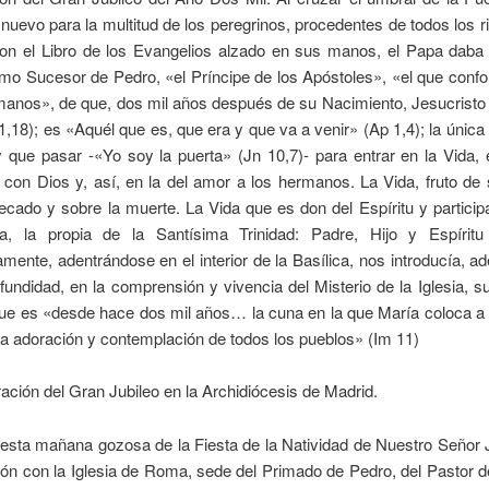
 nuevo para la multitud de los peregrinos, procedentes de todos los 
 con el Libro de los Evangelios alzado en sus manos, el Papa daba
mo Sucesor de Pedro, «el Príncipe de los Apóstoles», «el que confor
manos», de que, dos mil años después de su Nacimiento, Jesucristo 
1,18); es «Aquél que es, que era y que va a venir» (Ap 1,4); la única
 que pasar -«Yo soy la puerta» (Jn 10,7)- para entrar en la Vida, 
on Dios y, así, en la del amor a los hermanos. La Vida, fruto de 
ecado y sobre la muerte. La Vida que es don del Espíritu y particip
na, la propia de la Santísima Trinidad: Padre, Hijo y Espírit
mente, adentrándose en el interior de la Basílica, nos introducía, 
undidad, en la comprensión y vivencia del Misterio de la Iglesia, 
ue es «desde hace dos mil años… la cuna en la que María coloca a 
la adoración y contemplación de todos los pueblos» (Im 11)
ación del Gran Jubileo en la Archidiócesis de Madrid.
esta mañana gozosa de la Fiesta de la Natividad de Nuestro Señor 
n con la Iglesia de Roma, sede del Primado de Pedro, del Pastor de