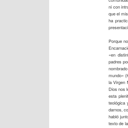
ni con int
que el mis
ha practi
presentac
Porque no
Encarnació
«en disti
padres por
nombrado 
mundo» (Hb
la Virgen 
Dios nos l
esta plen
teológica
darnos, co
habló junt
texto de l