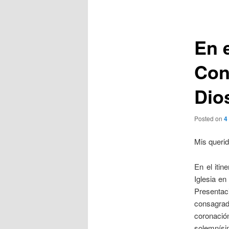
de
entradas
En e
Con
Dio
Posted on
4
Mis queri
En el iti
Iglesia en
Presentac
consagrad
coronació
solemnísim