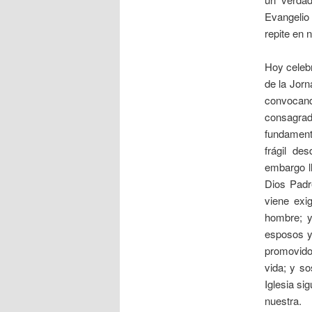
Evangelio
repite en
Hoy celebr
de la Jorn
convocan
consagrad
fundament
frágil de
embargo l
Dios Padr
viene exi
hombre; y
esposos y 
promovido
vida; y s
Iglesia si
nuestra.