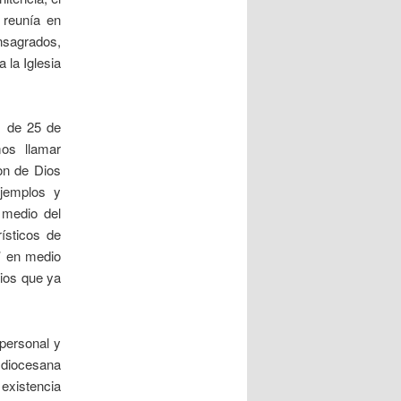
 reunía en
nsagrados,
 la Iglesia
» de 25 de
os llamar
don de Dios
ejemplos y
 medio del
ísticos de
d’ en medio
Dios que ya
 personal y
 diocesana
existencia