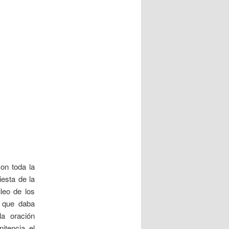
on toda la
iesta de la
leo de los
a que daba
la oración
nitencia,
el