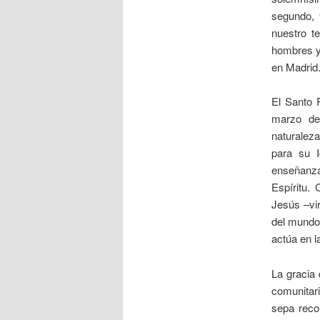
segundo, 
nuestro t
hombres y 
en Madrid
El Santo 
marzo de
naturaleza
para su I
enseñanza
Espíritu.
Jesús –vir
del mundo,
actúa en l
La gracia 
comunitar
sepa reco