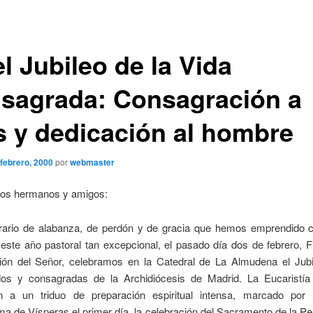
l Jubileo de la Vida
sagrada: Consagración a
s y dedicación al hombre
 febrero, 2000
por
webmaster
dos hermanos y amigos:
nerario de alabanza, de perdón y de gracia que hemos emprendido c
 este año pastoral tan excepcional, el pasado día dos de febrero, F
ión del Señor, celebramos en la Catedral de La Almudena el Jubi
os y consagradas de la Archidiócesis de Madrid. La Eucaristí
n a un triduo de preparación espiritual intensa, marcado por 
a de Vísperas el primer día, la celebración del Sacramento de la Pe