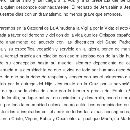
 a quien desconoce obstinadamente. El rechazo de Jerusalén a Jes
 nuestros días con un dramatismo, no menos grave que entonces.
aremos en la Catedral de La Almudena la Vigilia por la Vida: el acto
ada a favor del derecho y del don de la vida que los Obispos españ
do anualmente de acuerdo con las directrices del Santo Padre
a y su específica vocación y servicio en la Iglesia ponen de mani
al verdad práctica en relación con ese misterioso don de la vida h
sde su concepción hasta su muerte, siempre dependiente de ot
lamada a la eternidad: la de que la vida de todo ser humano nace d
e, de que se la debe de respetar y acoger con aquel primoroso cu
gido por la entrega del Hijo, Jesucristo en la Cruz por la salvaci
 de que se la debe de amar con la fuerza y gracia del Espíritu 
la familia, su lugar natural de nacimiento y desarrollo, han de ser 
s por toda la comunidad eclesial como auténticas comunidades de
ostenidos e inspirados por el amor de todas las almas consagradas,
guen a Cristo, Virgen, Pobre y Obediente, al igual que María, su Ma