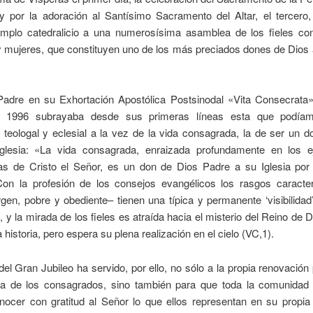
y por la adoración al Santísimo Sacramento del Altar, el tercero,
emplo catedralicio a una numerosísima asamblea de los fieles co
mujeres, que constituyen uno de los más preciados dones de Dios a
.
Padre en su Exhortación Apostólica Postsinodal «Vita Consecrata
 1996 subrayaba desde sus primeras líneas esta que podíam
 teologal y eclesial a la vez de la vida consagrada, la de ser un 
glesia: «La vida consagrada, enraizada profundamente en los 
s de Cristo el Señor, es un don de Dios Padre a su Iglesia por
 Con la profesión de los consejos evangélicos los rasgos caracter
gen, pobre y obediente– tienen una típica y permanente ‘visibilida
 y la mirada de los fieles es atraída hacia el misterio del Reino de 
a historia, pero espera su plena realización en el cielo (VC,1).
del Gran Jubileo ha servido, por ello, no sólo a la propia renovación
ia de los consagrados, sino también para que toda la comunidad
nocer con gratitud al Señor lo que ellos representan en su propia 