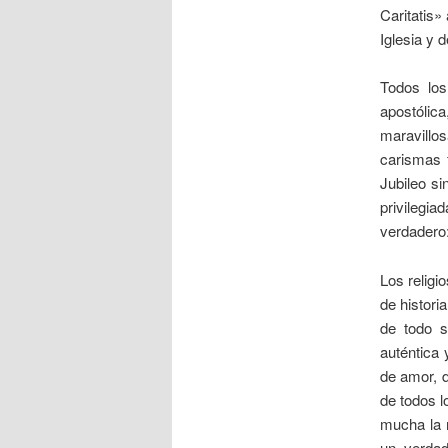
Caritatis»
Iglesia y 
Todos los
apostólic
maravillo
carismas 
Jubileo s
privilegia
verdadero:
Los religi
de histori
de todo s
auténtica
de amor, d
de todos l
mucha la r
un verdad