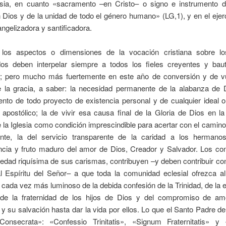
sia, en cuanto «sacramento –en Cristo– o signo e instrumento d
 Dios y de la unidad de todo el género humano» (LG,1), y en el ejer
ngelizadora y santificadora.
los aspectos o dimensiones de la vocación cristiana sobre l
os deben interpelar siempre a todos los fieles creyentes y bau
o; pero mucho más fuertemente en este año de conversión y de vu
e la gracia, a saber: la necesidad permanente de la alabanza de
ento de todo proyecto de existencia personal y de cualquier ideal
 apostólico; la de vivir esa causa final de la Gloria de Dios en 
e la Iglesia como condición imprescindible para acertar con el camino
ente, la del servicio transparente de la caridad a los herman
cia y fruto maduro del amor de Dios, Creador y Salvador. Los co
iedad riquísima de sus carismas, contribuyen –y deben contribuir co
 al Espíritu del Señor– a que toda la comunidad eclesial ofrezca a
 cada vez más luminoso de la debida confesión de la Trinidad, de la 
de la fraternidad de los hijos de Dios y del compromiso de am
 su salvación hasta dar la vida por ellos. Lo que el Santo Padre 
Consecrata»: «Confessio Trinitatis», «Signum Fraternitatis» y 