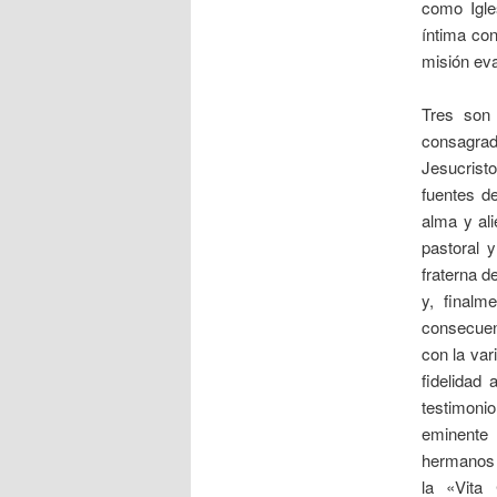
como Igle
íntima con
misión eva
Tres son 
consagrad
Jesucrist
fuentes d
alma y ali
pastoral y
fraterna d
y, finalm
consecuen
con la var
fidelidad
testimonio
eminente 
hermanos y
la «Vita 