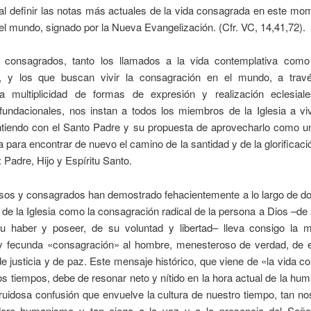
 al definir las notas más actuales de la vida consagrada en este mo
del mundo, signado por la Nueva Evangelización. (Cfr. VC, 14,41,72).
 consagrados, tanto los llamados a la vida contemplativa como
a, y los que buscan vivir la consagración en el mundo, a tra
sa multiplicidad de formas de expresión y realización eclesia
fundacionales, nos instan a todos los miembros de la Iglesia a viv
intiendo con el Santo Padre y su propuesta de aprovecharlo como u
da para encontrar de nuevo el camino de la santidad y de la glorificaci
 Padre, Hijo y Espíritu Santo.
osos y consagrados han demostrado fehacientemente a lo largo de d
a de la Iglesia como la consagración radical de la persona a Dios –de
u haber y poseer, de su voluntad y libertad– lleva consigo la m
 y fecunda «consagración» al hombre, menesteroso de verdad, de 
e justicia y de paz. Este mensaje histórico, que viene de «la vida 
os tiempos, debe de resonar neto y nítido en la hora actual de la hu
uidosa confusión que envuelve la cultura de nuestro tiempo, tan no
ero humanismo y tan ciega a la voz y a la presencia del Señ