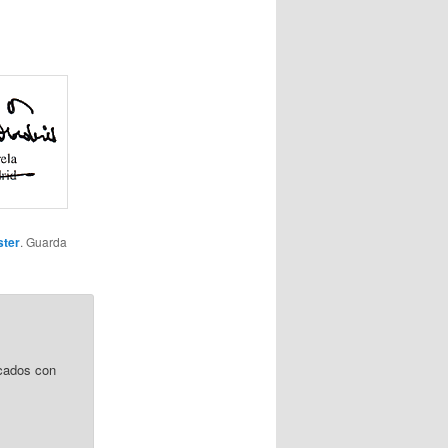
ter
. Guarda
cados con