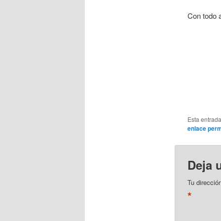
Con todo a
Esta entrad
enlace per
Deja 
Tu direcció
*