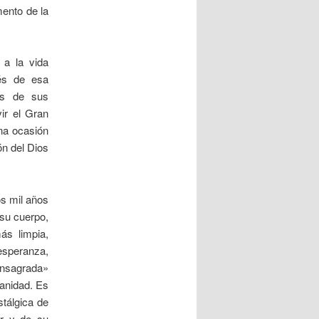
mento de la
 a la vida
vés de esa
les de sus
ir el Gran
na ocasión
ón del Dios
os mil años
 su cuerpo,
ás limpia,
esperanza,
consagrada»
manidad. Es
stálgica de
or y de su