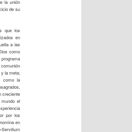
e la unión
cicio de su
os que los
tizados en
elta a las
 Dios como
 o programa
la comunión
 y la meta;
os como la
nsagrados,
n creciente
l mundo el
experiencia
or por los
denomina en
«Servitium