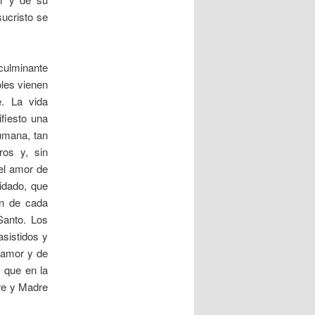
ucristo se
 culminante
oles vienen
. La vida
fiesto una
umana, tan
ros y, sin
el amor de
idado, que
ón de cada
Santo. Los
asistidos y
 amor y de
 que en la
dre y Madre