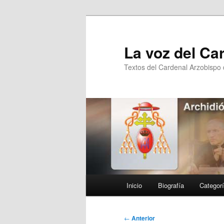
Ir
al
contenido
La voz del Ca
principal
Textos del Cardenal Arzobispo
Menú
Inicio
Biografía
Categor
principal
Navegación
←
Anterior