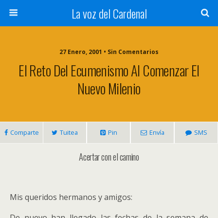
La voz del Cardenal
27 Enero, 2001 • Sin Comentarios
El Reto Del Ecumenismo Al Comenzar El
Nuevo Milenio
Comparte
Tuitea
Pin
Envía
SMS
Acertar con el camino
Mis queridos hermanos y amigos:
De nuevo han llegado las fechas de la semana de