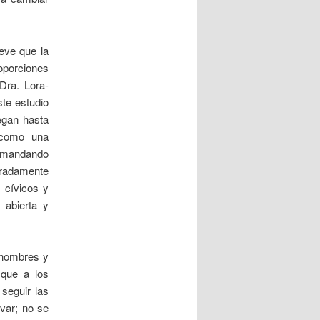
eve que la
roporciones
Dra. Lora-
ste estudio
egan hasta
 como una
demandando
eradamente
 cívicos y
 abierta y
 hombres y
 que a los
 seguir las
lvar; no se