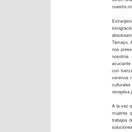
nuestra mi
Extranjer
inmigració
absolutam
Tamayo. Al
nos prese
nosotros
acuciante
con fuerz
venimos r
culturale
receptiva 
A la vez 
mujeres q
trabajos d
soluciones