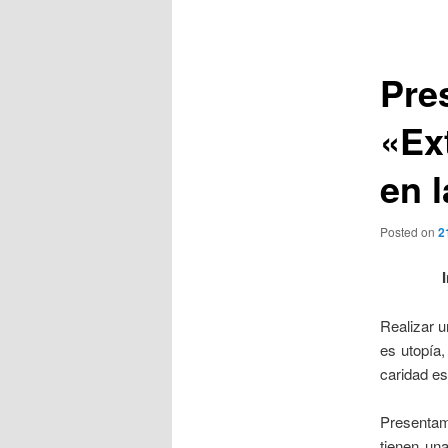
de
entradas
Pre
«Ex
en 
Posted on
2
Realizar u
es utopía,
caridad es
Presenta
tienen un