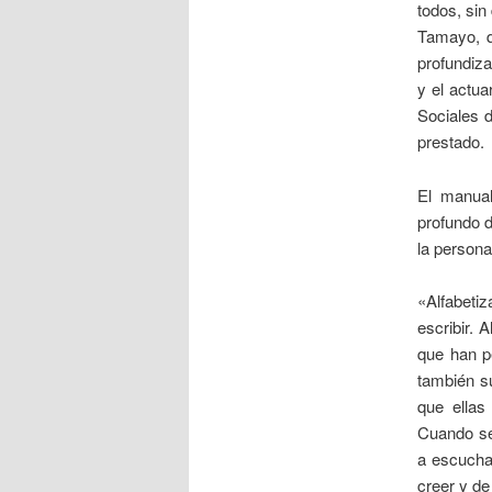
todos, sin
Tamayo, q
profundiza
y el actu
Sociales 
prestado.
El manual
profundo d
la persona
«Alfabeti
escribir. 
que han pe
también su
que ellas
Cuando se 
a escuchar
creer y de