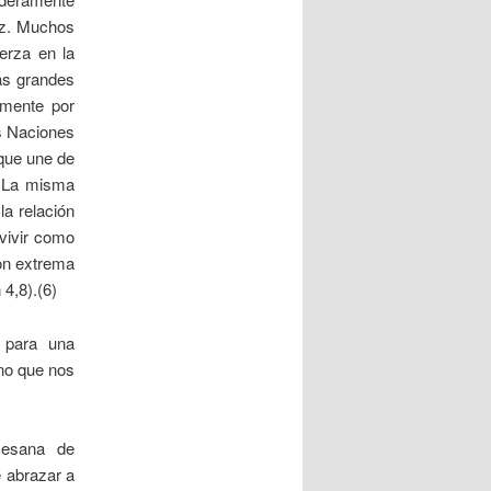
paz. Muchos
erza en la
las grandes
amente por
as Naciones
 que une de
. La misma
la relación
 vivir como
con extrema
4,8).(6)
 para una
ino que nos
cesana de
 abrazar a