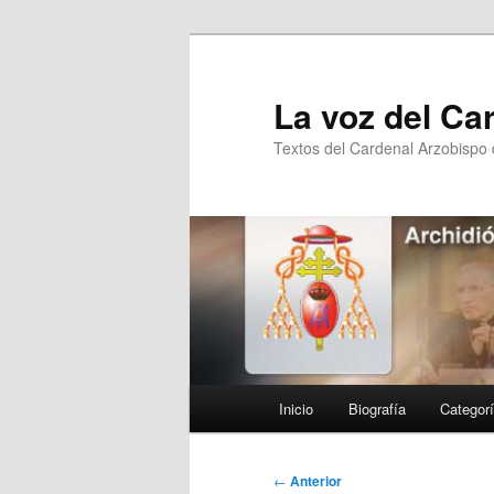
Ir
al
contenido
La voz del Ca
principal
Textos del Cardenal Arzobispo
Menú
Inicio
Biografía
Categor
principal
Navegación
←
Anterior