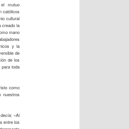
 el mutuo
n católicos
io cultural
a creado la
 como mano
abajadores
nicos y la
versible de
ción de los
s para toda
cristo como
n nuestros
 decía: «Al
s entre los
aderamente