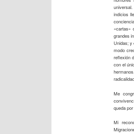
universal.
indicios 
conciencia
«cartas» 
grandes in
Unidas; y 
modo crec
reflexión 
con el úni
hermanos. 
radicalida
Me congr
convivenci
queda por 
Mi recon
Migracion