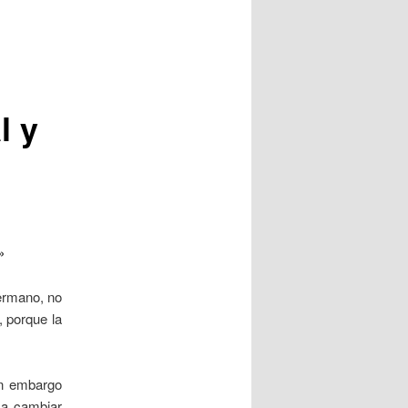
l y
»
hermano, no
, porque la
n embargo
 a cambiar