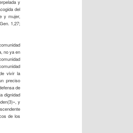
erpelada y
acogida del
e y mujer,
Gen. 1,27;
 comunidad
a, no ya en
 comunidad
 comunidad
e vivir la
un preciso
 defensa de
la dignidad
nden(3)», y
anscendente
cos de los