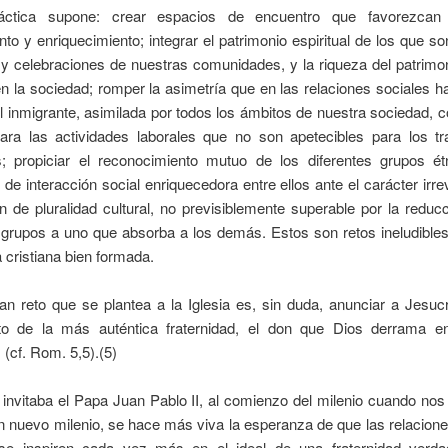
áctica supone: crear espacios de encuentro que favorezcan
to y enriquecimiento; integrar el patrimonio espiritual de los que so
 y celebraciones de nuestras comunidades, y la riqueza del patrimon
n la sociedad; romper la asimetría que en las relaciones sociales h
l inmigrante, asimilada por todos los ámbitos de nuestra sociedad,
ara las actividades laborales que no son apetecibles para los tr
s; propiciar el reconocimiento mutuo de los diferentes grupos ét
d de interacción social enriquecedora entre ellos ante el carácter irre
ón de pluralidad cultural, no previsiblemente superable por la reduc
 grupos a uno que absorba a los demás. Estos son retos ineludible
 cristiana bien formada.
an reto que se plantea a la Iglesia es, sin duda, anunciar a Jesu
o de la más auténtica fraternidad, el don que Dios derrama e
(cf. Rom. 5,5).(5)
 invitaba el Papa Juan Pablo II, al comienzo del milenio cuando nos
un nuevo milenio, se hace más viva la esperanza de que las relacione
e inspiren cada vez más en el ideal de una fraternidad verd