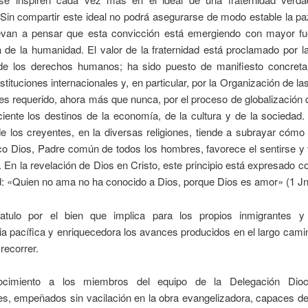
 Sin compartir este ideal no podrá asegurarse de modo estable la 
llevan a pensar que esta convicción está emergiendo con mayor fu
 de la humanidad. El valor de la fraternidad está proclamado por 
de los derechos humanos; ha sido puesto de manifiesto concret
stituciones internacionales y, en particular, por la Organización de l
es requerido, ahora más que nunca, por el proceso de globalización
iente los destinos de la economía, de la cultura y de la sociedad
de los creyentes, en la diversas religiones, tiende a subrayar cómo 
co Dios, Padre común de todos los hombres, favorece el sentirse y
En la revelación de Dios en Cristo, este principio está expresado 
d: «Quien no ama no ha conocido a Dios, porque Dios es amor» (1 Jn 
atulo por el bien que implica para los propios inmigrantes y
a pacífica y enriquecedora los avances producidos en el largo cam
recorrer.
ocimiento a los miembros del equipo de la Delegación Dio
es, empeñados sin vacilación en la obra evangelizadora, capaces de