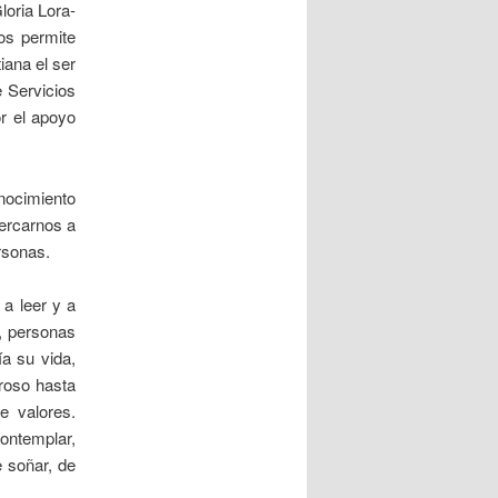
loria Lora-
os permite
iana el ser
 Servicios
r el apoyo
nocimiento
cercarnos a
rsonas.
a leer y a
s, personas
ía su vida,
groso hasta
e valores.
contemplar,
e soñar, de