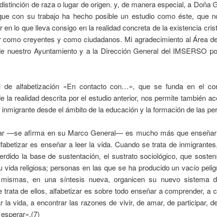
 distinción de raza o lugar de origen. y, de manera especial, a Doña G
ue con su trabajo ha hecho posible un estudio como éste, que n
r en lo que lleva consigo en la realidad concreta de la existencia crist
ar como creyentes y como ciudadanos. Mi agradecimiento al Área de
de nuestro Ayuntamiento y a la Dirección General del IMSERSO po
 de alfabetización «En contacto con…», que se funda en el co
e la realidad descrita por el estudio anterior, nos permite también a
 inmigrante desde el ámbito de la educación y la formación de las pe
zar —se afirma en su Marco General— es mucho más que enseñar 
Alfabetizar es enseñar a leer la vida. Cuando se trata de inmigrante
rdido la base de sustentación, el sustrato sociológico, que sosten
 vida religiosa; personas en las que se ha producido un vacío peli
 mismas, en una síntesis nueva, organicen su nuevo sistema d
trata de ellos, alfabetizar es sobre todo enseñar a comprender, a 
 la vida, a encontrar las razones de vivir, de amar, de participar, d
 esperar».(7)