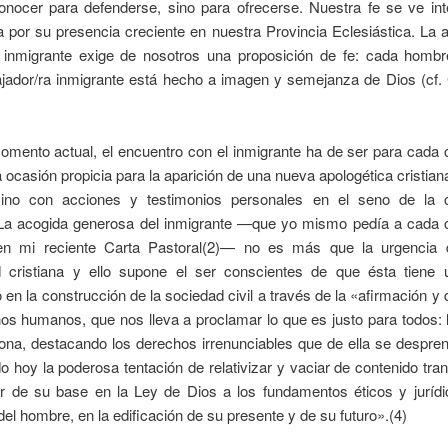
conocer para defenderse, sino para ofrecerse. Nuestra fe se ve int
por su presencia creciente en nuestra Provincia Eclesiástica. La 
r inmigrante exige de nosotros una proposición de fe: cada hombr
ajador/ra inmigrante está hecho a imagen y semejanza de Dios (cf. 
omento actual, el encuentro con el inmigrante ha de ser para cada
la ocasión propicia para la aparición de una nueva apologética cristian
sino con acciones y testimonios personales en el seno de la
. La acogida generosa del inmigrante —que yo mismo pedía a cada
 en mi reciente Carta Pastoral(2)— no es más que la urgencia d
ad cristiana y ello supone el ser conscientes de que ésta tiene 
o en la construcción de la sociedad civil a través de la «afirmación y
os humanos, que nos lleva a proclamar lo que es justo para todos: 
ona, destacando los derechos irrenunciables que de ella se despre
 hoy la poderosa tentación de relativizar y vaciar de contenido tr
ar de su base en la Ley de Dios a los fundamentos éticos y jurídi
el hombre, en la edificación de su presente y de su futuro».(4)