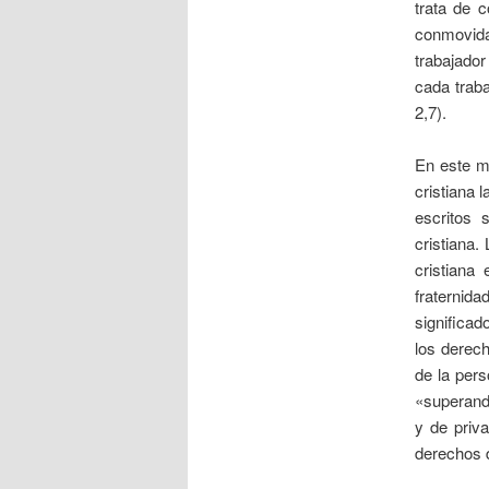
trata de 
conmovida 
trabajado
cada trab
2,7).
En este m
cristiana 
escritos 
cristiana
cristiana
fraternid
significad
los derech
de la pers
«superando
y de priv
derechos d