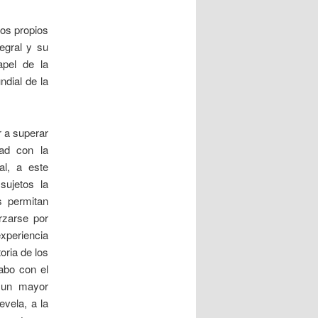
los propios
tegral y su
apel de la
dial de la
r a superar
dad con la
al, a este
sujetos la
s permitan
rzarse por
experiencia
oria de los
abo con el
a un mayor
evela, a la