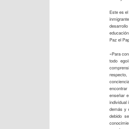
Este es el
inmigrante
desarroll
educación
Paz el Pap
«Para cons
todo egoí
comprensi
respecto,
concienci
encontrar
enseñar el
individual
demás y d
debido se
conocimien