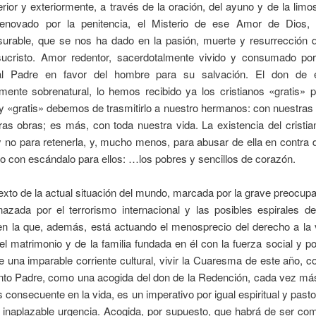
erior y exteriormente, a través de la oración, del ayuno y de la limo
enovado por la penitencia, el Misterio de ese Amor de Dios, 
urable, que se nos ha dado en la pasión, muerte y resurrección 
ucristo. Amor redentor, sacerdotalmente vivido y consumado por
 al Padre en favor del hombre para su salvación. El don de 
mente sobrenatural, lo hemos recibido ya los cristianos «gratis» p
 «gratis» debemos de trasmitirlo a nuestro hermanos: con nuestras
as obras; es más, con toda nuestra vida. La existencia del cristi
 no para retenerla, y, mucho menos, para abusar de ella en contra
 con escándalo para ellos: …los pobres y sencillos de corazón.
exto de la actual situación del mundo, marcada por la grave preocupa
azada por el terrorismo internacional y las posibles espirales de 
en la que, además, está actuando el menosprecio del derecho a la 
el matrimonio y de la familia fundada en él con la fuerza social y pol
 una imparable corriente cultural, vivir la Cuaresma de este año, 
anto Padre, como una acogida del don de la Redención, cada vez más
s consecuente en la vida, es un imperativo por igual espiritual y pasto
 inaplazable urgencia. Acogida, por supuesto, que habrá de ser co