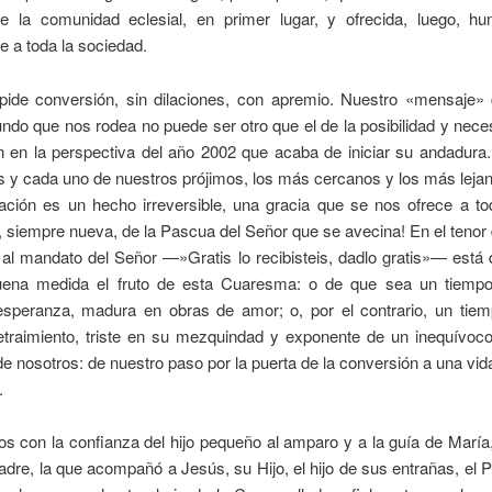
e la comunidad eclesial, en primer lugar, y ofrecida, luego, hu
e a toda la sociedad.
pide conversión, sin dilaciones, con apremio. Nuestro «mensaje»
ndo que nos rodea no puede ser otro que el de la posibilidad y nece
n en la perspectiva del año 2002 que acaba de iniciar su andadur
s y cada uno de nuestros prójimos, los más cercanos y los más lejan
vación es un hecho irreversible, una gracia que se nos ofrece a to
, siempre nueva, de la Pascua del Señor que se avecina! En el tenor
al mandato del Señor —»Gratis lo recibisteis, dadlo gratis»— está
ena medida el fruto de esta Cuaresma: o de que sea un tiemp
esperanza, madura en obras de amor; o, por el contrario, un tiem
etraimiento, triste en su mezquindad y exponente de un inequívoc
 nosotros: de nuestro paso por la puerta de la conversión a una vid
.
s con la confianza del hijo pequeño al amparo y a la guía de María,
dre, la que acompañó a Jesús, su Hijo, el hijo de sus entrañas, el 