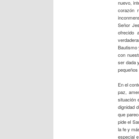
nuevo, int
corazón r
inconmens
Señor Jes
ofrecido
verdadera
Bautismo y
con nuestr
ser dada y
pequeños o
En el cont
paz, amen
situación 
dignidad d
que parece
pide el S
la fe y má
especial e