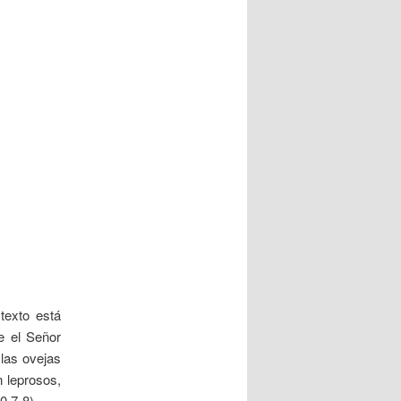
texto está
e el Señor
 las ovejas
n leprosos,
0,7-8).