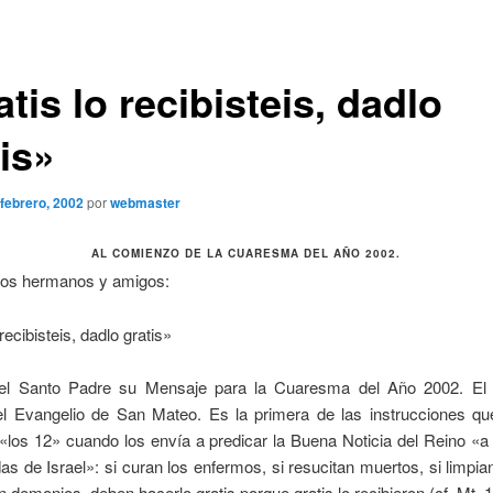
tis lo recibisteis, dadlo
is»
 febrero, 2002
por
webmaster
AL COMIENZO DE LA CUARESMA DEL AÑO 2002.
dos hermanos y amigos:
recibisteis, dadlo gratis»
a el Santo Padre su Mensaje para la Cuaresma del Año 2002. El 
l Evangelio de San Mateo. Es la primera de las instrucciones qu
«los 12» cuando los envía a predicar la Buena Noticia del Reino «a
as de Israel»: si curan los enfermos, si resucitan muertos, si limpia
n demonios, deben hacerlo gratis porque gratis lo recibieron (cf. Mt. 1