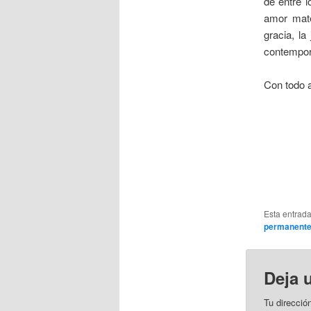
de entre l
amor mate
gracia, la
contempor
Con todo a
Esta entrad
permanent
Deja 
Tu direcció