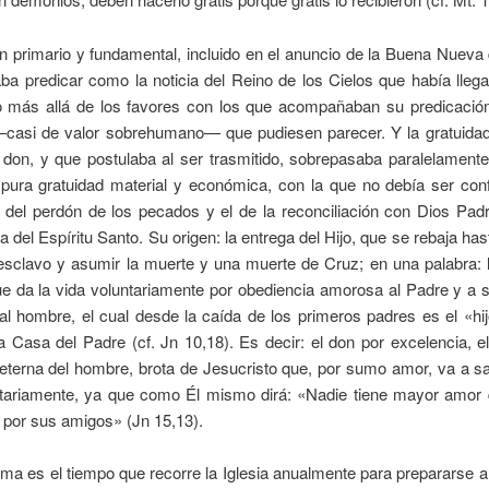
n primario y fundamental, incluido en el anuncio de la Buena Nuev
a predicar como la noticia del Reino de los Cielos que había lleg
 más allá de los favores con los que acompañaban su predicació
—casi de valor sobrehumano— que pudiesen parecer. Y la gratuidad
 don, y que postulaba al ser trasmitido, sobrepasaba paralelament
la pura gratuidad material y económica, con la que no debía ser con
 del perdón de los pecados y el de la reconciliación con Dios Padr
 del Espíritu Santo. Su origen: la entrega del Hijo, que se rebaja has
esclavo y asumir la muerte y una muerte de Cruz; en una palabra: l
ue da la vida voluntariamente por obediencia amorosa al Padre y a 
al hombre, el cual desde la caída de los primeros padres es el «hi
a Casa del Padre (cf. Jn 10,18). Es decir: el don por excelencia, e
eterna del hombre, brota de Jesucristo que, por sumo amor, va a sa
ntariamente, ya que como Él mismo dirá: «Nadie tiene mayor amor 
 por sus amigos» (Jn 15,13).
a es el tiempo que recorre la Iglesia anualmente para prepararse 