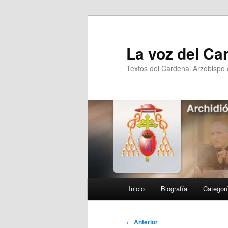
Ir
al
contenido
La voz del Ca
principal
Textos del Cardenal Arzobispo
Menú
Inicio
Biografía
Categor
principal
Navegación
←
Anterior