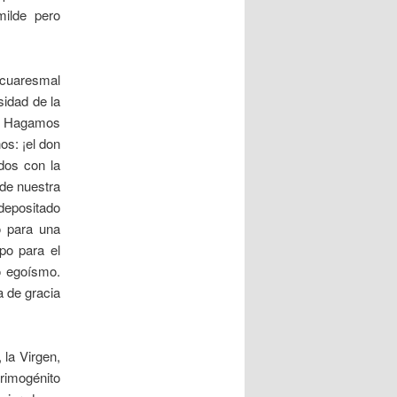
milde pero
 cuaresmal
sidad de la
a. Hagamos
os: ¡el don
dos con la
 de nuestra
 depositado
o para una
po para el
o egoísmo.
a de gracia
 la Virgen,
Primogénito