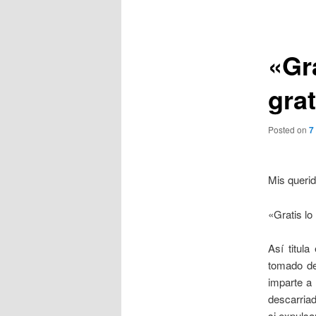
de
entradas
«Gra
grat
Posted on
7
Mis queri
«Gratis lo 
Así titul
tomado de
imparte a 
descarriad
si expulsa