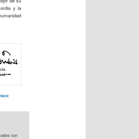
mejor de su
ordia y la
a humanidad
nlace
cados con