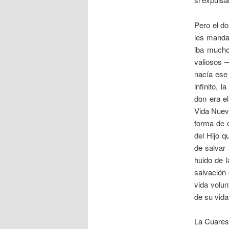
Pero el do
les mandab
iba mucho
valiosos 
nacía ese
infinito, 
don era el
Vida Nueva
forma de 
del Hijo q
de salvar 
huido de l
salvación 
vida volu
de su vida
La Cuaresm