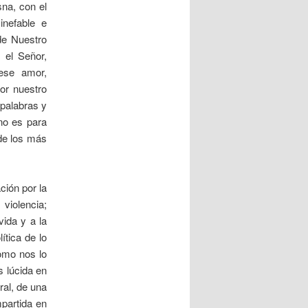
sna, con el
inefable e
de Nuestro
 el Señor,
ese amor,
or nuestro
 palabras y
ano es para
 de los más
ción por la
violencia;
vida y a la
ítica de lo
como nos lo
 lúcida en
ral, de una
mpartida en