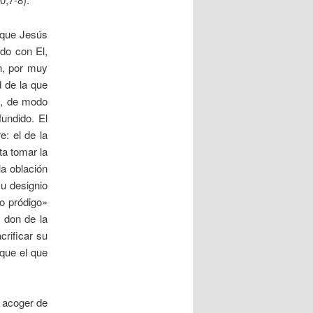
a que Jesús
ado con El,
n, por muy
 de la que
e, de modo
fundido. El
e: el de la
ta tomar la
a oblación
su designio
jo pródigo»
l don de la
crificar su
que el que
a acoger de