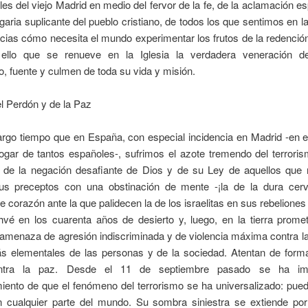
lles del viejo Madrid en medio del fervor de la fe, de la aclamación 
egaria suplicante del pueblo cristiano, de todos los que sentimos en l
cias cómo necesita el mundo experimentar los frutos de la redenció
ello que se renueve en la Iglesia la verdadera veneración de
o, fuente y culmen de toda su vida y misión.
el Perdón y de la Paz
argo tiempo que en España, con especial incidencia en Madrid -en e
ogar de tantos españoles-, sufrimos el azote tremendo del terrori
y de la negación desafiante de Dios y de su Ley de aquellos que 
us preceptos con una obstinación de mente -¡la de la dura cerv
e corazón ante la que palidecen la de los israelitas en sus rebeliones
hvé en los cuarenta años de desierto y, luego, en la tierra promet
 amenaza de agresión indiscriminada y de violencia máxima contra la
s elementales de las personas y de la sociedad. Atentan de forma
ontra la paz. Desde el 11 de septiembre pasado se ha im
iento de que el fenómeno del terrorismo se ha universalizado: pued
n cualquier parte del mundo. Su sombra siniestra se extiende por