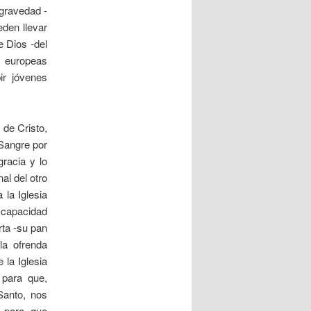
 gravedad -
den llevar
e Dios -del
s europeas
ir jóvenes
 de Cristo,
Sangre por
gracia y lo
al del otro
la Iglesia
l capacidad
rta -su pan
la ofrenda
 la Iglesia
 para que,
Santo, nos
e para que