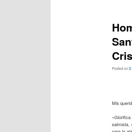
de
entradas
Hom
San
Cri
Posted on
2
Mis queri
«Glorific
salmista,
para la a