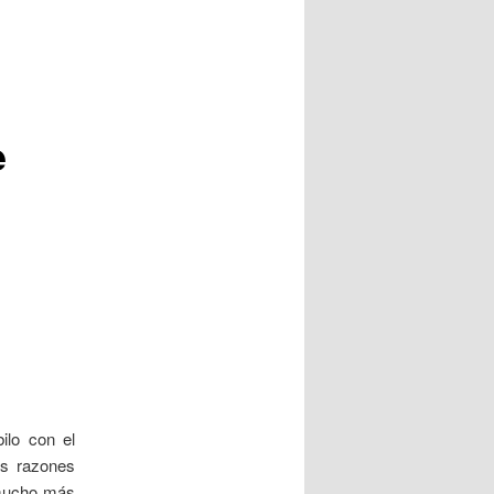
e
ilo con el
as razones
 mucho más