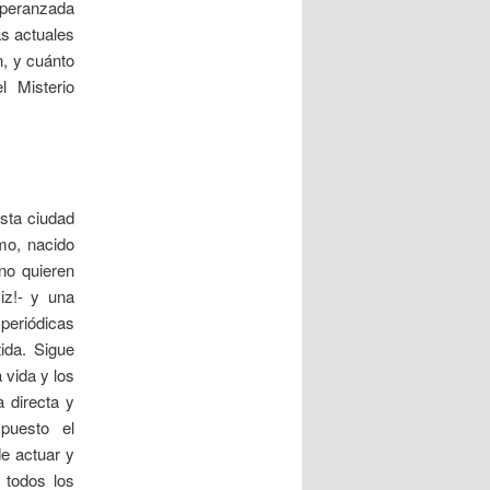
esperanzada
as actuales
n, y cuánto
l Misterio
sta ciudad
smo, nacido
no quieren
iz!- y una
 periódicas
ida. Sigue
 vida y los
 directa y
puesto el
e actuar y
 todos los