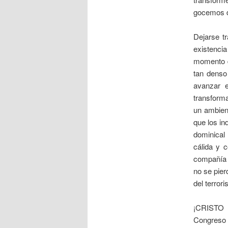
gocemos de
Dejarse t
existencia
momento de
tan denso
avanzar e
transform
un ambient
que los in
dominical
cálida y 
compañía 
no se pier
del terro
¡CRISTO
Congreso 