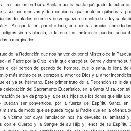
s. La situación en Tierra Santa muestra hasta qué grado de extrema
es asesinas masivas y de reacciones igualmente aniquiladoras- pue
ientos desatados de odio y de venganza en contra de la ley santa d
ás»-. Sin que falten, por otro lado, en nuestras propias sociedade
 peligrosísima violencia, a la que tan fácilmente pueden sucumb
ados o marginados.
fruto de la Redención que nos ha venido por el Misterio de la Pascua
so» al Padre por la Cruz, en la que entregó su Carne y derramó su 
es el del perdón del pecado del hombre, que lo sana, lo llena de 
en lo más íntimo de su corazón al amor de Dios y al amor incondicion
ue es ya su hermano. Este primer fruto de la Redención se le da a 
a celebración del Sacramento Eucarístico, en la Santa Misa, con ta
rmación de la vida propia y la de sus hijos que los dones que ella apo
- puedan ser convertidos, por la fuerza del Espíritu Santo, en 
a misma, de modo que se pueda rogar al Padre que en la ofrenda de
 la víctima por cuya inmolación nos ha devuelto su amistad y
dos con el Cuerpo y la Sangre de su Hijo y llenos de su Espíritu 
e a todos los que participamos de ella en ofrenda permanent