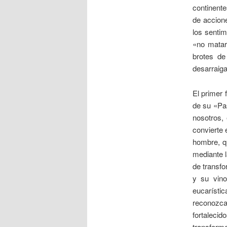
continente
de accion
los sentim
«no matar
brotes de
desarraig
El primer 
de su «Pa
nosotros, 
convierte 
hombre, q
mediante l
de transfo
y su vino
eucarístic
reconozca
fortaleci
transform