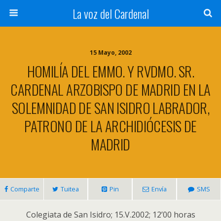
La voz del Cardenal
15 Mayo, 2002
HOMILÍA DEL EMMO. Y RVDMO. SR.
CARDENAL ARZOBISPO DE MADRID EN LA
SOLEMNIDAD DE SAN ISIDRO LABRADOR,
PATRONO DE LA ARCHIDIÓCESIS DE
MADRID
Comparte
Tuitea
Pin
Envía
SMS
Colegiata de San Isidro; 15.V.2002; 12’00 horas