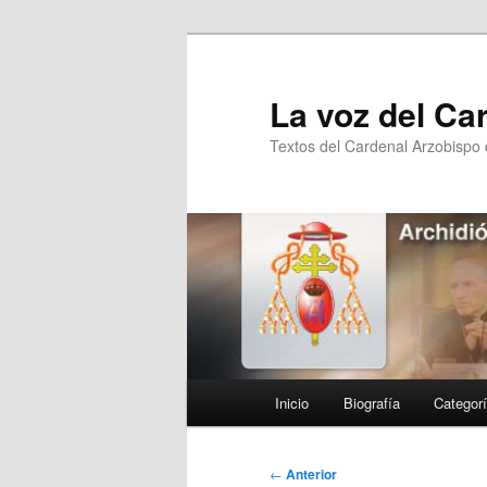
Ir
al
contenido
La voz del Ca
principal
Textos del Cardenal Arzobispo
Menú
Inicio
Biografía
Categor
principal
Navegación
←
Anterior