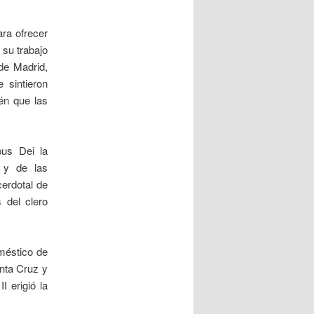
ara ofrecer
 su trabajo
de Madrid,
 sintieron
ién que las
pus Dei la
s y de las
cerdotal de
 del clero
méstico de
nta Cruz y
I erigió la