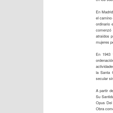
En Madrid 
el camino 
ordinario
comenzó e
atraídos p
mujeres p
En 1943 v
ordenació
actividade
la Santa 
secular si
A partir 
Su Santid
Opus Dei c
Obra como