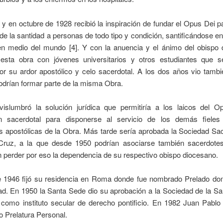
y en octubre de 1928 recibió la inspiración de fundar el Opus Dei p
de la santidad a personas de todo tipo y condición, santificándose en
 en medio del mundo [4]. Y con la anuencia y el ánimo del obispo 
sta obra con jóvenes universitarios y otros estudiantes que se
or su ardor apostólico y celo sacerdotal. A los dos años vio tamb
odrían formar parte de la misma Obra.
islumbró la solución jurídica que permitiría a los laicos del O
n sacerdotal para disponerse al servicio de los demás fiele
s apostólicas de la Obra. Más tarde sería aprobada la Sociedad Sa
Cruz, a la que desde 1950 podrían asociarse también sacerdotes
n perder por eso la dependencia de su respectivo obispo diocesano.
de 1946 fijó su residencia en Roma donde fue nombrado Prelado do
ad. En 1950 la Santa Sede dio su aprobación a la Sociedad de la Sa
omo instituto secular de derecho pontificio. En 1982 Juan Pablo I
 Prelatura Personal.