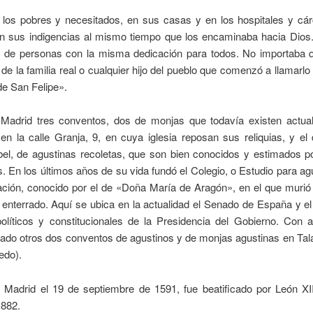
a los pobres y necesitados, en sus casas y en los hospitales y cár
en sus indigencias al mismo tiempo que los encaminaba hacia Dios.
e de personas con la misma dedicación para todos. No importaba 
e la familia real o cualquier hijo del pueblo que comenzó a llamarlo
de San Felipe».
Madrid tres conventos, dos de monjas que todavía existen actua
en la calle Granja, 9, en cuya iglesia reposan sus reliquias, y el 
bel, de agustinas recoletas, que son bien conocidos y estimados 
. En los últimos años de su vida fundó el Colegio, o Estudio para ag
ación, conocido por el de «Doña María de Aragón», en el que murió
e enterrado. Aquí se ubica en la actualidad el Senado de España y e
olíticos y constitucionales de la Presidencia del Gobierno. Con a
ado otros dos conventos de agustinos y de monjas agustinas en Tal
edo).
 Madrid el 19 de septiembre de 1591, fue beatificado por León XII
1882.