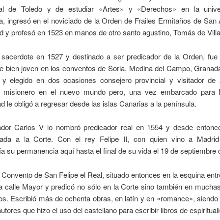
ral de Toledo y de estudiar «Artes» y «Derechos» en la unive
, ingresó en el noviciado de la Orden de Frailes Ermitaños de San 
d y profesó en 1523 en manos de otro santo agustino, Tomás de Vill
sacerdote en 1527 y destinado a ser predicador de la Orden, fue
e bien joven en los conventos de Soria, Medina del Campo, Granada
d, y elegido en dos ocasiones consejero provincial y visitador de 
r misionero en el nuevo mundo pero, una vez embarcado para M
 le obligó a regresar desde las islas Canarias a la península.
dor Carlos V lo nombró predicador real en 1554 y desde entonc
gada a la Corte. Con el rey Felipe II, con quien vino a Madri
ría su permanencia aquí hasta el final de su vida el 19 de septiembre
l Convento de San Felipe el Real, situado entonces en la esquina entr
la calle Mayor y predicó no sólo en la Corte sino también en muchas
s. Escribió más de ochenta obras, en latín y en «romance», siendo
utores que hizo el uso del castellano para escribir libros de espiritual