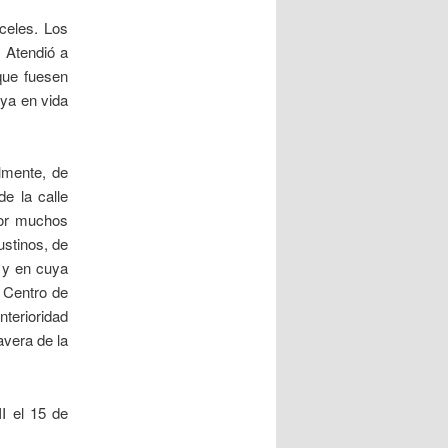
celes. Los
 Atendió a
que fuesen
 ya en vida
lmente, de
de la calle
por muchos
ustinos, de
 y en cuya
l Centro de
nterioridad
avera de la
I el 15 de