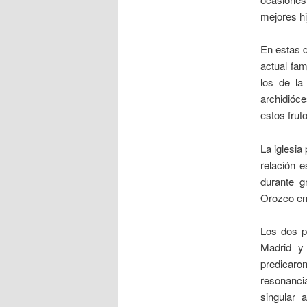
mejores hij
En estas d
actual fam
los de la
archidióc
estos frut
La iglesia
relación 
durante g
Orozco en 
Los dos p
Madrid y 
predicaro
resonanci
singular 