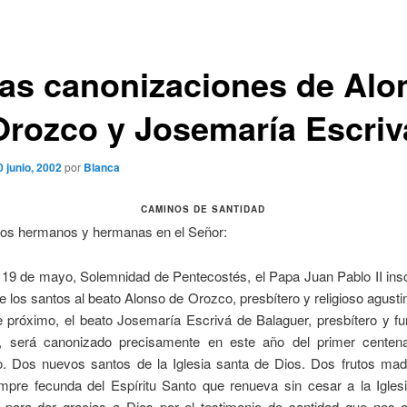
las canonizaciones de Alo
Orozco y Josemaría Escriv
0 junio, 2002
por
Blanca
CAMINOS DE SANTIDAD
dos hermanos y hermanas en el Señor:
19 de mayo, Solemnidad de Pentecostés, el Papa Juan Pablo II insc
e los santos al beato Alonso de Orozco, presbítero y religioso agustin
e próximo, el beato Josemaría Escrivá de Balaguer, presbítero y fu
 será canonizado precisamente en este año del primer centen
o.
Dos nuevos santos de la Iglesia santa de Dios. Dos frutos mad
empre fecunda del Espíritu Santo que renueva sin cesar a la Iglesi
 para dar gracias a Dios por el testimonio de santidad que nos o