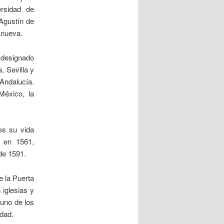
rsidad de
Agustín de
anueva.
 designado
, Sevilla y
Andalucía.
éxico, la
es su vida
d en 1561,
 de 1591.
e la Puerta
 iglesias y
 uno de los
idad.