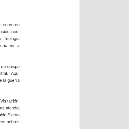
e enero de
esiásticos,
e Teología
echo en la
 su obispo
tral. Aquí
e la guerra
Visitación,
ras atendía
able Siervo
ros pobres