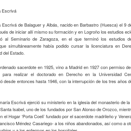
 Escrivá
 Escrivá de Balaguer y Albás, nacido en Barbastro (Huesca) el 9 d
ués de iniciar allí mismo su formación y en Logroño los estudios ecl
dó al Seminario de Zaragoza, en el que terminó los estudios d
que simultáneamente había podido cursar la licenciatura en Der
d del Estado.
rdenado sacerdote en 1925, vino a Madrid en 1927 con permiso de
 para realizar el doctorado en Derecho en la Universidad Cen
 desde entonces hasta 1946, con la interrupción de los tres años d
ría Escrivá ejerció su ministerio en la iglesia del monasterio de la 
e Santa Isabel, uno de los fundados por San Alonso de Orozco, mient
n el Hogar ‘Porta Coeli’ fundado por el sacerdote madrileño y Vener
rancisco Méndez Casariego- a los niños abandonados, así como a ot
urbios y a los enfermos en los hospitales.