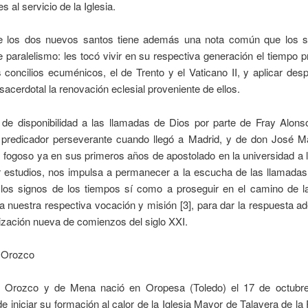
es al servicio de la Iglesia.
e los dos nuevos santos tiene además una nota común que los s
e paralelismo: les tocó vivir en su respectiva generación el tiempo p
concilios ecuménicos, el de Trento y el Vaticano II, y aplicar de
 sacerdotal la renovación eclesial proveniente de ellos.
 de disponibilidad a las llamadas de Dios por parte de Fray Alonso
predicador perseverante cuando llegó a Madrid, y de don José Ma
 fogoso ya en sus primeros años de apostolado en la universidad a 
r estudios, nos impulsa a permanecer a la escucha de las llamadas
 los signos de los tiempos sí como a proseguir en el camino de la
 nuestra respectiva vocación y misión [3], para dar la respuesta 
ización nueva de comienzos del siglo XXI.
 Orozco
 Orozco y de Mena nació en Oropesa (Toledo) el 17 de octubr
 iniciar su formación al calor de la Iglesia Mayor de Talavera de la