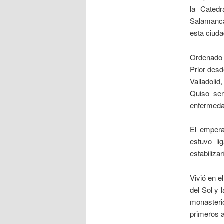
la Cated
Salamanca
esta ciuda
Ordenado 
Prior desd
Valladoli
Quiso se
enfermedad
El empera
estuvo li
estabiliza
Vivió en e
del Sol y 
monasterio
primeros a