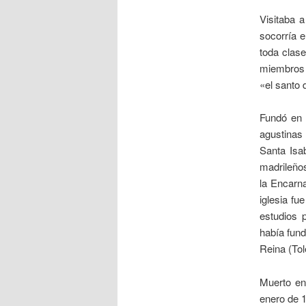
Visitaba 
socorría 
toda clas
miembros d
«el santo 
Fundó en 
agustinas 
Santa Isa
madrileños
la Encarn
iglesia fu
estudios p
había fund
Reina (Tol
Muerto en
enero de 