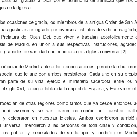
os de la Iglesia.
os ocasiones de gracia, los miembros de la antigua Orden de San A
ilia agustiniana integrada por diversos institutos de vida consagrad
 Prelatura del Opus Dei, que viven y trabajan apostólicamente 
esis de Madrid, en unión a sus respectivas instituciones, agrade
os granados de santidad que enriquecen a la Iglesia universal [2].
 particular de Madrid, ante estas canonizaciones, percibe también con 
especial que le une con ambos presbíteros. Cada uno en su propio
ran parte de su vida, ejerció el ministerio sacerdotal entre los m
el siglo XVI, recién establecida la capital de España, y Escrivá en el
rocedían de otras regiones como tantos que ya desde entonces a
aquí vivieron y se santificaron, caminaron por nuestras calle
n y celebraron en nuestras iglesias. Ambos escribieron también
a universal, atendieron a las personas de toda clase y condició
a los pobres y necesitados de su tiempo, y fundaron en Madrid