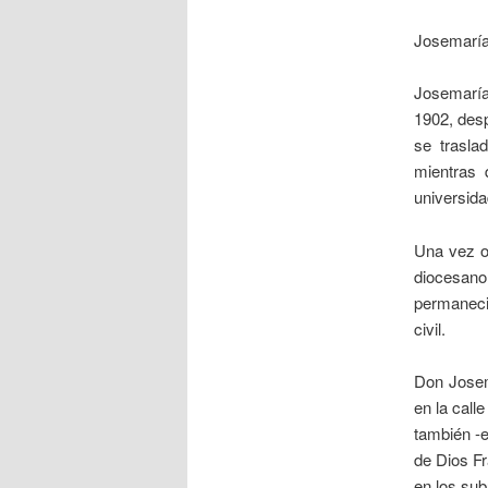
Josemaría
Josemaría
1902, desp
se trasla
mientras 
universida
Una vez o
diocesano
permaneció
civil.
Don Josema
en la call
también -e
de Dios F
en los sub