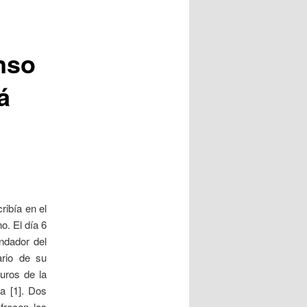
nso
á
ribía en el
o. El día 6
ndador del
ario de su
uros de la
a [1]. Dos
frecen los