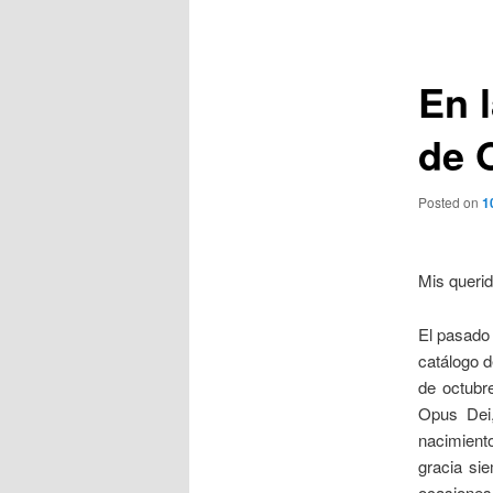
de
entradas
En 
de 
Posted on
1
Mis queri
El pasado 
catálogo d
de octubr
Opus Dei,
nacimient
gracia si
ocasiones