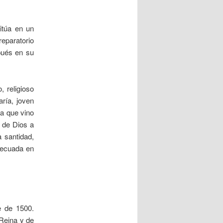
itúa en un
reparatorio
spués en su
, religioso
ría, joven
la que vino
 de Dios a
 santidad,
adecuada en
e de 1500.
 Reina y de