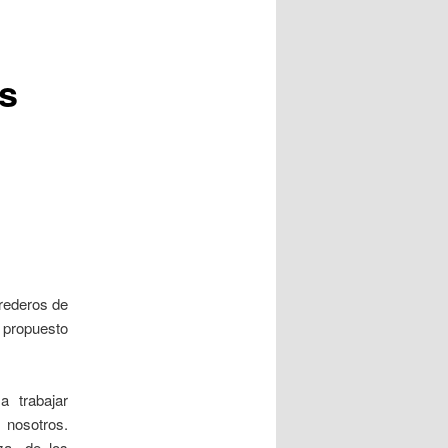
as
rederos de
o propuesto
a trabajar
 nosotros.
za, de los