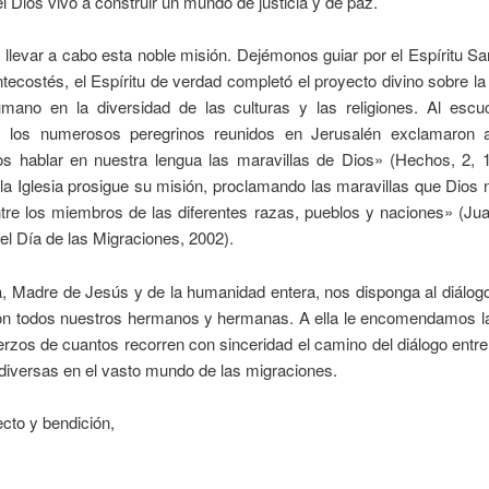
l Dios vivo a construir un mundo de justicia y de paz.
 llevar a cabo esta noble misión. Dejémonos guiar por el Espíritu Sa
tecostés, el Espíritu de verdad completó el proyecto divino sobre la
mano en la diversidad de las culturas y las religiones. Al escu
, los numerosos peregrinos reunidos en Jerusalén exclamaron 
s hablar en nuestra lengua las maravillas de Dios» (Hechos, 2, 
 la Iglesia prosigue su misión, proclamando las maravillas que Dios
ntre los miembros de las diferentes razas, pueblos y naciones» (Jua
l Día de las Migraciones, 2002).
, Madre de Jesús y de la humanidad entera, nos disponga al diálogo
con todos nuestros hermanos y hermanas. A ella le encomendamos la
erzos de cuantos recorren con sinceridad el camino del diálogo entre
 diversas en el vasto mundo de las migraciones.
cto y bendición,