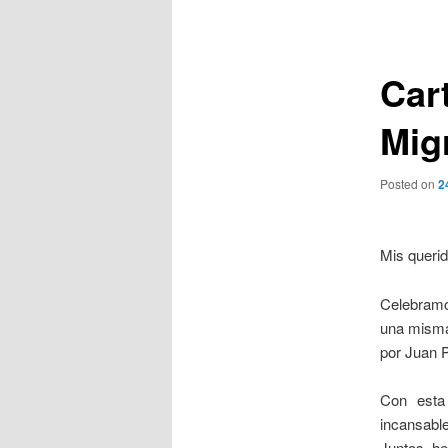
de
entradas
Car
Mig
Posted on
2
Mis queri
Celebramo
una misma 
por Juan P
Con esta 
incansabl
Juntos he