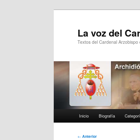
Ir
al
contenido
La voz del Ca
principal
Textos del Cardenal Arzobispo
Menú
Inicio
Biografía
Categor
principal
Navegación
←
Anterior