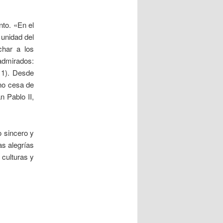
nto. «En el
 unidad del
char a los
admirados:
11). Desde
 no cesa de
n Pablo II,
 sincero y
s alegrías
 culturas y