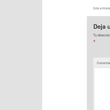
Esta entrad
Deja 
Tu direcció
*
Comentar