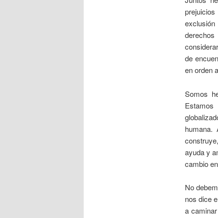
prejuicio
exclusión
derechos 
considera
de encuen
en orden a
Somos her
Estamos 
globaliza
humana. A
construye,
ayuda y am
cambio en 
No debemos
nos dice e
a caminar