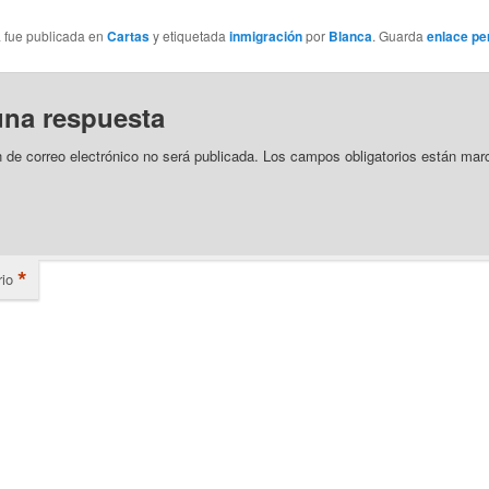
a fue publicada en
Cartas
y etiquetada
inmigración
por
Blanca
. Guarda
enlace p
una respuesta
n de correo electrónico no será publicada.
Los campos obligatorios están mar
*
io