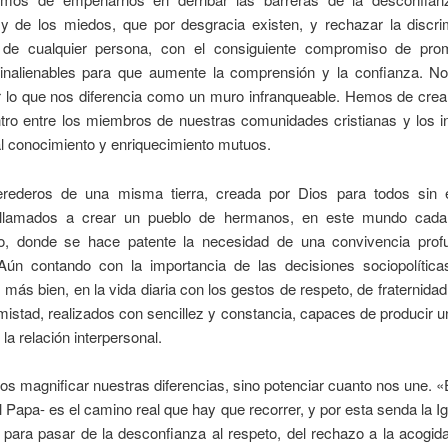
s y de los miedos, que por desgracia existen, y rechazar la discri
 de cualquier persona, con el consiguiente compromiso de pr
inalienables para que aumente la comprensión y la confianza. 
r lo que nos diferencia como un muro infranqueable. Hemos de crea
tro entre los miembros de nuestras comunidades cristianas y los i
l conocimiento y enriquecimiento mutuos.
ederos de una misma tierra, creada por Dios para todos sin 
llamados a crear un pueblo de hermanos, en este mundo cad
do, donde se hace patente la necesidad de una convivencia pro
ún contando con la importancia de las decisiones sociopolítica
 más bien, en la vida diaria con los gestos de respeto, de fraternida
istad, realizados con sencillez y constancia, capaces de producir u
la relación interpersonal.
 magnificar nuestras diferencias, sino potenciar cuanto nos une. «E
l Papa- es el camino real que hay que recorrer, y por esta senda la Igl
 para pasar de la desconfianza al respeto, del rechazo a la acogid