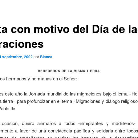
ta con motivo del Día de l
raciones
4 septiembre, 2002
por
Blanca
HEREDEROS DE LA MISMA TIERRA
dos hermanos y hermanas en el Señor:
s este año la Jornada mundial de las migraciones bajo el lema «He
tierra» para profundizar en el tema «Migraciones y diálogo religios
ablo II».
ocasión, quiero animaros a todos -inmigrantes y madrileños- 
emente a favor de una convivencia pacífica y solidaria entre todos
mos de empeñarnos en derribar las barreras de la desconfian