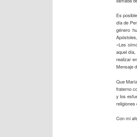
llamada de
Es posible
día de Pen
género hu
Apóstoles
«Les oímo
aquel día,
realizar e
Mensaje de
Que María
fraterno 
y los esfu
religiones
Con mi afe