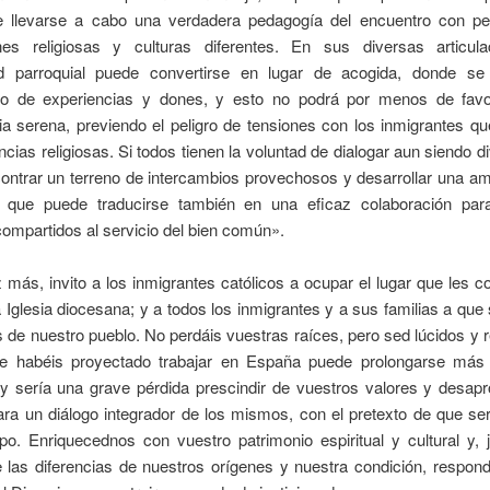
 llevarse a cabo una verdadera pedagogía del encuentro con p
nes religiosas y culturas diferentes. En sus diversas articula
 parroquial puede convertirse en lugar de acogida, donde se 
io de experiencias y dones, y esto no podrá por menos de fav
a serena, previendo el peligro de tensiones con los inmigrantes q
ncias religiosas. Si todos tienen la voluntad de dialogar aun siendo d
ntrar un terreno de intercambios provechosos y desarrollar una ami
, que puede traducirse también en una eficaz colaboración par
compartidos al servicio del bien común».
 más, invito a los inmigrantes católicos a ocupar el lugar que les 
 Iglesia diocesana; y a todos los inmigrantes y a sus familias a que
s de nuestro pueblo. No perdáis vuestras raíces, pero sed lúcidos y re
e habéis proyectado trabajar en España puede prolongarse más
 y sería una grave pérdida prescindir de vuestros valores y desapr
ra un diálogo integrador de los mismos, con el pretexto de que se
o. Enriquecednos con vuestro patrimonio espiritual y cultural y, 
 las diferencias de nuestros orígenes y nuestra condición, respon