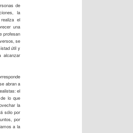
ersonas de
ciones, la
realiza el
orecer una
ue profesan
iversos, se
stad útil y
a alcanzar
corresponde
 se abran a
alistas: el
 de lo que
ovechar la
rá sólo por
juntos, por
damos a la