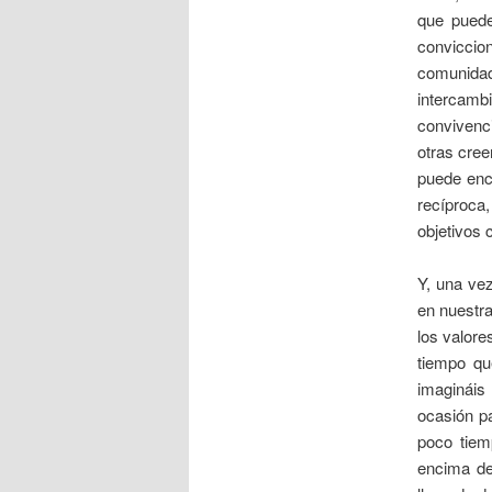
que puede
conviccio
comunidad
intercamb
convivenci
otras cree
puede enco
recíproca
objetivos 
Y, una vez
en nuestra
los valore
tiempo qu
imagináis
ocasión pa
poco tiemp
encima de