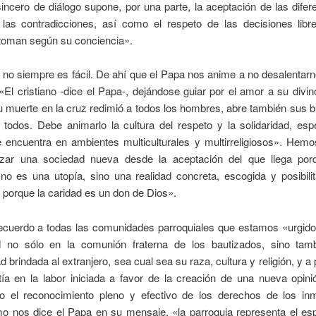
incero de diálogo supone, por una parte, la aceptación de las difer
las contradicciones, así como el respeto de las decisiones libr
toman según su conciencia».
no siempre es fácil. De ahí que el Papa nos anime a no desalentar
«El cristiano -dice el Papa-, dejándose guiar por el amor a su divi
 muerte en la cruz redimió a todos los hombres, abre también sus 
 todos. Debe animarlo la cultura del respeto y la solidaridad, esp
 encuentra en ambientes multiculturales y multirreligiosos». Hemo
izar una sociedad nueva desde la aceptación del que llega po
no es una utopía, sino una realidad concreta, escogida y posibilit
 porque la caridad es un don de Dios».
recuerdo a todas las comunidades parroquiales que estamos «urgidos
ad no sólo en la comunión fraterna de los bautizados, sino tam
ad brindada al extranjero, sea cual sea su raza, cultura y religión, y a
ía en la labor iniciada a favor de la creación de una nueva opini
do el reconocimiento pleno y efectivo de los derechos de los inm
o nos dice el Papa en su mensaje, «la parroquia representa el esp