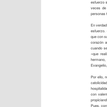
esfuerzo s
veces de 
personas 
En verdad 
esfuerzo. 
que con su
corazón a
cuando se
«que real
hermano, 
Evangelio,
Por ello, 
catolicid
hospitalid
con valent
propician
Pues, com