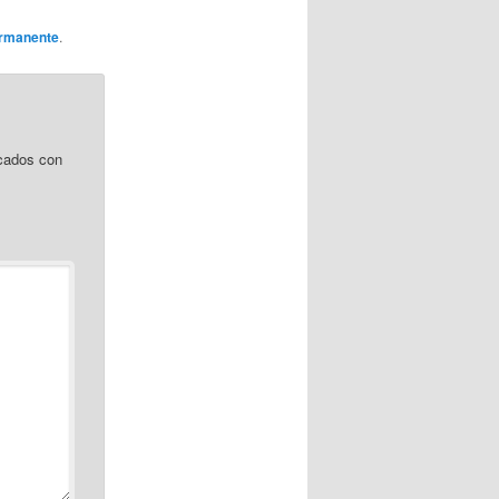
ermanente
.
cados con