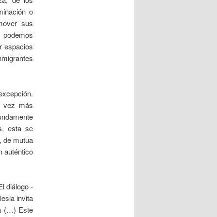
minación o
omover sus
No podemos
r espacios
nmigrantes
excepción.
a vez más
fundamente
s, esta se
d, de mutua
n auténtico
l diálogo -
esia invita
a (…) Este