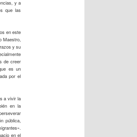
encias, y a
es que las
nos en este
no Maestro,
brazos y su
ecialmente
s de creer
rque es un
ada por el
 a vivir la
bién en la
 perseverar
ón pública,
igrantes».
acio en el