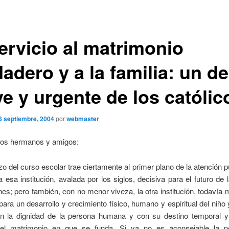
servicio al matrimonio
adero y a la familia: un d
ve y urgente de los católic
8 septiembre, 2004
por
webmaster
dos hermanos y amigos:
o del curso escolar trae ciertamente al primer plano de la atención pú
a esa institución, avalada por los siglos, decisiva para el futuro de
es; pero también, con no menor viveza, la otra institución, todavía
 para un desarrollo y crecimiento físico, humano y espiritual del niño 
n la dignidad de la persona humana y con su destino temporal y 
 el matrimonio en que se funda.
Si ya no es aconsejable la p