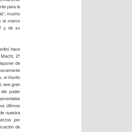
nte para la
ela”; mucho
n el marco
o! y de su
rdini hace
 Macht, 2ª
disponer de
secamente
 el triunfo
i, ese gran
 del poder
damentales
dos últimos
 de nuestra
uerzos por
ficación de