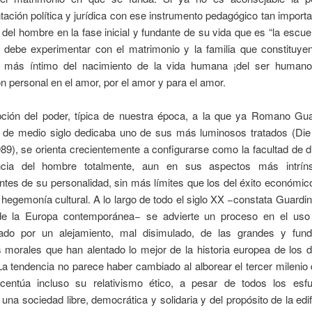
ación política y jurídica con ese instrumento pedagógico tan importa
del hombre en la fase inicial y fundante de su vida que es “la escu
debe experimentar con el matrimonio y la familia que constituye
 más íntimo del nacimiento de la vida humana ¡del ser human
 personal en el amor, por el amor y para el amor.
ción del poder, típica de nuestra época, a la que ya Romano Gua
de medio siglo dedicaba uno de sus más luminosos tratados (Die
89), se orienta crecientemente a configurarse como la facultad de 
encia del hombre totalmente, aun en sus aspectos más intrín
ntes de su personalidad, sin más límites que los del éxito económico,
a hegemonía cultural. A lo largo de todo el siglo XX −constata Guardin
e la Europa contemporánea− se advierte un proceso en el uso
zado por un alejamiento, mal disimulado, de las grandes y fun
 morales que han alentado lo mejor de la historia europea de los 
La tendencia no parece haber cambiado al alborear el tercer milenio
centúa incluso su relativismo ético, a pesar de todos los esf
 una sociedad libre, democrática y solidaria y del propósito de la edi