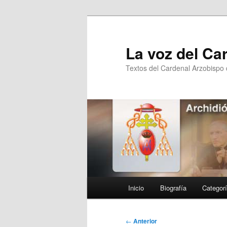
Ir
al
contenido
La voz del Ca
principal
Textos del Cardenal Arzobispo
Menú
Inicio
Biografía
Categor
principal
Navegación
←
Anterior