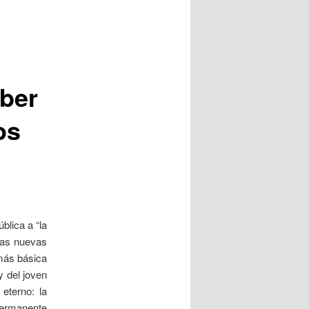
eber
os
blica a “la
 las nuevas
 más básica
y del joven
eterno: la
ermanente