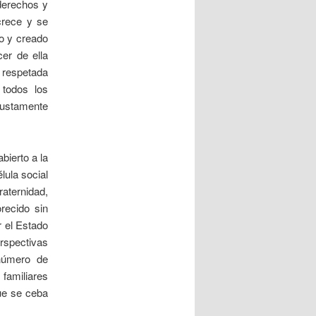
derechos y
crece y se
do y creado
cer de ella
r respetada
 todos los
justamente
bierto a la
lula social
raternidad,
recido sin
r el Estado
erspectivas
número de
familiares
ue se ceba