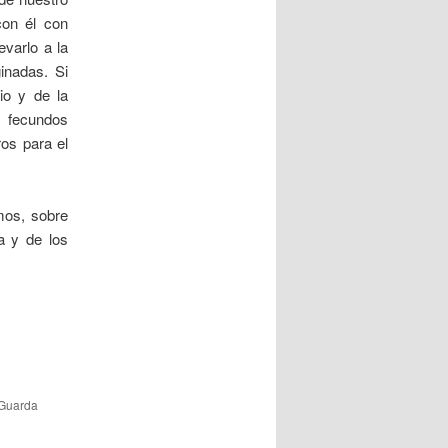
con él con
varlo a la
inadas. Si
io y de la
s fecundos
ros para el
mos, sobre
ia y de los
 Guarda