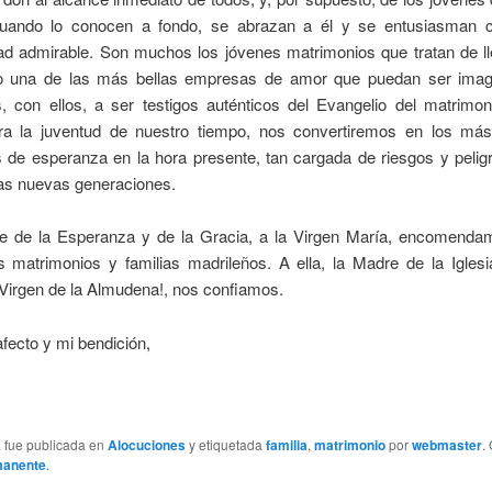
uando lo conocen a fondo, se abrazan a él y se entusiasman 
ad admirable. Son muchos los jóvenes matrimonios que tratan de lle
 una de las más bellas empresas de amor que puedan ser imag
, con ellos, a ser testigos auténticos del Evangelio del matrimon
ara la juventud de nuestro tiempo, nos convertiremos en los má
 de esperanza en la hora presente, tan cargada de riesgos y pelig
las nuevas generaciones.
e de la Esperanza y de la Gracia, a la Virgen María, encomenda
s matrimonios y familias madrileños. A ella, la Madre de la Igles
Virgen de la Almudena!, nos confiamos.
fecto y mi bendición,
a fue publicada en
Alocuciones
y etiquetada
familia
,
matrimonio
por
webmaster
.
manente
.