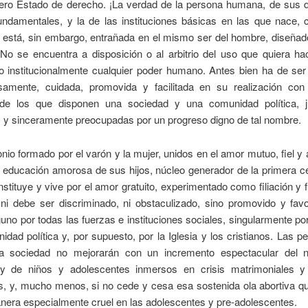
ero Estado de derecho. ¡La verdad de la persona humana, de sus 
undamentales, y la de las instituciones básicas en las que nace, 
, está, sin embargo, entrañada en el mismo ser del hombre, diseña
No se encuentra a disposición o al arbitrio del uso que quiera ha
 o institucionalmente cualquier poder humano. Antes bien ha de se
samente, cuidada, promovida y facilitada en su realización con
de los que disponen una sociedad y una comunidad política, 
 y sinceramente preocupadas por un progreso digno de tal nombre.
nio formado por el varón y la mujer, unidos en el amor mutuo, fiel y a
a educación amorosa de sus hijos, núcleo generador de la primera cé
stituye y vive por el amor gratuito, experimentado como filiación y f
ni debe ser discriminado, ni obstaculizado, sino promovido y favo
guno por todas las fuerzas e instituciones sociales, singularmente po
idad política y, por supuesto, por la Iglesia y los cristianos. Las p
ra sociedad no mejorarán con un incremento espectacular del 
 y de niños y adolescentes inmersos en crisis matrimoniales y 
s, y, mucho menos, si no cede y cesa esa sostenida ola abortiva q
nera especialmente cruel en las adolescentes y pre-adolescentes.