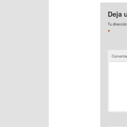
Deja 
Tu direcció
*
Comentar