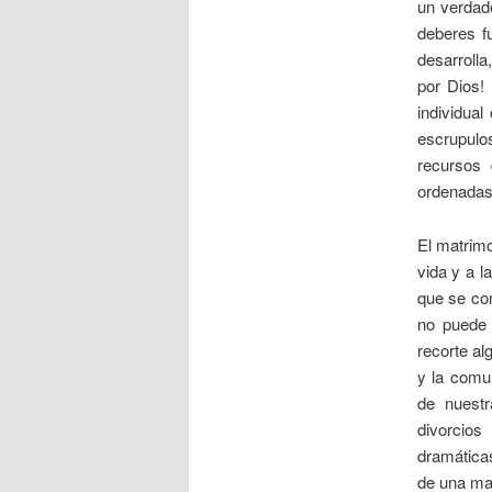
un verdad
deberes f
desarrolla
por Dios! 
individual
escrupulo
recursos 
ordenadas
El matrimo
vida y a l
que se con
no puede 
recorte al
y la comun
de nuest
divorcios
dramática
de una ma