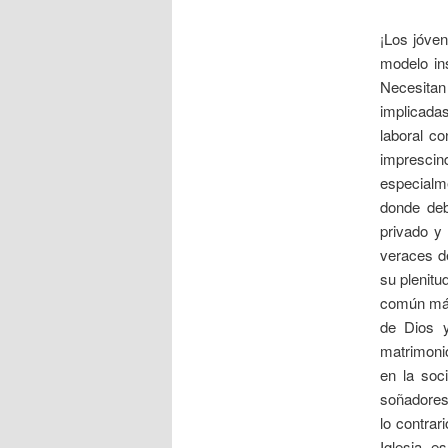
¡Los jóven
modelo in
Necesitan
implicada
laboral c
imprescind
especialme
donde de
privado y
veraces d
su plenitu
común más 
de Dios y
matrimonio
en la soc
soñadores 
lo contrar
Iglesia, e