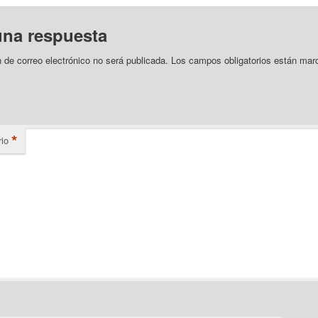
una respuesta
n de correo electrónico no será publicada.
Los campos obligatorios están mar
*
io