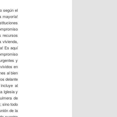
io según el
a mayoría!
tituciones
compromiso
s recursos
a vivienda,
ia! Es aquí
ompromiso
urgentes y
vividos en
nes al bien
ros delante
incluye al
a Iglesia y
quimera de
; sino todo
unión de la
 de nuestro