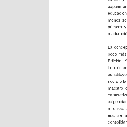
experiment
educación 
menos se 
primero y
maduración
La concep
poco más 
Edición 19
la exist
constituye
social o l
maestro d
caracteri
exigencias
milenios. 
era; se a
consolidar