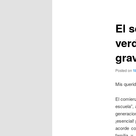
de
entradas
El 
verd
gra
Posted on
1
Mis queri
El comienz
escuela”, 
generacion
¡esencial!
acorde co
familia y