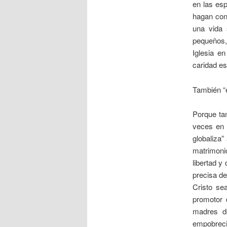
en las esp
hagan con 
una vida 
pequeños, 
Iglesia e
caridad es
También “
Porque ta
veces en 
globaliza”
matrimoni
libertad y
precisa de
Cristo se
promotor 
madres d
empobreci