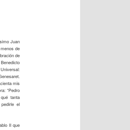
ísimo Juan
o menos de
ebración de
 Benedicto
 Universal:
 Genesaret.
cienta mis
era: “Pedro
qué tanta
pedirle el
blo II que