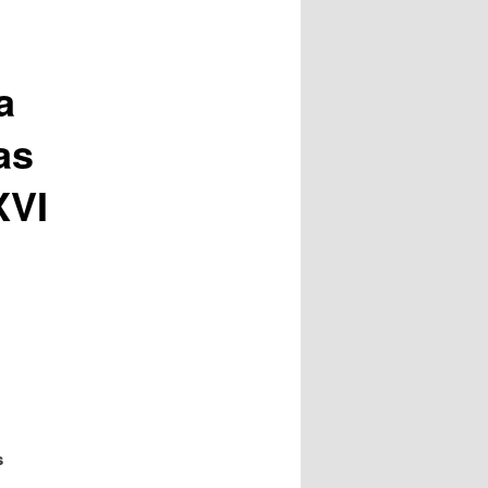
a
as
XVI
s