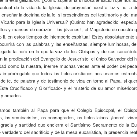
tual de la vida de la Iglesia, de proyectar nuestra luz y no la d
 enseñar la doctrina de la fe, si prescindimos del testimonio y del ma
Vicario para la Iglesia Universal? ¡Cuánto han agradecido, especi
los y mansos de corazón -¡los jóvenes!-, el Magisterio de nuestro 
 II, en estos tiempos de intemperie espiritual! Estoy absolutamente
ocurrirá con las palabras y las enseñanzas, siempre luminosas, de
legado la hora en la que la voz de los Obispos y de sus sacerdot
 la predicación del Evangelio de Jesucristo, el único Salvador del
dad como la nuestra, inerme muchas veces ante el poder del peca
s improrrogable que todos los fieles cristianos nos unamos estrec
de fe, de palabra y de testimonio de vida en torno al Papa, si qu
Éste Crucificado y Glorificado- y el misterio de su amor miserico
 y amados.
amos también al Papa para que el Colegio Episcopal, el Obis
s, los seminaristas, los consagrados, los fieles laicos -¡todos!- viva
 gracia y santidad que encierra el Santísimo Sacramento de la Euca
o verdadero del sacrificio y de la mesa eucarística, la presencia rea