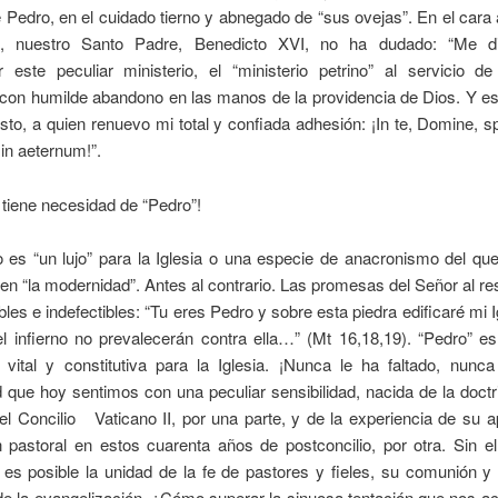
e Pedro, en el cuidado tierno y abnegado de “sus ovejas”. En el cara
to, nuestro Santo Padre, Benedicto XVI, no ha dudado: “Me d
 este peculiar ministerio, el “ministerio petrino” al servicio de 
 con humilde abandono en las manos de la providencia de Dios. Y e
isto, a quien renuevo mi total y confiada adhesión: ¡In te, Domine, s
in aeternum!”.
a tiene necesidad de “Pedro”!
o es “un lujo” para la Iglesia o una especie de anacronismo del qu
 en “la modernidad”. Antes al contrario. Las promesas del Señor al r
bles e indefectibles: “Tu eres Pedro y sobre esta piedra edificaré mi I
el infierno no prevalecerán contra ella…” (Mt 16,18,19). “Pedro” e
vital y constitutiva para la Iglesia. ¡Nunca le ha faltado, nunca 
que hoy sentimos con una peculiar sensibilidad, nacida de la doctr
el Concilio Vaticano II, por una parte, y de la experiencia de su a
n pastoral en estos cuarenta años de postconcilio, por otra. Sin el
 es posible la unidad de la fe de pastores y fieles, su comunión y 
de la evangelización. ¿Cómo superar la sinuosa tentación que nos a