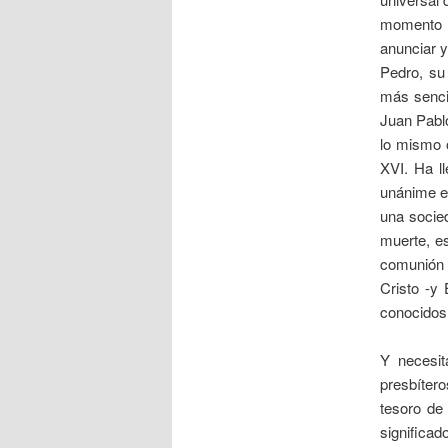
momento ac
anunciar y
Pedro, su 
más sencil
Juan Pablo
lo mismo 
XVI. Ha l
unánime en
una socie
muerte, e
comunión 
Cristo -y 
conocidos
Y necesit
presbítero
tesoro de
significad