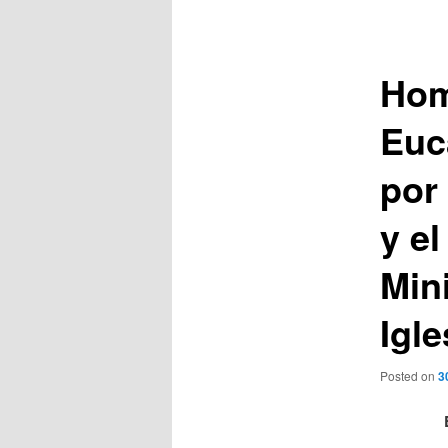
de
entradas
Hom
Euc
por
y e
Min
Igle
Posted on
3