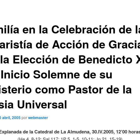
ilía en la Celebración de l
aristía de Acción de Graci
 la Elección de Benedicto 
l Inicio Solemne de su
isterio como Pastor de la
sia Universal
0 abril, 2005
por
webmaster
Explanada de la Catedral de La Almudena, 30.IV.2005, 12’00 hora
(He 4, 8-12; Sal 117; 1P 5, 1-5. 10-11; Jn 21, 15-19)