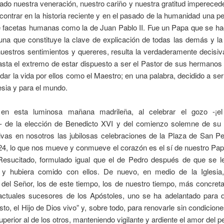
ado nuestra veneración, nuestro cariño y nuestra gratitud impereced
ncontrar en la historia reciente y en el pasado de la humanidad una p
e facetas humanas como la de Juan Pablo II. Fue un Papa que se ha
na que constituye la clave de explicación de todas las demás y la
uestros sentimientos y quereres, resulta la verdaderamente decisi
asta el extremo de estar dispuesto a ser el Pastor de sus hermanos 
 dar la vida por ellos como el Maestro; en una palabra, decidido a ser
lesia y para el mundo.
 en esta luminosa mañana madrileña, al celebrar el gozo -¡el
 de la elección de Benedicto XVI y del comienzo solemne de su “
vivas en nosotros las jubilosas celebraciones de la Plaza de San P
24, lo que nos mueve y conmueve el corazón es el sí de nuestro Pa
Resucitado, formulado igual que el de Pedro después de que se l
 y hubiera comido con ellos. De nuevo, en medio de la Iglesia,
s del Señor, los de este tiempo, los de nuestro tiempo, más concre
 actuales sucesores de los Apóstoles, uno se ha adelantado para de
isto, el Hijo de Dios vivo” y, sobre todo, para renovarle sin condicion
perior al de los otros, manteniendo vigilante y ardiente el amor del 