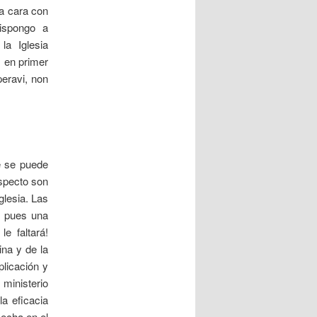
 a cara con
ispongo a
la Iglesia
s en primer
peravi, non
e se puede
especto son
glesia. Las
s pues una
le faltará!
ina y de la
plicación y
 ministerio
la eficacia
cecha en el