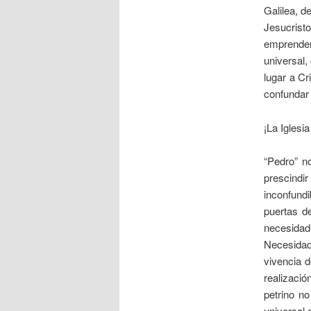
Galilea, d
Jesucris
emprender
universal,
lugar a Cr
confundar 
¡La Iglesi
“Pedro” n
prescindir
inconfundi
puertas d
necesidad 
Necesidad 
vivencia d
realizació
petrino no
universal 