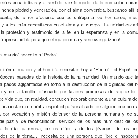
ecies eucarísticas y el sentido transformador de la comunión eucarí
honda piedad y veneración, con el alma convertida, buscando allí l
santa, del amor creciente que se entrega a los hermanos, má
y a los más necesitados en el alma y el cuerpo. ¡La unidad eucarí
n la profesión y testimonio de la fe, en la esperanza y en la comu
 imprescindible para que el mundo crea y sea evangelizado!
el mundo” necesita a “Pedro”
mbién el mundo y el hombre necesitan hoy a “Pedro” -¡al Papa!- 
épocas pasadas de la historia de la humanidad. Un mundo que t
 a pasos agigantados en torno a la destrucción de la dignidad del 
o y de la familia, ofuscado por falaces promesas de supuestos
 de vida que, en realidad, conducen inexorablemente a una cultura de
 una instancia moral y espiritual personalizada, de alguien que con l
a por vocación y misión defensor de la persona humana y de su
de paz y de reconciliación, servidor de los más humildes: de lo
e familia numerosa, de los niños y de los jóvenes, de los pu
dos de la tierra…; necesita de una persona que libre e insoborn