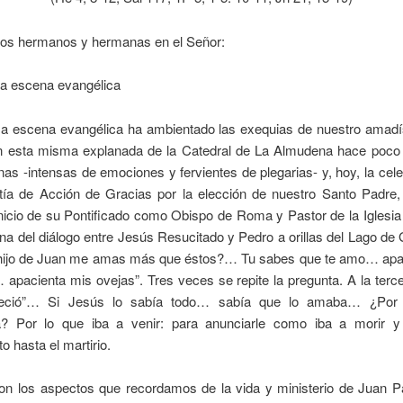
dos hermanos y hermanas en el Señor:
 escena evangélica
 escena evangélica ha ambientado las exequias de nuestro amad
en esta misma explanada de la Catedral de La Almudena hace poc
s -intensas de emociones y fervientes de plegarias- y, hoy, la cel
stía de Acción de Gracias por la elección de nuestro Santo Padre,
inicio de su Pontificado como Obispo de Roma y Pastor de la Iglesia
na del diálogo entre Jesús Resucitado y Pedro a orillas del Lago de
hijo de Juan me amas más que éstos?… Tu sabes que te amo… apa
apacienta mis ovejas”. Tres veces se repite la pregunta. A la terc
steció”… Si Jesús lo sabía todo… sabía que lo amaba… ¿Por 
ia? Por lo que iba a venir: para anunciarle como iba a morir y 
o hasta el martirio.
n los aspectos que recordamos de la vida y ministerio de Juan Pa