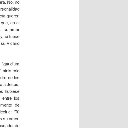
era. No, no
ersonalidad
cía querer.
 que, en el
va: su amor
y, si fuese
 su Vicario
 “gaudium
ministerio
edro de los
pa a Jesús,
es hubiese
 entre los
tamente de
cirle: “Tú
es su amor,
pescador de