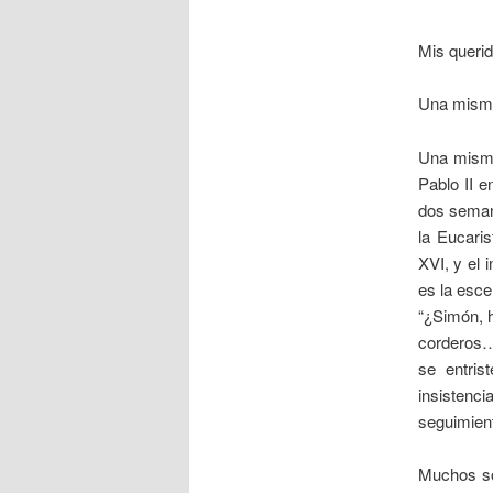
Mis queri
Una misma
Una misma
Pablo II 
dos semana
la Eucari
XVI, y el 
es la esce
“¿Simón, 
corderos… 
se entri
insistenc
seguimient
Muchos so