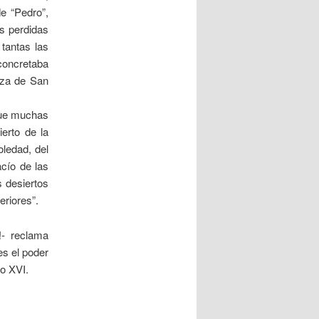
e “Pedro”,
s perdidas
 tantas las
concretaba
aza de San
 que muchas
erto de la
oledad, del
acío de las
s desiertos
eriores”.
!- reclama
es el poder
to XVI.