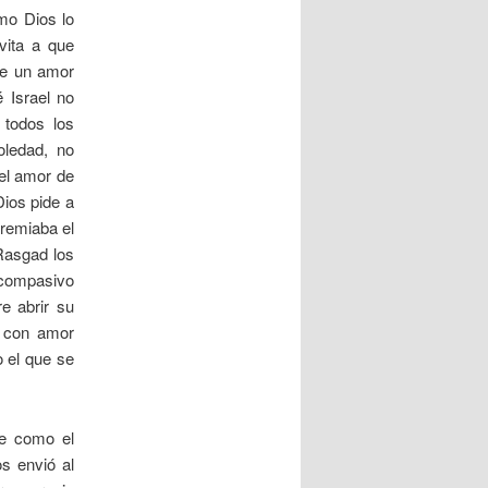
omo Dios lo
vita a que
ece un amor
 Israel no
 todos los
oledad, no
“el amor de
Dios pide a
premiaba el
 Rasgad los
 compasivo
re abrir su
e con amor
o el que se
ue como el
s envió al