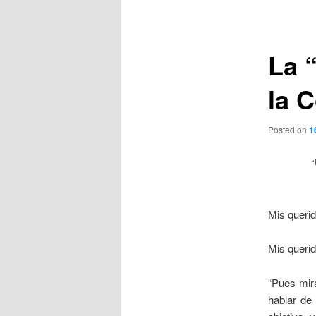
de
entradas
La 
la 
Posted on
1
Mis queri
Mis querid
“Pues mir
hablar de