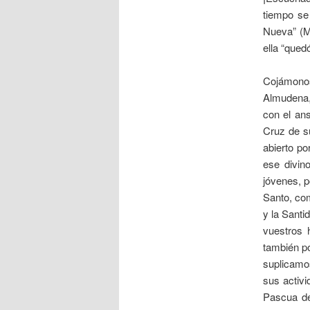
tiempo se
Nueva” (Mc
ella “qued
Cojámonos
Almudena,
con el an
Cruz de su
abierto po
ese divin
jóvenes, p
Santo, com
y la Santi
vuestros 
también po
suplicamos
sus activ
Pascua del