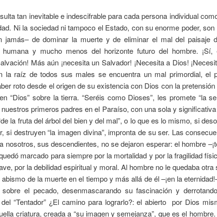
esulta tan inevitable e indescifrable para cada persona individual com
dad. Ni la sociedad ni tampoco el Estado, con su enorme poder, son
án jamás– de dominar la muerte y de eliminar el mal del paisaje di
a humana y mucho menos del horizonte futuro del hombre. ¡Sí,
alvación! Más aún ¡necesita un Salvador! ¡Necesita a Dios! ¡Necesit
n la raíz de todos sus males se encuentra un mal primordial, el 
haber roto desde el origen de su existencia con Dios con la pretensión 
n “Dios” sobre la tierra. “Seréis como Dioses”, les promete “la ser
 nuestros primeros padres en el Paraíso, con una sola y significativa
de la fruta del árbol del bien y del mal”, o lo que es lo mismo, si de
, si destruyen “la imagen divina”, impronta de su ser. Las consecu
ra nosotros, sus descendientes, no se dejaron esperar: el hombre –¡t
uedó marcado para siempre por la mortalidad y por la fragilidad físic
ve, por la debilidad espiritual y moral. Al hombre no le quedaba otra 
 abismo de la muerte en el tiempo y más allá de él –¡en la eternidad!
ia sobre el pecado, desenmascarando su fascinación y derrotando
 del “Tentador” ¿El camino para lograrlo?: el abierto por Dios mis
ella criatura, creada a “su imagen y semejanza”, que es el hombre. 