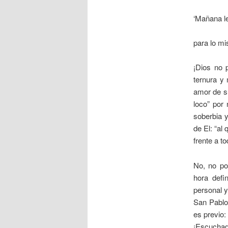
‘Mañana le
para lo m
¡Dios no
ternura 
amor de s
loco” por
soberbia 
de El: “al
frente a t
No, no po
hora defi
personal 
San Pablo,
es previo:
¡Escuchad 