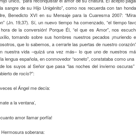
 Hijo único, “para reconquistar el amor de su criatura. Él aceptó paga
 la sangre de su Hijo Unigénito”, como nos recuerda con tan honda 
re, Benedicto XVI en su Mensaje para la Cuaresma 2007: “Mira
on” (Jn. 19,37). Sí, un nuevo tiempo ha comenzado, “el tiempo favo
a hora de la conversión! Porque Él, “el que es Amor”, nos escuch
uxilio, tomando sobre sus hombres nuestros pecados ¡muriendo e
sotros, que lo sabemos, a cerrarle las puertas de nuestro corazón
en nuestra vida –quizá una vez más– lo que uno de nuestros má
 la lengua española, en conmovedor “soneto”, constataba como una
 de los suyos al Señor que pasa “las noches del invierno oscuras” 
ubierto de rocío?”:
 veces el Ángel me decía:
ate a la ventana’,
cuanto amor llamar porfía!
, Hermosura soberana: