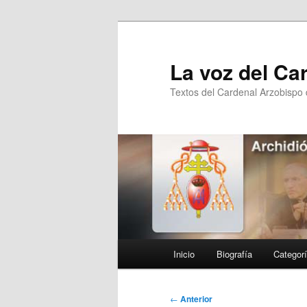
Ir
al
contenido
La voz del Ca
principal
Textos del Cardenal Arzobispo
Menú
Inicio
Biografía
Categor
principal
Navegación
←
Anterior