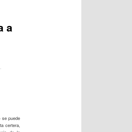
a a
.
o se puede
a certera,