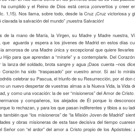
 ha cumplido y el Reino de Dios está cerca ¡convertíos y creer e
. 1,15). Nos llama, sobre todo, desde la Cruz ¡Cruz victoriosa y g
ó clavada la salvación del mundo” ¡nuestra Salvación!
 de la mano de María, la Virgen, su Madre y Madre nuestra, Vi
 que aguarda y espera a los jóvenes de Madrid en estos días c
sia amorosa de una Madre única y excepcional que quiere llevarles
 Hijo para que aprendan a “mirarle” y a contemplarle. Del Corazón
r la lanza del soldado, brota sangre y agua ¡Daos cuenta –nos dic
o Corazón ha sido “traspasado” por vuestro amor. Si así lo miráis
odréis celebrar su Pascua, el triunfo de su Resurrección, por el don d
o un nuevo despertar de vuestras almas a la Nueva Vida, la Vida d
dad, y como una vocación: la de ser “misioneros” del Amor de Cristo
hermanos y compañeros, los alejados de Él porque lo desconoc
rque lo rechazan, y para los que pasan indiferentes y tibios a su lado
 también que “los misioneros” de “la Misión Joven de Madrid” sien
idades y obras misioneras de esta fase decisiva del tiempo cuaresm
 Señor con “el ardor” del amor a Cristo propio de los Apóstoles: a