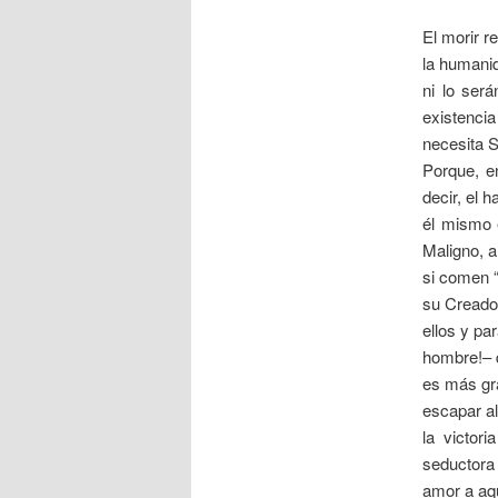
El morir r
la humani
ni lo ser
existenci
necesita S
Porque, e
decir, el 
él mismo e
Maligno, a
si comen “
su Creador
ellos y pa
hombre!– q
es más gra
escapar al
la victor
seductora
amor a aqu