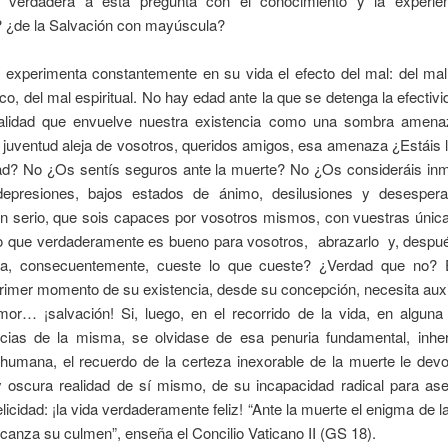
y verdadera a esta pregunta con el conocimiento y la experie
? ¿de la Salvación con mayúscula?
experimenta constantemente en su vida el efecto del mal: del mal 
co, del mal espiritual. No hay edad ante la que se detenga la efectiv
alidad que envuelve nuestra existencia como una sombra amena
a juventud aleja de vosotros, queridos amigos, esa amenaza ¿Estáis l
d? No ¿Os sentís seguros ante la muerte? No ¿Os consideráis in
depresiones, bajos estados de ánimo, desilusiones y desespe
en serio, que sois capaces por vosotros mismos, con vuestras única
 lo que verdaderamente es bueno para vosotros, abrazarlo y, despué
ca, consecuentemente, cueste lo que cueste? ¿Verdad que no?
rimer momento de su existencia, desde su concepción, necesita auxi
mor… ¡salvación! Si, luego, en el recorrido de la vida, en alguna
ncias de la misma, se olvidase de esa penuria fundamental, inhe
humana, el recuerdo de la certeza inexorable de la muerte le devo
 oscura realidad de sí mismo, de su incapacidad radical para ase
felicidad: ¡la vida verdaderamente feliz! “Ante la muerte el enigma de l
anza su culmen”, enseña el Concilio Vaticano II (GS 18).