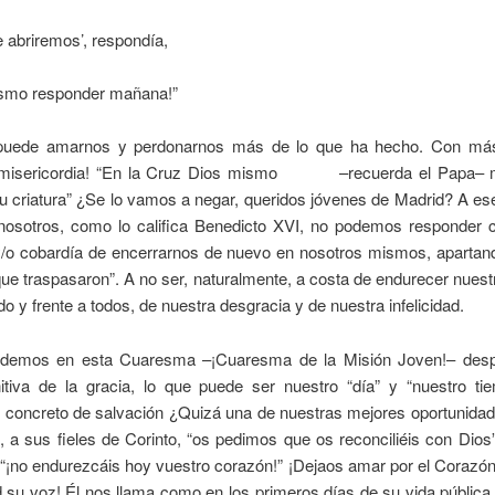
 abriremos’, respondía,
ismo responder mañana!”
 puede amarnos y perdonarnos más de lo que ha hecho. Con má
y misericordia! “En la Cruz Dios mismo –recuerda el Papa– m
u criatura” ¿Se lo vamos a negar, queridos jóvenes de Madrid? A es
 nosotros, como lo califica Benedicto XVI, no podemos responder c
y/o cobardía de encerrarnos de nuevo en nosotros mismos, apartand
 que traspasaron”. A no ser, naturalmente, a costa de endurecer nues
odo y frente a todos, de nuestra desgracia y de nuestra infelicidad.
demos en esta Cuaresma –¡Cuaresma de la Misión Joven!– despe
nitiva de la gracia, lo que puede ser nuestro “día” y “nuestro t
y concreto de salvación ¿Quizá una de nuestras mejores oportunid
 a sus fieles de Corinto, “os pedimos que os reconciliéis con Dios”
 “¡no endurezcáis hoy vuestro corazón!” ¡Dejaos amar por el Corazón
su voz! Él nos llama como en los primeros días de su vida pública.