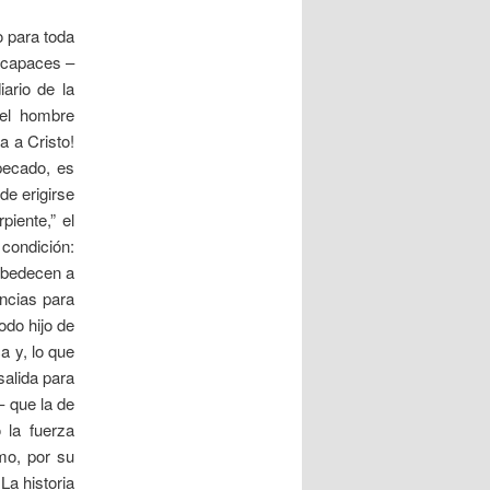
o para toda
 capaces –
ario de la
 el hombre
a a Cristo!
pecado, es
de erigirse
piente,” el
 condición:
sobedecen a
encias para
odo hijo de
a y, lo que
salida para
– que la de
 la fuerza
mo, por su
La historia