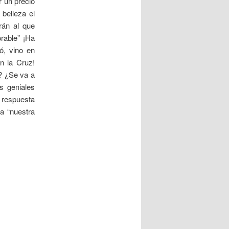
r un precio
belleza el
rán al que
rable” ¡Ha
ó, vino en
n la Cruz!
? ¿Se va a
s geniales
 respuesta
a “nuestra