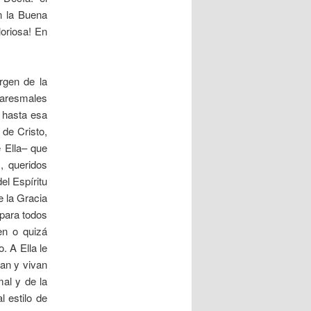
n la Buena
loriosa! En
rgen de la
uaresmales
 hasta esa
 de Cristo,
e Ella– que
, queridos
el Espíritu
e la Gracia
 para todos
en o quizá
. A Ella le
tan y vivan
al y de la
l estilo de