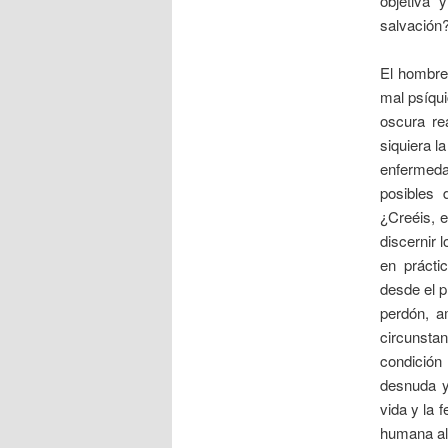
objetiva 
salvación
El hombre 
mal psíqui
oscura re
siquiera l
enfermeda
posibles 
¿Creéis, 
discernir
en prácti
desde el p
perdón, a
circunsta
condición 
desnuda y
vida y la 
humana alc