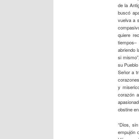
de la Anti
buscó apa
vuelva a s
compasivo
quiere re
tiempos– 
abriendo l
si mismo”,
su Pueblo 
Señor a tr
corazones
y miserico
corazón a
apasionado
obstine en
“Dios, si
empujón d