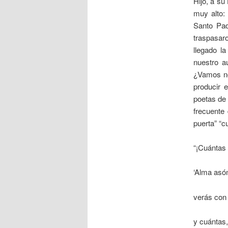
Hijo, a su
muy alto:
Santo Pad
traspasar
llegado l
nuestro a
¿Vamos no
producir 
poetas de
frecuente
puerta” “c
“¡Cuántas
‘Alma asóm
verás con 
y cuántas