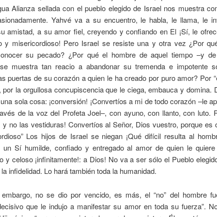
gua Alianza sellada con el pueblo elegido de Israel nos muestra c
sionadamente. Yahvé va a su encuentro, le habla, le llama, le in
u amistad, a su amor fiel, creyendo y confiando en El ¡Sí, le ofr
 y misericordioso! Pero Israel se resiste una y otra vez ¿Por qué
conocer su pecado? ¿Por qué el hombre de aquel tiempo –y de
se muestra tan reacio a abandonar su tremenda e impotente s
as puertas de su corazón a quien le ha creado por puro amor? Por 
 por la orgullosa concupiscencia que le ciega, embauca y domina. 
una sola cosa: ¡conversión! ¡Convertíos a mi de todo corazón –le a
avés de la voz del Profeta Joel–, con ayuno, con llanto, con luto.
 y no las vestiduras! Convertíos al Señor, Dios vuestro, porque es
rdioso” Los hijos de Israel se niegan ¡Qué difícil resulta al homb
 un Sí humilde, confiado y entregado al amor de quien le quier
 y celoso ¡infinitamente!: a Dios! No va a ser sólo el Pueblo elegid
 la infidelidad. Lo hará también toda la humanidad.
n embargo, no se dio por vencido, es más, el “no” del hombre f
ecisivo que le indujo a manifestar su amor en toda su fuerza”. No