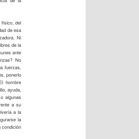
ncia de la
físico, del
idad de esa
zadora. Ni
ibres de la
munes ante
ranzas? No
s fuerzas,
s, ponerlo
 El hombre
lio, ayuda,
 o algunas
rente a su
lvería a la
gurarse la
a condición