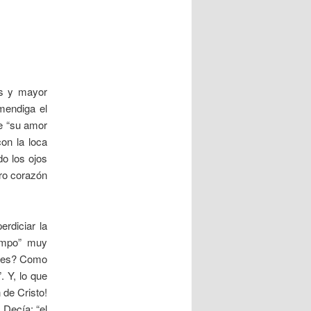
s y mayor
endiga el
e “su amor
on la loca
o los ojos
tro corazón
rdiciar la
iempo” muy
ades? Como
. Y, lo que
 de Cristo!
 Decía: “el