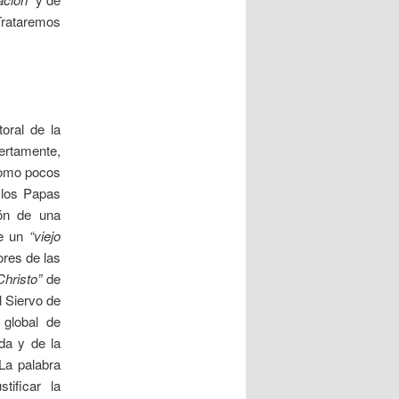
 Trataremos
oral de la
iertamente,
 como pocos
 los Papas
ión de una
de un
“viejo
ores de las
Christo”
de
 Siervo de
 global de
da y de la
 La palabra
tificar la