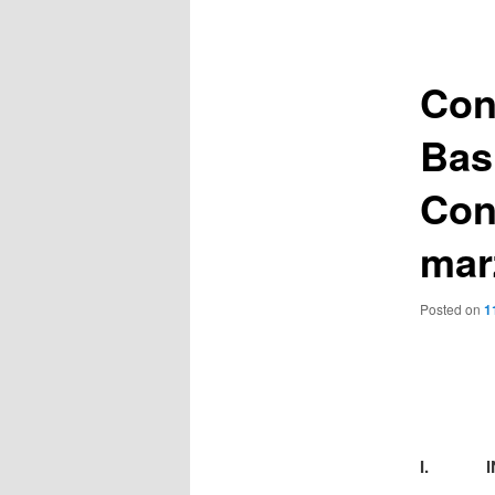
de
entradas
Con
Basí
Con
mar
Posted on
1
I.