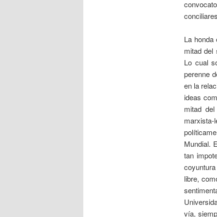
convocator
conciliares
La honda 
mitad del
Lo cual s
perenne de
en la rela
ideas como
mitad del
marxista-
políticame
Mundial. E
tan impote
coyuntura
libre, com
sentimenta
Universid
vía, siem