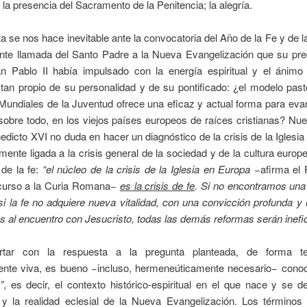
 la presencia del Sacramento de la Penitencia; la alegría.
a se nos hace inevitable ante la convocatoria del Año de la Fe y de 
dente llamada del Santo Padre a la Nueva Evangelización que su pre
n Pablo II había impulsado con la energía espiritual y el ánimo 
tan propio de su personalidad y de su pontificado: ¿el modelo past
undiales de la Juventud ofrece una eficaz y actual forma para eva
obre todo, en los viejos países europeos de raíces cristianas? Nu
dicto XVI no duda en hacer un diagnóstico de la crisis de la Iglesi
ente ligada a la crisis general de la sociedad y de la cultura eur
 de la fe:
“el núcleo de la crisis de la Iglesia en Europa −
afirma el 
scurso a la Curia Romana
−
es la crisis de fe
. Si no encontramos una
 si la fe no adquiere nueva vitalidad, con una convicción profunda y
as al encuentro con Jesucristo, todas las demás reformas serán inef
rtar con la respuesta a la pregunta planteada, de forma te
ente viva, es bueno −incluso, hermeneúticamente necesario− cono
”
, es decir, el contexto histórico-espiritual en el que nace y se de
 y la realidad eclesial de la Nueva Evangelización. Los términos 