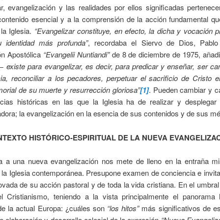
r, evangelización y las realidades por ellos significadas pertene
contenido esencial y a la comprensión de la acción fundamental que
la Iglesia.
“Evangelizar constituye, en efecto, la dicha y vocación p
su identidad más profunda”
, recordaba el Siervo de Dios, Pablo
ón Apostólica
“Evangelii Nuntiandi”
de 8 de diciembre de 1975, añad
a− existe para evangelizar, es decir, para predicar y enseñar, ser ca
ia, reconciliar a los pecadores, perpetuar el sacrificio de Cristo 
rial de su muerte y resurrección gloriosa”
[1]
. Pueden cambiar y c
ncias históricas en las que la Iglesia ha de realizar y desplegar
dora; la evangelización en la esencia de sus contenidos y de sus mé
NTEXTO HISTÓRICO-ESPIRITUAL DE LA NUEVA EVANGELIZA
a a una nueva evangelización nos mete de lleno en la entraña m
e la Iglesia contemporánea. Presupone examen de conciencia e invit
ovada de su acción pastoral y de toda la vida cristiana. En el umbral
el Cristianismo, teniendo a la vista principalmente el panoram
 de la actual Europa: ¿cuáles son
“los hitos”
más significativos de e
de elaboración y desarrollo eclesial de la expresión
“Nueva Evangeliz