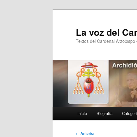
Ir
al
contenido
La voz del Ca
principal
Textos del Cardenal Arzobispo
Menú
Inicio
Biografía
Categor
principal
Navegación
←
Anterior