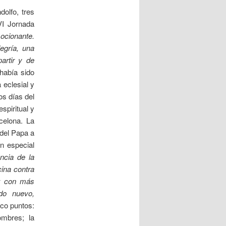
olfo, tres
VI Jornada
ocionante.
egría, una
artir y de
había sido
 eclesial y
os días del
spiritual y
celona. La
 del Papa a
n especial
ncia de la
ina contra
 con más
do nuevo,
nco puntos:
ombres; la