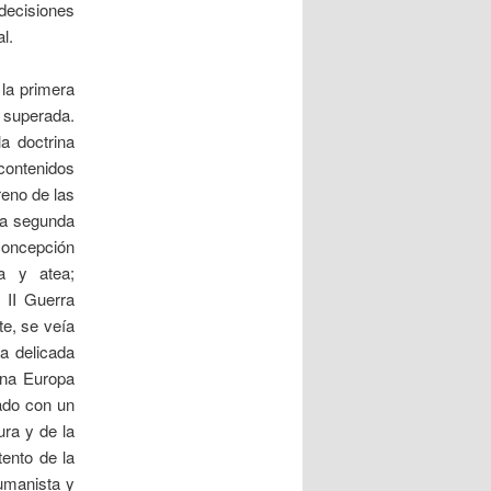
 decisiones
l.
la primera
 superada.
a doctrina
 contenidos
reno de las
 la segunda
concepción
ta y atea;
 II Guerra
te, se veía
la delicada
una Europa
vado con un
ura y de la
ento de la
umanista y