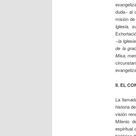
evangeliza
duda− al 
misión de 
Iglesia, 
Exhortaci
−la Iglesi
de la grac
Misa, memo
circunsta
evangeliza
II.
EL CO
La llamad
historia d
visión ren
Milenio d
espiritual
histórico 