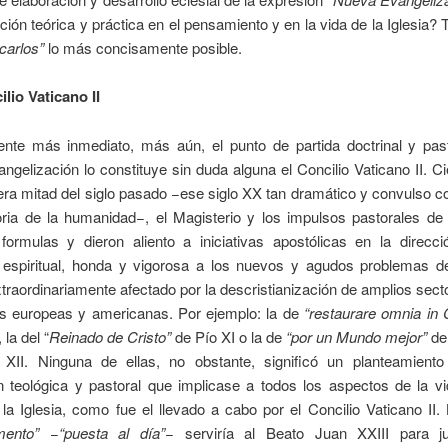
ión teórica y práctica en el pensamiento y en la vida de la Iglesia?
icarlos”
lo más concisamente posible.
ilio Vaticano II
ente más inmediato, más aún, el punto de partida doctrinal y past
gelización lo constituye sin duda alguna el Concilio Vaticano II. C
era mitad del siglo pasado −ese siglo XX tan dramático y convulso
toria de la humanidad−, el Magisterio y los impulsos pastorales de
formulas y dieron aliento a iniciativas apostólicas en la direcc
 espiritual, honda y vigorosa a los nuevos y agudos problemas 
traordinariamente afectado por la descristianización de amplios sect
s europeas y americanas. Por ejemplo: la de
“restaurare omnia in 
la del “
Reinado de Cristo”
de Pío XI o la de
“por un Mundo mejor”
del
 XII. Ninguna de ellas, no obstante, significó un planteamiento
n teológica y pastoral que implicase a todos los aspectos de la vi
la Iglesia, como fue el llevado a cabo por el Concilio Vaticano II.
amento”
−
“puesta al día”
− serviría al Beato Juan XXIII para jus