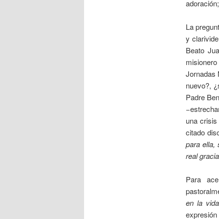
adoración;
La pregunt
y clarivi
Beato Jua
misionero 
Jornadas M
nuevo?, ¿s
Padre Bene
−estrecham
una crisis
citado di
para ella,
real graci
Para ace
pastoralm
en la vida
expresión