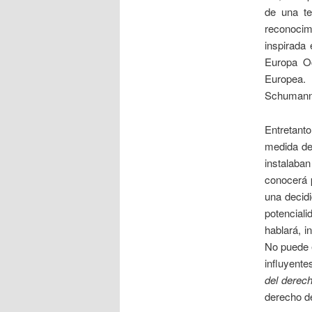
de una te
reconocim
inspirada 
Europa Oc
Europea. 
Schuman
Entretant
medida de
instalaban
conocerá
una decidi
potencial
hablará, i
No puede e
influyente
del derech
derecho 