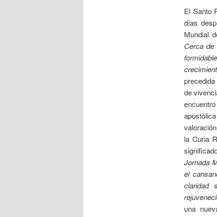
El Santo 
días desp
Mundial d
Cerca de 
formidabl
crecimient
precedida
de vivenci
encuentro 
apostólic
valoració
la Curia 
significa
Jornada M
el cansan
claridad
rejuveneci
una nueva