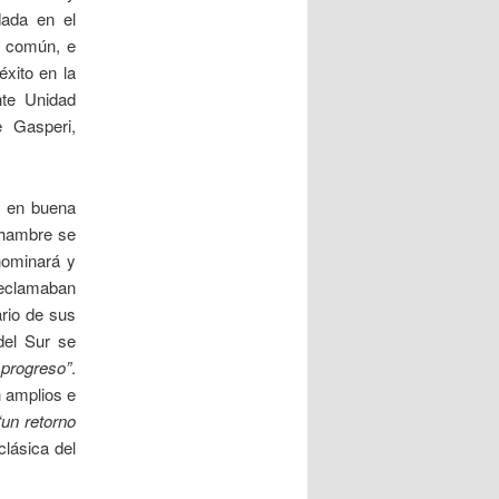
dada en el
n común, e
éxito en la
nte Unidad
e Gasperi,
e en buena
 hambre se
enominará y
reclamaban
ario de sus
del Sur se
 progreso”
.
n amplios e
“un retorno
clásica del