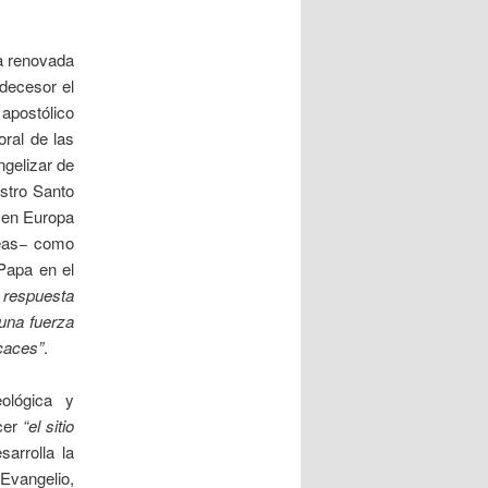
la renovada
decesor el
apostólico
oral de las
ngelizar de
estro Santo
a en Europa
opeas− como
Papa en el
 respuesta
 una fuerza
icaces”
.
ológica y
cer
“el sitio
sarrolla la
Evangelio,