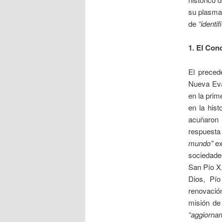
su plasmac
de
“identif
1.
El Conc
El preced
Nueva Evan
en la prim
en la his
acuñaron 
respuesta
mundo”
ex
sociedade
San Pío X, 
Dios, Pío
renovació
misión de 
“aggiorn