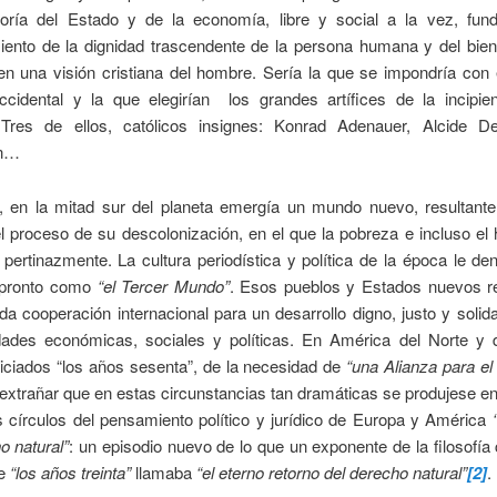
oría del Estado y de la economía, libre y social a la vez, fun
iento de la dignidad trascendente de la persona humana y del bie
en una visión cristiana del hombre. Sería la que se impondría con 
cidental y la que elegirían los grandes artífices de la incipie
Tres de ellos, católicos insignes: Konrad Adenauer, Alcide D
n…
o, en la mitad sur del planeta emergía un mundo nuevo, resultant
l proceso de su descolonización, en el que la pobreza e incluso el
 pertinazmente. La cultura periodística y política de la época le d
 pronto como
“el Tercer Mundo”
. Esos pueblos y Estados nuevos 
da cooperación internacional para un desarrollo digno, justo y solid
idades económicas, sociales y políticas. En América del Norte y 
niciados “los años sesenta”, de la necesidad de
“una Alianza para el
xtrañar que en estas circunstancias tan dramáticas se produjese e
s círculos del pensamiento político y jurídico de Europa y América
o natural”
: un episodio nuevo de lo que un exponente de la filosofía 
de
“los años treinta”
llamaba
“el eterno retorno del derecho natural”
[2]
.