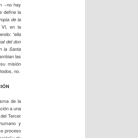
cen −no hay
 define la
ropia de la
 VI, en la
iendo:
“ella
nal del don
en la Santa
ambian las
 su misión
todos, no.
CIÓN
isma de la
ación a una
 del Tercer
a humano y
se proceso
ación”
y de