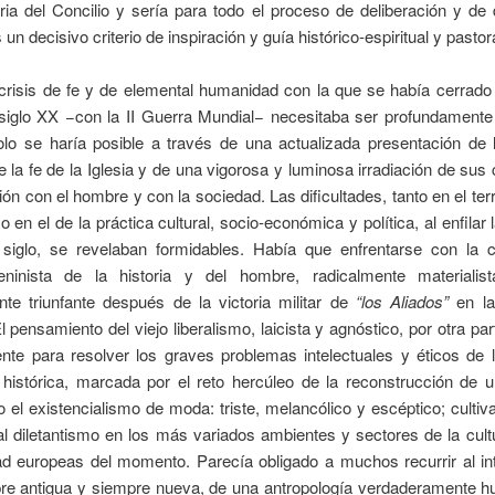
ia del Concilio y sería para todo el proceso de deliberación y de
 un decisivo criterio de inspiración y guía histórico-espiritual y pastora
crisis de fe y de elemental humanidad con la que se había cerrado 
 siglo XX −con la II Guerra Mundial− necesitaba ser profundamente
olo se haría posible a través de una actualizada presentación de l
 la fe de la Iglesia y de una vigorosa y luminosa irradiación de sus
ción con el hombre y con la sociedad. Las dificultades, tanto en el ter
 en el de la práctica cultural, socio-económica y política, al enfilar
 siglo, se revelaban formidables. Había que enfrentarse con la 
leninista de la historia y del hombre, radicalmente materialis
nte triunfante después de la victoria militar de
“los Aliados”
en la
l pensamiento del viejo liberalismo, laicista y agnóstico, por otra par
nte para resolver los graves problemas intelectuales y éticos de 
 histórica, marcada por el reto hercúleo de la reconstrucción de 
o el existencialismo de moda: triste, melancólico y escéptico; culti
l diletantismo en los más variados ambientes y sectores de la cult
ad europeas del momento. Parecía obligado a muchos recurrir al int
pre antigua y siempre nueva, de una antropología verdaderamente h