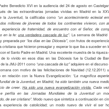
Padre Benedicto XVI en la audiencia del 24 de agosto en Castelgand
ués de las extraordinarias jornadas vividas en Madrid en la XX
e la Juventud, la calificaba como
“un acontecimiento eclesial em
dos millones de jóvenes de todos los continentes vivieron, con al
e experiencia de fraternidad, de encuentro con el Señor, de comp
o en la fe:
una verdadera cascada de luz
”
. La semana de Madrid 
 y preparada por
“los días en las Diócesis”
, con frutos de experiencia
a cristiana que hicieron presagiar y esperar lo que iba a suceder en l
con el Santo Padre en Madrid. Una excelente muestra de la riqueza e
a de lo vivido en esos días en las Diócesis fue la Ciudad de Bar
n de la JMJ-2011 como
“una cascada de luz”
adquiere en el discurso
Romana con motivo de las felicitaciones de Navidad (12.12.2011) u
do en relación con la Nueva Evangelización:
“La magnífica experie
undial de la Juventud, en Madrid, ha sido también una nueva medic
cio de creer
.
Ha sido una nueva evangelización vivida.
Cada vez
 se perfila en las Jornadas Mundiales de la Juventud un mo
do, de ser cristiano”
. Modo nuevo que sintetiza a continuación en ci
 experiencia de catolicidad; un modo nuevo de vivir el ser h