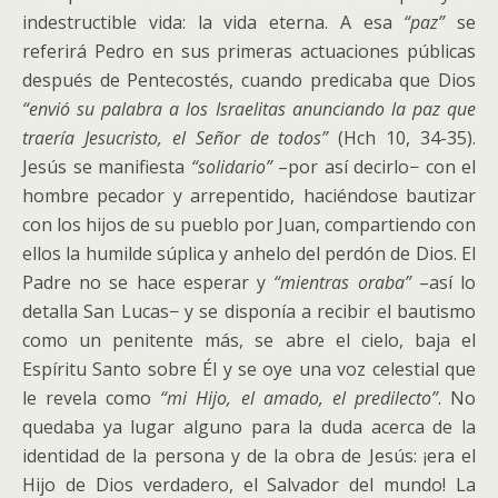
indestructible vida: la vida eterna. A esa
“paz”
se
referirá Pedro en sus primeras actuaciones públicas
después de Pentecostés, cuando predicaba que Dios
“envió su palabra a los Israelitas anunciando la paz que
traería Jesucristo, el Señor de todos”
(Hch 10, 34-35).
Jesús se manifiesta
“solidario”
–por así decirlo− con el
hombre pecador y arrepentido, haciéndose bautizar
con los hijos de su pueblo por Juan, compartiendo con
ellos la humilde súplica y anhelo del perdón de Dios. El
Padre no se hace esperar y
“mientras oraba”
–así lo
detalla San Lucas− y se disponía a recibir el bautismo
como un penitente más, se abre el cielo, baja el
Espíritu Santo sobre Él y se oye una voz celestial que
le revela como
“mi Hijo, el amado, el predilecto”
. No
quedaba ya lugar alguno para la duda acerca de la
identidad de la persona y de la obra de Jesús: ¡era el
Hijo de Dios verdadero, el Salvador del mundo! La