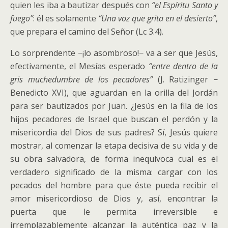
quien les iba a bautizar después con
“el Espíritu Santo y
fuego”
: él es solamente
“Una voz que grita en el desierto”
,
que prepara el camino del Señor (Lc 3.4).
Lo sorprendente −¡lo asombroso!− va a ser que Jesús,
efectivamente, el Mesías esperado
“entre dentro de la
gris muchedumbre de los pecadores”
(J. Ratizinger −
Benedicto XVI), que aguardan en la orilla del Jordán
para ser bautizados por Juan. ¿Jesús en la fila de los
hijos pecadores de Israel que buscan el perdón y la
misericordia del Dios de sus padres? Sí, Jesús quiere
mostrar, al comenzar la etapa decisiva de su vida y de
su obra salvadora, de forma inequívoca cual es el
verdadero significado de la misma: cargar con los
pecados del hombre para que éste pueda recibir el
amor misericordioso de Dios y, así, encontrar la
puerta que le permita irreversible e
irremplazablemente alcanzar la auténtica paz y la