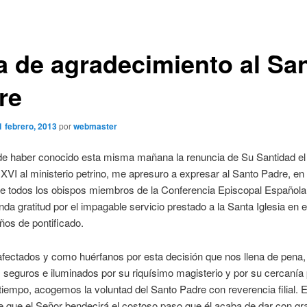
a de agradecimiento al Sa
re
1 febrero, 2013
por
webmaster
e haber conocido esta misma mañana la renuncia de Su Santidad e
XVI al ministerio petrino, me apresuro a expresar al Santo Padre, e
de todos los obispos miembros de la Conferencia Episcopal Española
da gratitud por el impagable servicio prestado a la Santa Iglesia en 
ños de pontificado.
fectados y como huérfanos por esta decisión que nos llena de pena,
seguros e iluminados por su riquísimo magisterio y por su cercanía 
iempo, acogemos la voluntad del Santo Padre con reverencia filial.
 que el Señor bendecirá el costoso paso que él acaba de dar con gr