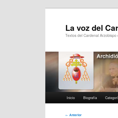
Ir
al
contenido
La voz del Ca
principal
Textos del Cardenal Arzobispo
Menú
Inicio
Biografía
Categor
principal
Navegación
←
Anterior