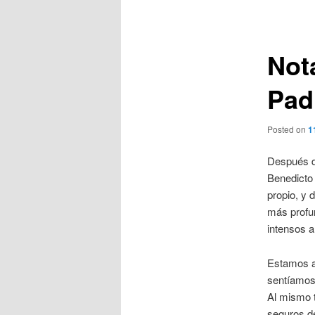
de
entradas
Not
Pad
Posted on
1
Después d
Benedicto 
propio, y 
más profun
intensos a
Estamos a
sentíamos 
Al mismo t
seguros de