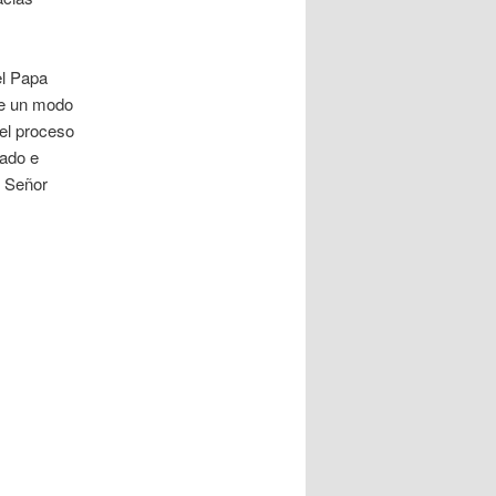
el Papa
 de un modo
el proceso
iado e
l Señor