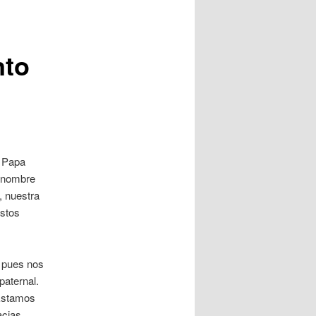
nto
l Papa
n nombre
, nuestra
estos
 pues nos
paternal.
 Estamos
acias