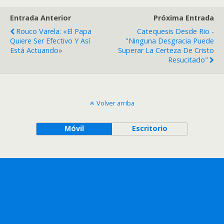
Entrada Anterior
Próxima Entrada
Rouco Varela: «El Papa
Catequesis Desde Rio -
Quiere Ser Efectivo Y Así
"Ninguna Desgracia Puede
Está Actuando»
Superar La Certeza De Cristo
Resucitado"
Volver arriba
Móvil
Escritorio