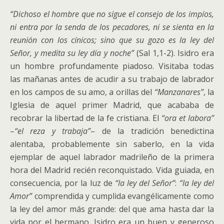
“Dichoso el hombre que no sigue el consejo de los impíos,
ni entra por la senda de los pecadores, ni se sienta en la
reunión con los cínicos; sino que su gozo es la ley del
Señor, y medita su ley día y noche”
(Sal 1,1-2). Isidro era
un hombre profundamente piadoso. Visitaba todas
las mañanas antes de acudir a su trabajo de labrador
en los campos de su amo, a orillas del
“Manzanares”
, la
Iglesia de aquel primer Madrid, que acababa de
recobrar la libertad de la fe cristiana. El
“ora et labora”
–
“el reza y trabaja”
– de la tradición benedictina
alentaba, probablemente sin saberlo, en la vida
ejemplar de aquel labrador madrileño de la primera
hora del Madrid recién reconquistado. Vida guiada, en
consecuencia, por la luz de
“la ley del Señor”
:
“la ley del
Amor”
comprendida y cumplida evangélicamente como
la ley del amor más grande: del que ama hasta dar la
vida por el hermano. Isidro era un buen y generoso