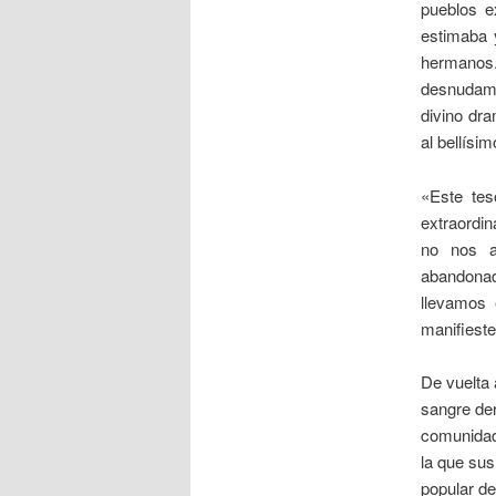
pueblos e
estimaba 
hermanos.
desnudame
divino dra
al bellísim
«Este tes
extraordin
no nos a
abandonad
llevamos 
manifiest
De vuelta a
sangre der
comunidade
la que su
popular d