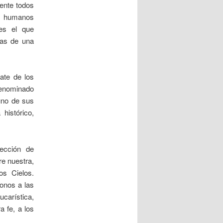
ente todos
 y humanos
es el que
das de una
ate de los
 denominado
uno de sus
histórico,
rección de
e nuestra,
os Cielos.
onos a las
ucarística,
a fe, a los