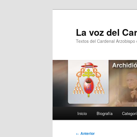
Ir
al
contenido
La voz del Ca
principal
Textos del Cardenal Arzobispo
Menú
Inicio
Biografía
Categor
principal
Navegación
←
Anterior