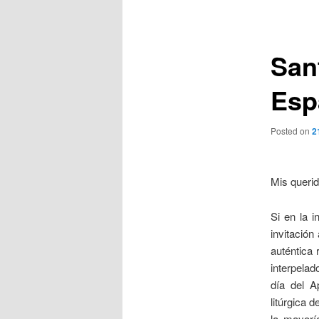
de
entradas
San
Esp
Posted on
2
Mis queri
Si en la i
invitación
auténtica 
interpelad
día del A
litúrgica 
la mayor