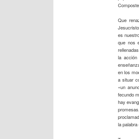
Compostel
Que renaz
Jesucristo
es nuestro
que nos e
rellenadas
la acción
enseñanza 
en los mo
a situar 
«un anunc
fecundo mi
hay evange
promesas,
proclamada
la palabra