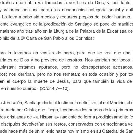
xtraños que sabía ya llamados a ser hijos de Dios; y, por tanto,
y valoraba con una para ellos desconocida categoría social y cultu
 Lo lleva a cabo sin medios y recursos propios del poder humano. E
nte evangélico de la predicación de Santiago se pone de manifie
matismo año tras año en la Liturgia de la Palabra de la Eucaristía de
o hilo de la 2ª Carta de San Pablo a los Corintios:
oro lo llevamos en vasijas de barro, para que se vea que una 
aria es de Dios y no proviene de nosotros. Nos aprietan por todos 
plastan; estamos apurados, pero no desesperados; acosados
os; nos derriban, pero no nos rematan; en toda ocasión y por to
en el cuerpo la muerte de Jesús, para que también la vida d
e en nuestro cuerpo» (2Cor 4,7—10).
 Jerusalén, Santiago daría el testimonio definitivo, el del Martirio, el 
ramada por Cristo; que, luego, fecundaría los surcos de las primera
s cristianas de «la Hispania» naciente de forma prodigiosamente f
s discípulos devolverían sus restos, conservados con emocionada ve
esde hace más de un milenio hasta hoy mismo en su Catedral de San