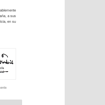
ñablemente
paña, a sus
cia, en su
uarda