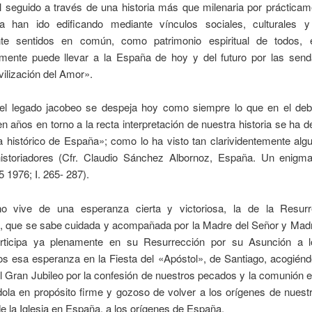
l seguido a través de una historia más que milenaria por prácticam
a han ido edificando mediante vínculos sociales, culturales
te sentidos en común, como patrimonio espiritual de todos, 
mente puede llevar a la España de hoy y del futuro por las sen
ilización del Amor».
del legado jacobeo se despeja hoy como siempre lo que en el deb
en años en torno a la recta interpretación de nuestra historia se ha
a histórico de España»; como lo ha visto tan clarividentemente alg
istoriadores (Cfr. Claudio Sánchez Albornoz, España. Un enigma 
 1976; I. 265- 287).
ano vive de una esperanza cierta y victoriosa, la de la Resur
o, que se sabe cuidada y acompañada por la Madre del Señor y Madr
rticipa ya plenamente en su Resurrección por su Asunción a l
 esa esperanza en la Fiesta del «Apóstol», de Santiago, acogiénd
l Gran Jubileo por la confesión de nuestros pecados y la comunión e
dola en propósito firme y gozoso de volver a los orígenes de nuestr
e la Iglesia en España, a los orígenes de España.