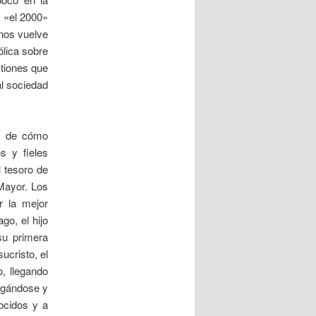
, «el 2000»
 nos vuelve
ólica sobre
stiones que
al sociedad
er de cómo
s y fieles
 tesoro de
 Mayor. Los
r la mejor
go, el hijo
su primera
cristo, el
, llegando
jugándose y
ocidos y a