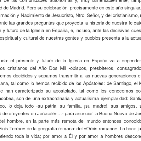
de Madrid. Pero su celebración, precisamente en este año singular
rnación y Nacimiento de Jesucristo, Ntro. Señor, y del cristianismo,
ante las grandes preguntas que proyecta la historia de nuestra fe cat
e y futuro de la Iglesia en España, e, incluso, ante las decisivas cue
a espiritual y cultural de nuestras gentes y pueblos presenta a la actu
da: el presente y futuro de la Iglesia en España va a depend
los cristianos del Año Dos Mil -obispos, presbíteros, consagrado
stemos decididos y sepamos transmitir a las nuevas generaciones el
tiana, tal como lo hemos recibido de los Apóstoles: de Santiago, el
e han caracterizado su apostolado, tal como los conocemos po
jacobea, son de una extraordinaria y actualísima ejemplaridad: Santia
eo, lo deja todo -su patria, su familia, ¡su madre!, sus amigos, 
 de creyentes en Jerusalén…- para anunciar la Buena Nueva de Jesu
del hombre, en la parte más remota del mundo entonces conocido
Finis Terrae» de la geografía romana: del «Orbis romano». Lo hace 
iendo toda la vida; por amor a Él y por amor a hombres descon