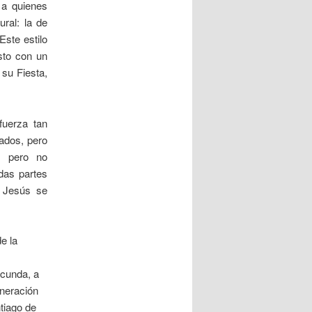
 a quienes
ral: la de
ste estilo
sto con un
 su Fiesta,
fuerza tan
lados, pero
, pero no
das partes
e Jesús se
de la
s
ecunda, a
neración
tiago de