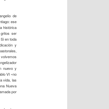
angelio de
ntiago: ese
a histórica
gritos ser
 Si en toda
dicación y
pastorales,
— volvemos
ngelizador
un nuevo y
ablo VI «no
a vida, las
uena Nueva
clamada por