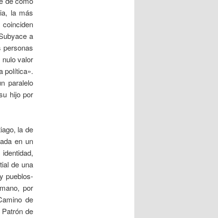
de de cómo
ria, la más
 coinciden
. Subyace a
as personas
 nulo valor
 política».
n paralelo
u hijo por
iago, la de
rada en un
identidad,
tial de una
 y pueblos-
rmano, por
 Camino de
l Patrón de