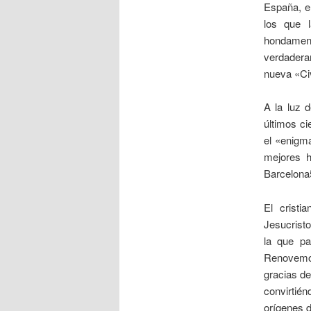
España, e
los que l
hondamen
verdadera
nueva «Civ
A la luz 
últimos ci
el «enigm
mejores h
Barcelona5
El cristi
Jesucrist
la que pa
Renovemos
gracias de
convirtién
orígenes d