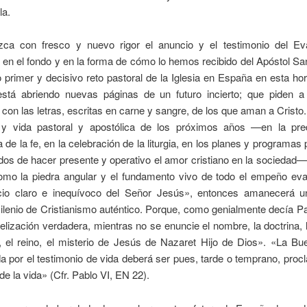
a.
ca con fresco y nuevo rigor el anuncio y el testimonio del Ev
 en el fondo y en la forma de cómo lo hemos recibido del Apóstol Sa
 primer y decisivo reto pastoral de la Iglesia en España en esta hor
stá abriendo nuevas páginas de un futuro incierto; que piden a 
 con las letras, escritas en carne y sangre, de los que aman a Cristo.
 y vida pastoral y apostólica de los próximos años —en la pre
de la fe, en la celebración de la liturgia, en los planes y programas 
dos de hacer presente y operativo el amor cristiano en la sociedad
como la piedra angular y el fundamento vivo de todo el empeño eva
io claro e inequívoco del Señor Jesús», entonces amanecerá 
lenio de Cristianismo auténtico. Porque, como genialmente decía P
lización verdadera, mientras no se enuncie el nombre, la doctrina, l
 el reino, el misterio de Jesús de Nazaret Hijo de Dios». «La B
 por el testimonio de vida deberá ser pues, tarde o temprano, pro
 de la vida» (Cfr. Pablo VI, EN 22).