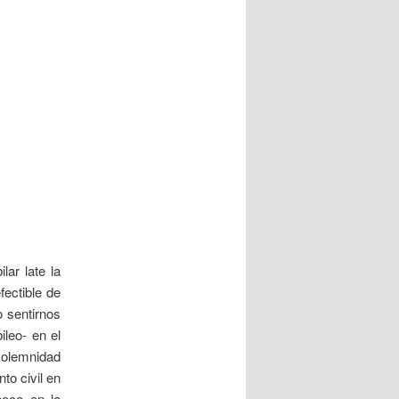
lar late la
fectible de
o sentirnos
ileo- en el
solemnidad
o civil en
oco en la