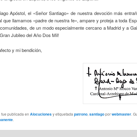
iago Apóstol, el «Señor Santiago» de nuestra devoción más entra
 al que llamamos «padre de nuestra fe», ampare y proteja a toda Es
 comunidades, de un modo especialmente cercano a Madrid y a Gali
 Gran Jubileo del Año Dos Mil!
fecto y mi bendición,
a fue publicada en
Alocuciones
y etiquetada
patrono
,
santiago
por
webmaster
. G
manente
.