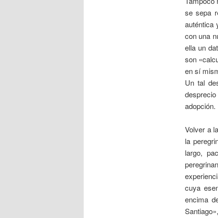
Tampoco n
se sepa re
auténtica
con una nu
ella un da
son «calcu
en sí mism
Un tal de
desprecio
adopción.
Volver a l
la peregr
largo, pa
peregrinan
experienci
cuya esen
encima de
Santiago»,