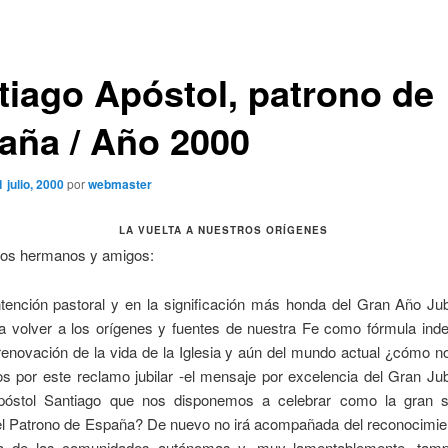
tiago Apóstol, patrono de
aña / Año 2000
1 julio, 2000
por
webmaster
LA VUELTA A NUESTROS ORÍGENES
dos hermanos y amigos:
ntención pastoral y en la significación más honda del Gran Año Jubi
 a volver a los orígenes y fuentes de nuestra Fe como fórmula inde
renovación de la vida de la Iglesia y aún del mundo actual ¿cómo n
os por este reclamo jubilar -el mensaje por excelencia del Gran Jub
póstol Santiago que nos disponemos a celebrar como la gran 
del Patrono de España?
De nuevo no irá acompañada del reconocimient
ía de las comunidades autónomas y, muy lamentablemente, tamp