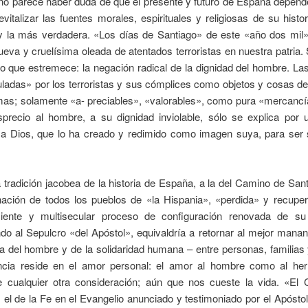
o parece haber duda de que el presente y futuro de España depen
vitalizar las fuentes morales, espirituales y religiosas de su histo
 y la más verdadera. «Los días de Santiago» de este «año dos mil»
eva y cruelísima oleada de atentados terroristas en nuestra patria
to que estremece: la negación radical de la dignidad del hombre. L
ladas» por los terroristas y sus cómplices como objetos y cosas de
as; solamente «a- preciables», «valorables», como pura «mercancía
sprecio al hombre, a su dignidad inviolable, sólo se explica por u
 a Dios, que lo ha creado y redimido como imagen suya, para ser s
a tradición jacobea de la historia de España, a la del Camino de Sant
inación de todos los pueblos de «la Hispania», «perdida» y recupe
ciente y multisecular proceso de configuración renovada de su 
do al Sepulcro «del Apóstol», equivaldría a retornar al mejor manan
a del hombre y de la solidaridad humana – entre personas, familias
cia reside en el amor personal: el amor al hombre como al he
 cualquier otra consideración; aún que nos cueste la vida. «El
 el de la Fe en el Evangelio anunciado y testimoniado por el Apósto