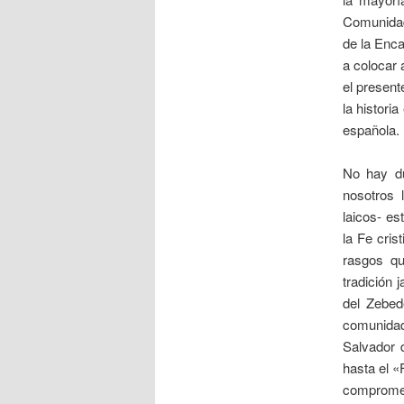
Comunidad 
de la Enca
a colocar 
el present
la histori
española.
No hay du
nosotros 
laicos- e
la Fe cris
rasgos qu
tradición 
del Zebed
comunidad
Salvador 
hasta el «
compromet