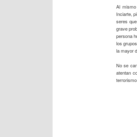
Al mismo 
Inciarte, 
seres que
grave prob
persona hu
los grupos
la mayor d
No se cans
atentan c
terrorismo