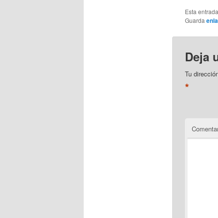
Esta entrad
Guarda
enl
Deja 
Tu direcció
*
Comentar