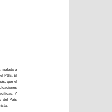
ha matado a
del PSE. El
ás, que el
dicaciones
acíficas.
Y
s del País
ista.