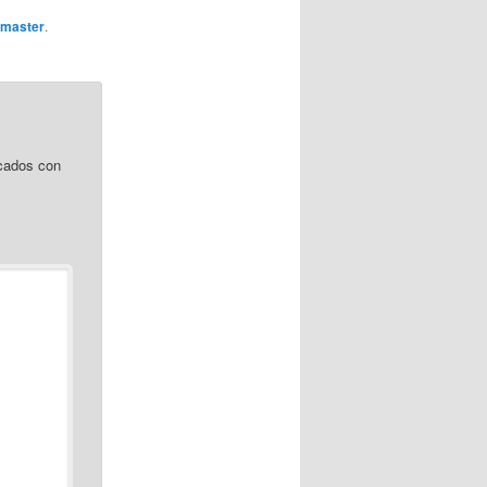
master
.
cados con