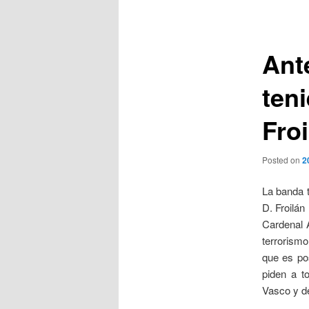
de
entradas
Ante
teni
Froi
Posted on
2
La banda t
D. Froilán
Cardenal 
terrorism
que es po
piden a t
Vasco y de