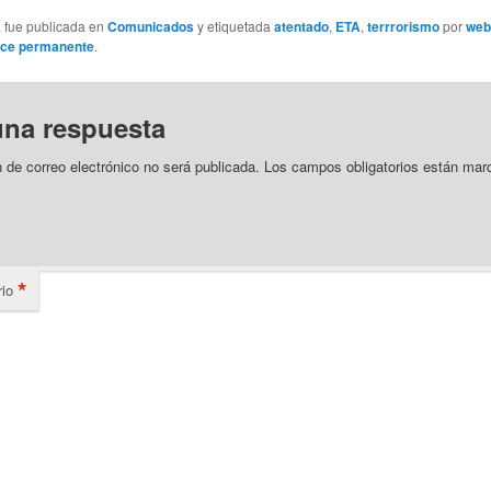
a fue publicada en
Comunicados
y etiquetada
atentado
,
ETA
,
terrrorismo
por
web
ace permanente
.
una respuesta
n de correo electrónico no será publicada.
Los campos obligatorios están mar
*
io