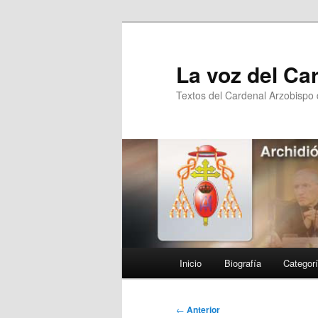
Ir
al
contenido
La voz del Ca
principal
Textos del Cardenal Arzobispo
Menú
Inicio
Biografía
Categor
principal
Navegación
←
Anterior