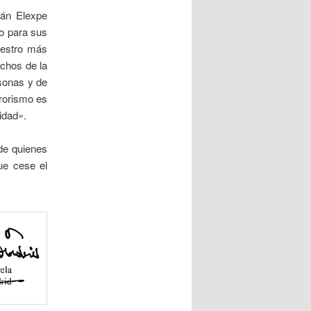
lán Elexpe
mo para sus
uestro más
echos de la
rsonas y de
rrorismo es
idad».
 de quienes
ue cese el