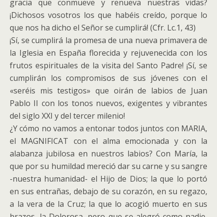
gracia que conmueve y renueva nuestras vidas?
¡Dichosos vosotros los que habéis creído, porque lo
que nos ha dicho el Señor se cumplirá! (Cfr. Lc.1, 43)
¡Sí, se cumplirá la promesa de una nueva primavera de
la Iglesia en España florecida y rejuvenecida con los
frutos espirituales de la visita del Santo Padre! ¡Sí, se
cumplirán los compromisos de sus jóvenes con el
«seréis mis testigos» que oirán de labios de Juan
Pablo II con los tonos nuevos, exigentes y vibrantes
del siglo XXI y del tercer milenio!
¿Y cómo no vamos a entonar todos juntos con MARIA,
el MAGNIFICAT con el alma emocionada y con la
alabanza jubilosa en nuestros labios? Con María, la
que por su humildad mereció dar su carne y su sangre
-nuestra humanidad- el Hijo de Dios; la que lo portó
en sus entrañas, debajo de su corazón, en su regazo,
a la vera de la Cruz; la que lo acogió muerto en sus
brazos, la Dolorosa, pero que se alegró como nadie,