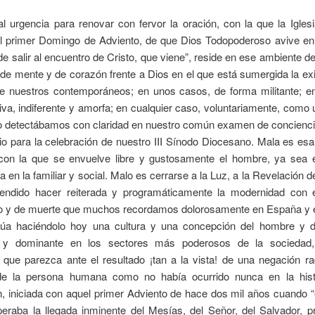
l urgencia para renovar con fervor la oración, con la que la Iglesi
del primer Domingo de Adviento, de que Dios Todopoderoso avive en 
de salir al encuentro de Cristo, que viene”, reside en ese ambiente de
de mente y de corazón frente a Dios en el que está sumergida la ex
 nuestros contemporáneos; en unos casos, de forma militante; en
va, indiferente y amorfa; en cualquier caso, voluntariamente, como
Lo detectábamos con claridad en nuestro común examen de conciencia
io para la celebración de nuestro III Sínodo Diocesano. Mala es es
l con la que se envuelve libre y gustosamente el hombre, ya sea 
a en la familiar y social. Malo es cerrarse a la Luz, a la Revelación d
tendido hacer reiterada y programáticamente la modernidad con 
to y de muerte que muchos recordamos dolorosamente en España y 
núa haciéndolo hoy una cultura y una concepción del hombre y 
te y dominante en los sectores más poderosos de la sociedad
 que parezca ante el resultado ¡tan a la vista! de una negación ra
de la persona humana como no había ocurrido nunca en la hist
ón, iniciada con aquel primer Adviento de hace dos mil años cuando “
peraba la llegada inminente del Mesías, del Señor, del Salvador, 