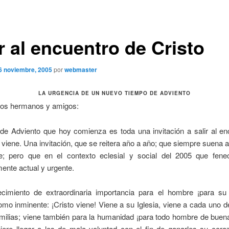
r al encuentro de Cristo
6 noviembre, 2005
por
webmaster
LA URGENCIA DE UN NUEVO TIEMPO DE ADVIENTO
dos hermanos y amigos:
 de Adviento que hoy comienza es toda una invitación a salir al en
 viene. Una invitación, que se reitera año a año; que siempre suena 
e; pero que en el contexto eclesial y social del 2005 que fenec
mente actual y urgente.
cimiento de extraordinaria importancia para el hombre ¡para su 
mo inminente: ¡Cristo viene! Viene a su Iglesia, viene a cada uno d
milias; viene también para la humanidad ¡para todo hombre de buen
uiere llegar a los de mala voluntad con el fin de ganarles su cora