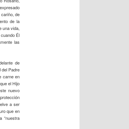
to Rosario,
, expresado
 cariño, de
ento de la
e una vida,
a cuando Él
amente las
delante de
d del Padre
e carne en
que el Hijo
este nuevo
protección
elve a ser
turo que en
a “nuestra