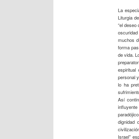
La especia
Liturgia 
“el deseo 
oscuridad 
muchos de
forma pasi
de vida. 
preparator
espiritua
personal y
lo ha pre
sufrimien
Así conti
influyen
paradójico
dignidad 
civilizaci
Israel” es