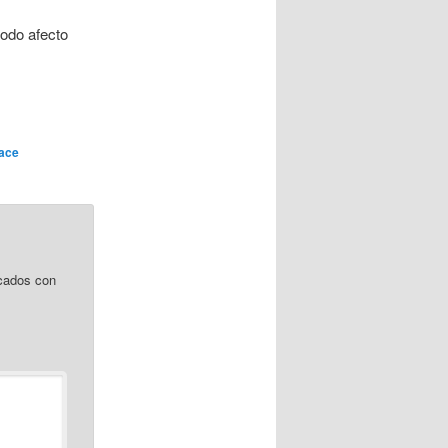
odo afecto
ace
cados con