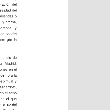
ración del
ealidad del
abiendas o
l y eterna,
ersonal y
 nos pondrá
os: ¡de la
anuncio de
en Madrid,
ones en el
 demora la
piritual y
−sacerdote,
en el seno
 en el que
 la luz del