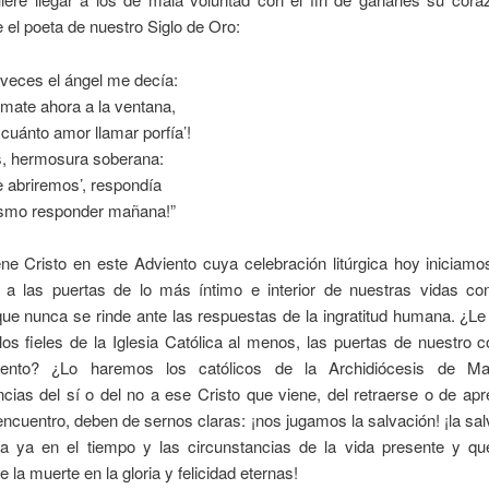
 el poeta de nuestro Siglo de Oro:
veces el ángel me decía:
mate ahora a la ventana,
cuánto amor llamar porfía’!
s, hermosura soberana:
 abriremos’, respondía
ismo responder mañana!”
ene Cristo en este Adviento cuya celebración litúrgica hoy iniciam
 a las puertas de lo más íntimo e interior de nuestras vidas c
que nunca se rinde ante las respuestas de la ingratitud humana. ¿L
los fieles de la Iglesia Católica al menos, las puertas de nuestro 
iento? ¿Lo haremos los católicos de la Archidiócesis de Ma
ias del sí o del no a ese Cristo que viene, del retraerse o de ap
 encuentro, deben de sernos claras: ¡nos jugamos la salvación! ¡la sa
a ya en el tiempo y las circunstancias de la vida presente y que 
 la muerte en la gloria y felicidad eternas!