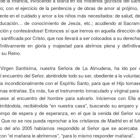
de la Infancia, invocando a María en los misterios gozosos del San
o; con el ejercicio de la penitencia y de obras de amor al prójimo
nte en el cuidado y amor a los niños más necesitados: de salud, de
ducación… de conocimiento de Jesús, etc.; acudiendo al Sacram
ción y confesándose! Entonces sí que iremos en aquella dirección d
 santificada por Cristo, que nos llevará a ser colocados a su derech
finitivamente en gloria y majestad para abrirnos plena y definitiv
 su Reino.
 Virgen Santísima, nuestra Señora de La Almudena, ha ido por 
l encuentro del Señor, abriéndole todo su ser, obediente a la volunta
a incondicionalmente con el Espíritu Santo, para que el Hijo tomas
mas entrañas. Es más, fue el instrumento inmaculado y virginal para 
uese al encuentro del hombre para salvarlo. Iniciemos con Ella 
 imitándola, recibiéndola “en nuestra casa”, buscando su amparo y 
iempo de espera y de esperanza, en el que la venida del Señor vu
 Que no se nos pueda reprochar a los cristianos de Madrid en el fu
to del año 2005 habíamos respondido al Señor que se acercaba 
 con “el mañana le abriremos”, “para lo mismo responder mañana”.