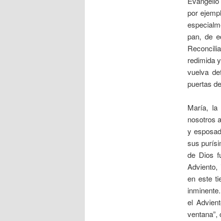
Evangelio 
por ejempl
especialme
pan, de e
Reconcilia
redimida y
vuelva de
puertas de
María, la
nosotros a
y esposad
sus purísi
de Dios f
Adviento,
en este t
inminente.
el Advien
ventana”,