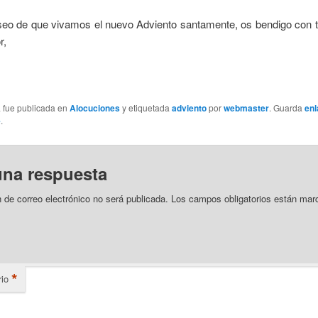
seo de que vivamos el nuevo Adviento santamente, os bendigo con t
r,
a fue publicada en
Alocuciones
y etiquetada
adviento
por
webmaster
. Guarda
enl
e
.
una respuesta
n de correo electrónico no será publicada.
Los campos obligatorios están mar
*
io