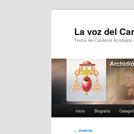
Ir
al
contenido
La voz del Ca
principal
Textos del Cardenal Arzobispo
Menú
Inicio
Biografía
Categor
principal
Navegación
←
Anterior