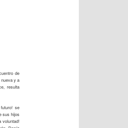
cuentro de
a nueva y a
e, resulta
futuro! se
e sus hijos
a voluntad!
zón. Decía