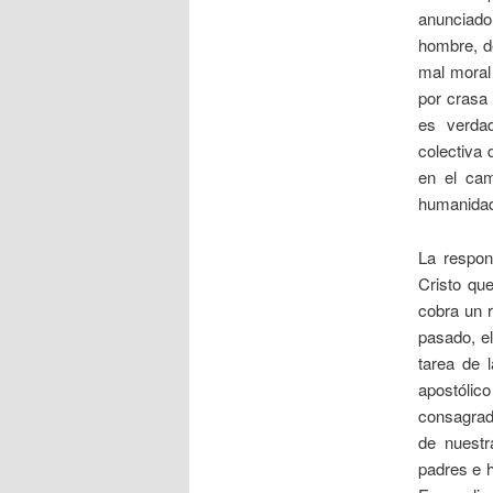
anunciado
hombre, de
mal moral
por crasa 
es verda
colectiva 
en el cam
humanida
La respon
Cristo qu
cobra un 
pasado, e
tarea de 
apostólico
consagrad
de nuestr
padres e h