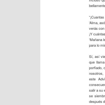
bellamente
“¡Cuantas 
‘Alma, asó
verás con 
¡Y cuánta
‘Mañana le
para lo m
Sí, así vi
que llama
porfiado, 
nosotros, 
este Adv
consecuenc
salir a su
se siembr
después de