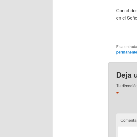
Con el de
en el Seño
Esta entrad
permanent
Deja 
Tu direcció
*
Comentar