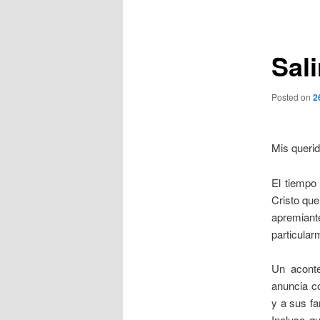
de
entradas
Sali
Posted on
2
Mis queri
El tiempo
Cristo que
apremiant
particular
Un aconte
anuncia co
y a sus fa
Incluso q