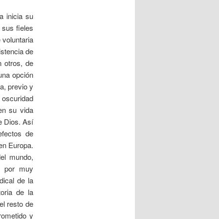
a inicia su
sus fieles
 voluntaria
istencia de
 otros, de
 una opción
, previo y
a oscuridad
en su vida
e Dios. Así
efectos de
en Europa.
del mundo,
, por muy
dical de la
oria de la
el resto de
prometido y