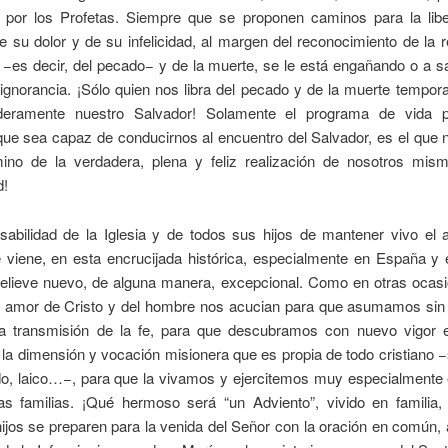
 por los Profetas. Siempre que se proponen caminos para la libe
 su dolor y de su infelicidad, al margen del reconocimiento de la r
 −es decir, del pecado− y de la muerte, se le está engañando o a s
ignorancia. ¡Sólo quien nos libra del pecado y de la muerte tempora
deramente nuestro Salvador! Solamente el programa de vida p
que sea capaz de conducirnos al encuentro del Salvador, es el que
ino de la verdadera, plena y feliz realización de nosotros mism
d!
sabilidad de la Iglesia y de todos sus hijos de mantener vivo el 
e viene, en esta encrucijada histórica, especialmente en España y 
relieve nuevo, de alguna manera, excepcional. Como en otras ocasi
l amor de Cristo y del hombre nos acucian para que asumamos sin
la transmisión de la fe, para que descubramos con nuevo vigor es
 la dimensión y vocación misionera que es propia de todo cristiano 
o, laico…−, para que la vivamos y ejercitemos muy especialmente 
as familias. ¡Qué hermoso será “un Adviento”, vivido en familia,
ijos se preparen para la venida del Señor con la oración en común, a