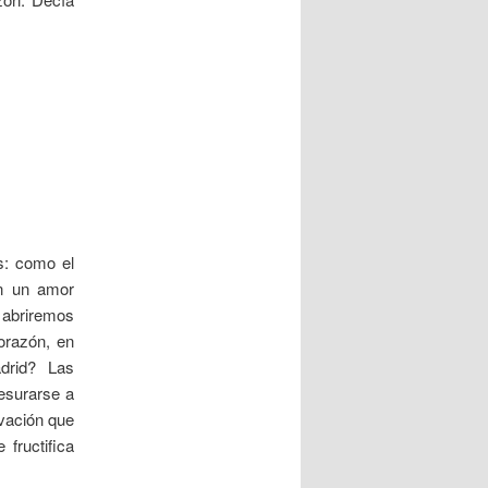
os: como el
on un amor
e abriremos
corazón, en
drid? Las
resurarse a
lvación que
fructifica