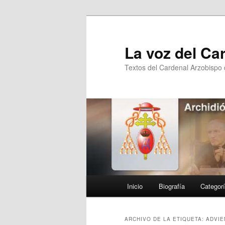
Ir
Ir
al
al
contenido
contenido
La voz del Ca
principal
secundario
Textos del Cardenal Arzobispo
Menú
Inicio
Biografía
Categor
principal
ARCHIVO DE LA ETIQUETA:
ADVIE