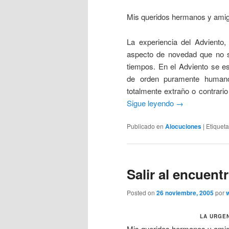
Mis queridos hermanos y ami
La experiencia del Adviento,
aspecto de novedad que no se
tiempos. En el Adviento se e
de orden puramente humano
totalmente extraño o contrario
Sigue leyendo
→
Publicado en
Alocuciones
|
Etiquet
Salir al encuent
Posted on
26 noviembre, 2005
por
LA URGEN
Mis queridos hermanos y ami