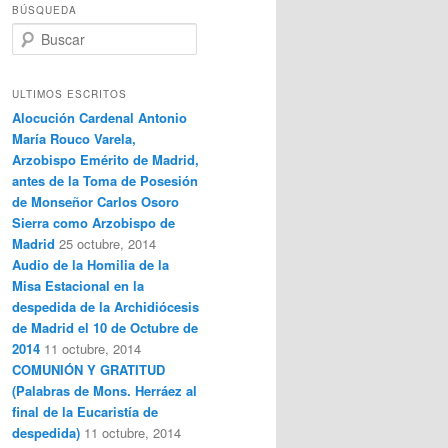
BÚSQUEDA
B
u
s
c
ULTIMOS ESCRITOS
a
Alocución Cardenal Antonio
r
María Rouco Varela,
Arzobispo Emérito de Madrid,
antes de la Toma de Posesión
de Monseñor Carlos Osoro
Sierra como Arzobispo de
Madrid
25 octubre, 2014
Audio de la Homilia de la
Misa Estacional en la
despedida de la Archidiócesis
de Madrid el 10 de Octubre de
2014
11 octubre, 2014
COMUNIÓN Y GRATITUD
(Palabras de Mons. Herráez al
final de la Eucaristía de
despedida)
11 octubre, 2014