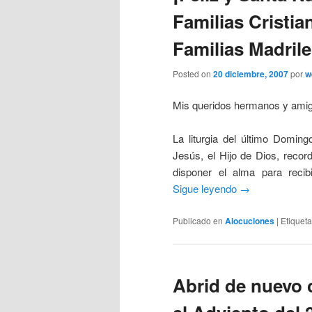
Familias Cristia
Familias Madril
Posted on
20 diciembre, 2007
por
w
Mis queridos hermanos y ami
La liturgia del último Domin
Jesús, el Hijo de Dios, reco
disponer el alma para recib
Sigue leyendo
→
Publicado en
Alocuciones
|
Etiquet
Abrid de nuevo 