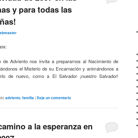
nas y para todas las
eñas!
ebmaster
gos:
go de Adviento nos invita a prepararnos al Nacimiento de
rdándonos el Misterio de su Encarnación y animándonos a
irlo de nuevo, como a El Salvador ¡nuestro Salvador!
ado
adviento
,
familia
|
Deja un comentario
camino a la esperanza en