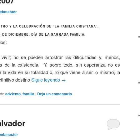
2007
ebmaster
RO Y LA CELEBRACIÓN DE “LA FAMILIA CRISTIANA”,
 DE DICIEMBRE, DÍA DE LA SAGRADA FAMILIA.
gos:
vivir; no se pueden arrostrar las dificultades y, menos,
ias de la existencia. Y, sobre todo, sin esperanza no es
e la vida en su totalidad o, lo que viene a ser lo mismo, la
finitivo destino
Sigue leyendo
→
ado
adviento
,
familia
|
Deja un comentario
alvador
webmaster