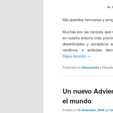
AL 
Mis queridos hermanos y ami
Muchas son las razones que no
en nuestro entorno más próxim
desanimados y escépticos an
rendirnos a actitudes der
Sigue leyendo
→
Publicado en
Alocuciones
|
Etiquet
Un nuevo Advient
el mundo
Posted on
15 diciembre, 2006
por
w