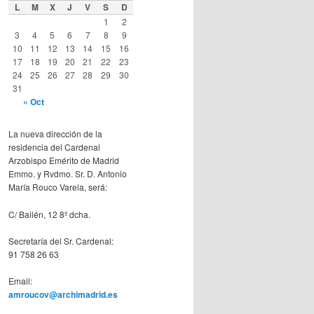
L
M
X
J
V
S
D
1
2
3
4
5
6
7
8
9
10
11
12
13
14
15
16
17
18
19
20
21
22
23
24
25
26
27
28
29
30
31
« Oct
La nueva dirección de la
residencia del Cardenal
Arzobispo Emérito de Madrid
Emmo. y Rvdmo. Sr. D. Antonio
María Rouco Varela, será:
C/ Bailén, 12 8º dcha.
Secretaría del Sr. Cardenal:
91 758 26 63
Email:
amroucov@archimadrid.es