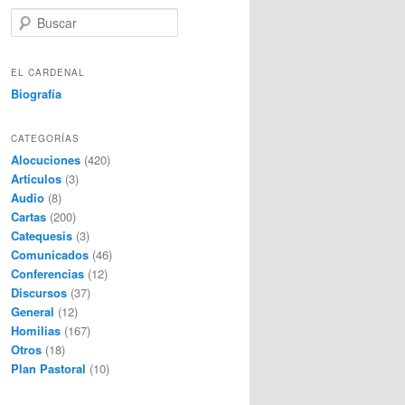
B
u
s
c
EL CARDENAL
a
Biografía
r
CATEGORÍAS
Alocuciones
(420)
Artículos
(3)
Audio
(8)
Cartas
(200)
Catequesis
(3)
Comunicados
(46)
Conferencias
(12)
Discursos
(37)
General
(12)
Homilias
(167)
Otros
(18)
Plan Pastoral
(10)