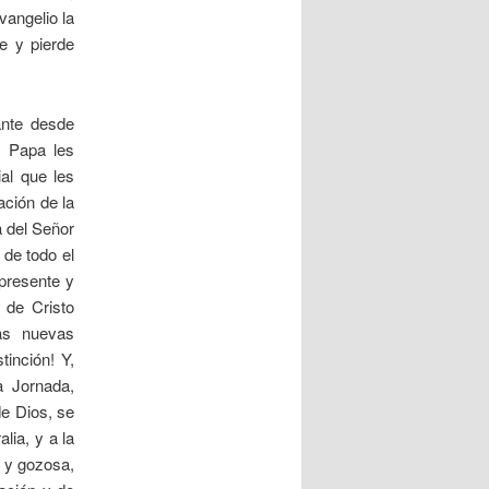
vangelio la
e y pierde
ante desde
l Papa les
ial que les
ación de la
a del Señor
 de todo el
presente y
 de Cristo
as nuevas
inción! Y,
a Jornada,
de Dios, se
lia, y a la
e y gozosa,