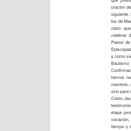
oración de
siguiente,
los de Mad
claro: qu
celebrar 
Pastor de 
Episcopad
y como sie
Bautismo
Confirmaci
hemos rec
nosotros, 
sino para 
Cristo Jes
testimonio
etapa juv
vocación,
tiempo y 