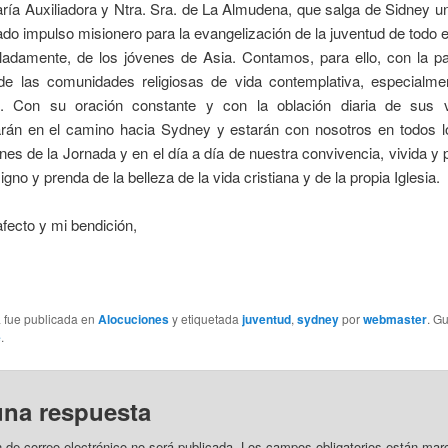
ría Auxiliadora y Ntra. Sra. de La Almudena, que salga de Sidney 
do impulso misionero para la evangelización de la juventud de todo 
adamente, de los jóvenes de Asia. Contamos, para ello, con la par
l de las comunidades religiosas de vida contemplativa, especialme
. Con su oración constante y con la oblación diaria de sus 
án en el camino hacia Sydney y estarán con nosotros en todos l
nes de la Jornada y en el día a día de nuestra convivencia, vivida y
gno y prenda de la belleza de la vida cristiana y de la propia Iglesia.
fecto y mi bendición,
a fue publicada en
Alocuciones
y etiquetada
juventud
,
sydney
por
webmaster
. G
e
.
una respuesta
n de correo electrónico no será publicada.
Los campos obligatorios están mar