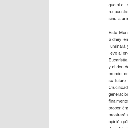
que ni el 
respuesta
sino la ún
Este Mens
Sidney en
iluminará 
lleve al e
Eucaristía
y el don d
mundo, co
su futuro
Crucific
generacio
finalment
proponiénd
mostrarán 
opinión pú