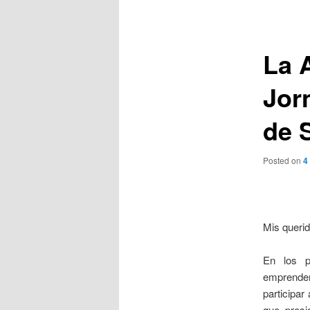
de
entradas
La 
Jor
de 
Posted on
4
Mis queri
En los p
emprender
participar
que presi