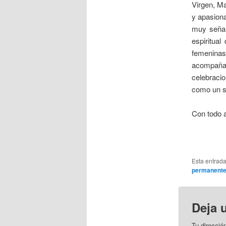
Virgen, Ma
y apasiona
muy señal
espiritua
femeninas
acompañar
celebracio
como un si
Con todo a
Esta entrad
permanent
Deja 
Tu direcció