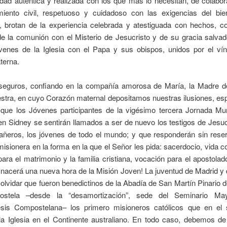
idad auténtica y realizada con los que más lo necesitan, de colabo
iento civil, respetuoso y cuidadoso con las exigencias del bie
, brotan de la experiencia celebrada y atestiguada con hechos, c
e la comunión con el Misterio de Jesucristo y de su gracia salvad
óvenes de la Iglesia con el Papa y sus obispos, unidos por el vín
aterna.
eguros, confiando en la compañía amorosa de María, la Madre d
stra, en cuyo Corazón maternal depositamos nuestras ilusiones, es
, que los Jóvenes participantes de la vigésimo tercera Jornada Mun
n Sidney se sentirán llamados a ser de nuevo los testigos de Jesuc
ñeros, los jóvenes de todo el mundo; y que responderán sin rese
isionera en la forma en la que el Señor les pida: sacerdocio, vida 
ara el matrimonio y la familia cristiana, vocación para el apostola
 nacerá una nueva hora de la Misión Joven! La juventud de Madrid 
olvidar que fueron benedictinos de la Abadía de San Martín Pinario 
stela –desde la “desamortización”, sede del Seminario Ma
esis Compostelana– los primero misioneros católicos que en el s
la Iglesia en el Continente australiano. En todo caso, debemos de