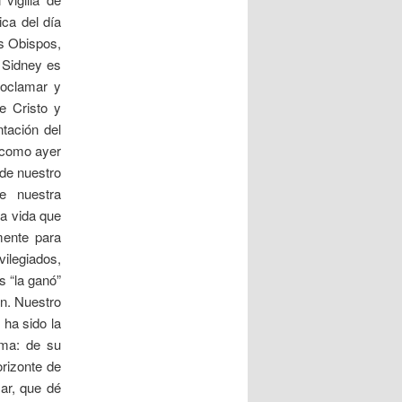
ica del día
s Obispos,
a Sidney es
roclamar y
e Cristo y
ntación del
 como ayer
 de nuestro
e nuestra
va vida que
mente para
vilegiados,
s “la ganó”
ón. Nuestro
 ha sido la
sma: de su
rizonte de
ar, que dé