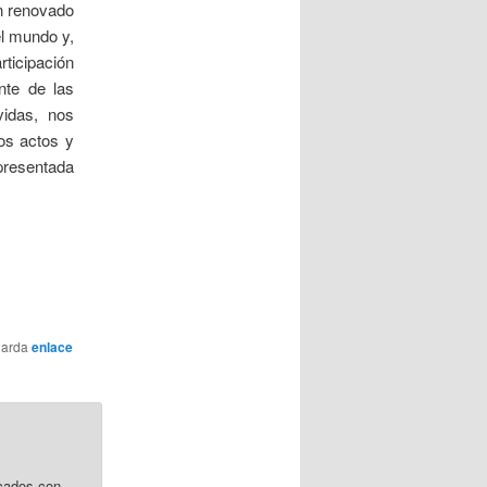
un renovado
el mundo y,
ticipación
nte de las
vidas, nos
os actos y
 presentada
uarda
enlace
cados con