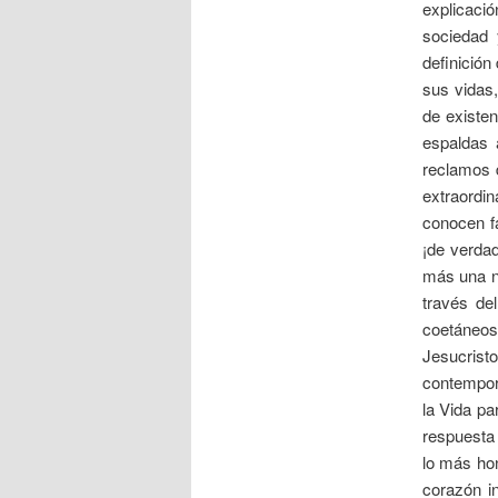
explicació
sociedad 
definición
sus vidas
de existe
espaldas 
reclamos d
extraordi
conocen f
¡de verda
más una nu
través de
coetáneos
Jesucristo
contempor
la Vida pa
respuesta 
lo más ho
corazón in