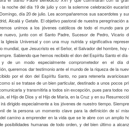
 la noche del día 19 de julio y con la solemne celebración eucaríst
 Domingo, día 20 de julio.
Les acompañaremos sus sacerdotes y su
rid, Alcalá y Getafe. El objetivo pastoral de nuestra peregrinación 
eremos unirnos a los jóvenes católicos de todo el mundo para p
de nuevo, junto con el Santo Padre, Sucesor de Pedro, Vicario d
la Iglesia Universal y con una muy nutrida y significativa represe
o mundial, que Jesucristo es el Señor, el Salvador del hombre, hoy
mpre. Sabiendo que hemos recibido el don del Espíritu Santo el día
 y de un modo especialmente comprometedor en el día d
ón, queremos dar testimonio ante el mundo de la riqueza de la nue
ibido por el don del Espíritu Santo, no para retenerla avariciosa
como si se tratase de un bien particular, destinado a unos pocos pri
comunicarla y transmitirla a todos sin excepción, pues para todos no
ús, el Hijo de Dios y el Hijo de María, en la Cruz y en su Resurrecci
 irá dirigido especialmente a los jóvenes de nuestro tiempo. Siempre
enil de la persona un momento clave para la definición de sí mi
 del camino a emprender en la vida que se le abre con un amplio ho
de posibilidades humanas de todo orden, y del bien último a alcanz