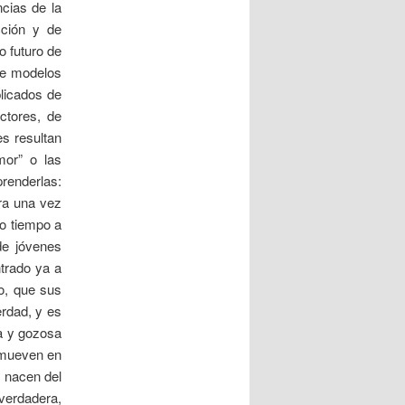
ncias de la
cción y de
o futuro de
de modelos
licados de
ctores, de
es resultan
mor” o las
renderlas:
ra una vez
ro tiempo a
de jóvenes
trado ya a
to, que sus
rdad, y es
na y gozosa
onmueven en
 nacen del
 verdadera,