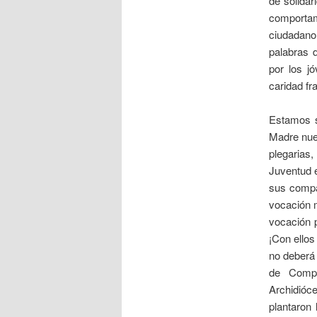
de solidar
comportam
ciudadano
palabras d
por los j
caridad fr
Estamos s
Madre nue
plegarias
Juventud e
sus compa
vocación m
vocación p
¡Con ellos
no deberá 
de Compo
Archidióc
plantaron 