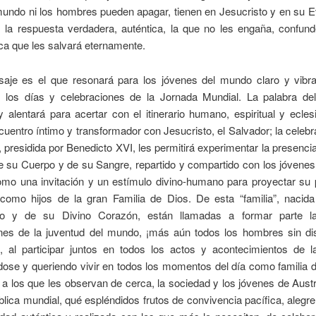
mundo ni los hombres pueden apagar, tienen en Jesucristo y en su E
: la respuesta verdadera, auténtica, la que no les engaña, confund
ica que les salvará eternamente.
aje es el que resonará para los jóvenes del mundo claro y vibr
 los días y celebraciones de la Jornada Mundial. La palabra de
y alentará para acertar con el itinerario humano, espiritual y ecles
ncuentro íntimo y transformador con Jesucristo, el Salvador; la celebr
, presidida por Benedicto XVI, les permitirá experimentar la presenci
e su Cuerpo y de su Sangre, repartido y compartido con los jóvenes
mo una invitación y un estímulo divino-humano para proyectar su 
 como hijos de la gran Familia de Dios. De esta “familia”, nacida
ado y de su Divino Corazón, están llamadas a formar parte l
nes de la juventud del mundo, ¡más aún todos los hombres sin dist
e, al participar juntos en todos los actos y acontecimientos de l
ose y queriendo vivir en todos los momentos del día como familia 
a los que les observan de cerca, la sociedad y los jóvenes de Austra
blica mundial, qué espléndidos frutos de convivencia pacífica, alegr