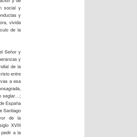
ración y de
n social y
onductas y
ora, vivida
culo de la
el Señor y
peranzas y
dial de la
risto entre
rvas a esa
consagrada,
do seglar…;
y de España
de Santiago
yor de la
iglo XVIII
 pedir a la