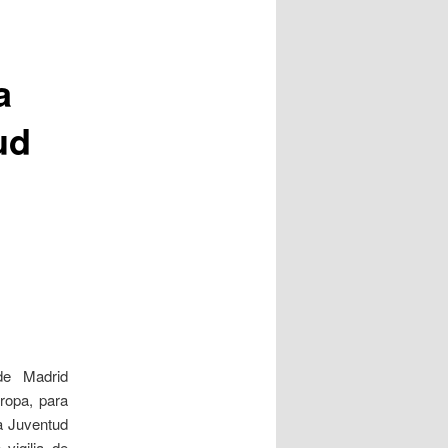
a
ud
de Madrid
ropa, para
la Juventud
vigilia de