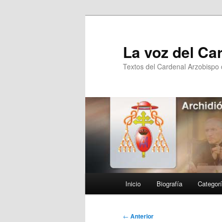
Ir
al
contenido
La voz del Ca
principal
Textos del Cardenal Arzobispo
Menú
Inicio
Biografía
Categor
principal
Navegación
←
Anterior