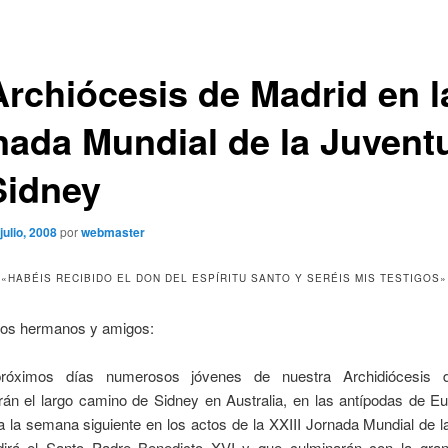
Archiócesis de Madrid en l
nada Mundial de la Juvent
Sidney
 julio, 2008
por
webmaster
«HABÉIS RECIBIDO EL DON DEL ESPÍRITU SANTO Y SERÉIS MIS TESTIGOS»
dos hermanos y amigos:
róximos días numerosos jóvenes de nuestra Archidiócesis 
án el largo camino de Sidney en Australia, en las antípodas de Eu
 a la semana siguiente en los actos de la XXIII Jornada Mundial de 
dirá el Santo Padre Benedicto XVI y que culminarán con la gran 