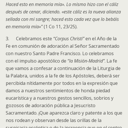
Haced esto en memoria mía». Lo mismo hizo con el cáliz
después de cenar, diciendo. «este cáliz es la nueva alianza
sellada con mi sangre; haced esto cada vez que lo bebáis
en memoria mía»”
(1 Co 11, 23/25).
3. Celebramos este
“Corpus Christi”
en el Año de la
Fe en comunión de adoración al Señor Sacramentado
con nuestro Santo Padre Francisco. Lo celebramos
con el impulso apostólico de
“la Misión-Madrid”
. La fe
que vamos a confesar a continuación de la Liturgia de
la Palabra, unidos a la fe de los Apóstoles, deberá ser
percibida nítidamente por todos en la expresión que
damos a nuestros sentimientos de honda piedad
eucarística y a nuestros gestos sencillos, sobrios y
gozosos de adoración pública a Jesucristo
Sacramentado. ¡Que aparezca claro y patente a los que
nos rodean y observan desde las orillas de la
suspicacia escéptica o de la increencia que en el centro