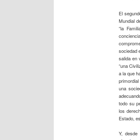
El segund
Mundial d
“la Famil
conciencia
compromet
sociedad 
salida en 
“una Civil
a la que h
primordial
una socie
adecuando 
todo su pe
los derech
Estado, es
Y, desde 