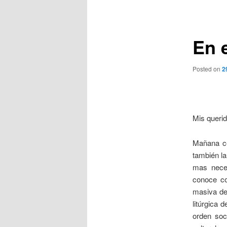
de
entradas
En 
Posted on
2
Mis queri
Mañana ce
también la
mas neces
conoce co
masiva de 
litúrgica 
orden soci