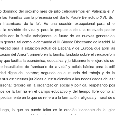
o domingo del próximo mes de julio celebraremos en Valencia el V
e las Familias con la presencia del Santo Padre Benedicto XVI. Su 
ia trasmisora de la fe”. Es una ocasión excepcional para el
, la revisión de vida y para la propuesta de una renovada pastora
ida con la familia trabajadora, el futuro de las nuevas generacion
en general tal como lo demanda el III Sínodo Diocesano de Madrid. 
verdad para la situación actual de España y de Europa que abrir la
ización del Amor”: primero en la familia, fundada sobre el verdadero 
ay que facilitarla económica, educativa y jurídicamente el ejercicio de
 e insustituible de “santuario de la vida” y célula básica para la edi
dad digna del hombre; segundo en el mundo del trabajo y de l
sus estructuras jurídicas e institucionales a las necesidades de las 
rsonal; tercero en la organización social y política, respetando po
os de la familia en el campo educativo y del tiempo libre como an
pecialmente en lo que se refiere a la formación religiosa y moral de s
luego, lo que no puede faltar es la oración incesante de la Igle