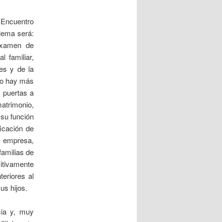
 Encuentro
lema será:
 examen de
l familiar,
es y de la
No hay más
s puertas a
matrimonio,
 su función
ficación de
a empresa,
familias de
sitivamente
teriores al
us hijos.
sia y, muy