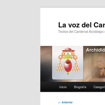
Ir
al
contenido
La voz del Ca
principal
Textos del Cardenal Arzobispo
Menú
Inicio
Biografía
Categor
principal
Navegación
←
Anterior