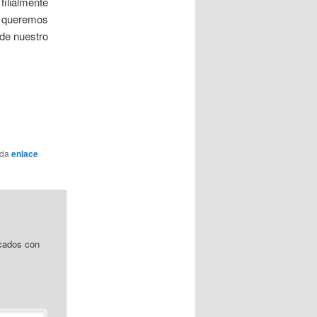
filialmente
e queremos
de nuestro
rda
enlace
cados con