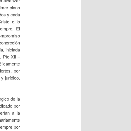
ra alcanzar
rimer plano
odos y cada
isto; o, lo
iempre. El
compromiso
 concreción
a, iniciada
, Pío XII –
gélicamente
ertos, por
y jurídico,
rgico de la
edicado por
ferían a la
nariamente
siempre por