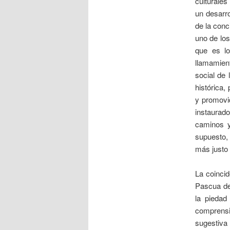
culturales
un desarro
de la conc
uno de los
que es lo
llamamien
social de 
histórica,
y promovid
instaurado
caminos y
supuesto, 
más justo 
La coincid
Pascua de 
la piedad 
comprensi
sugestiva 