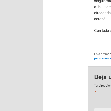
singularme
a la inte
ofrecer d
corazón.
Con todo a
Esta entrad
permanent
Deja 
Tu direcció
*