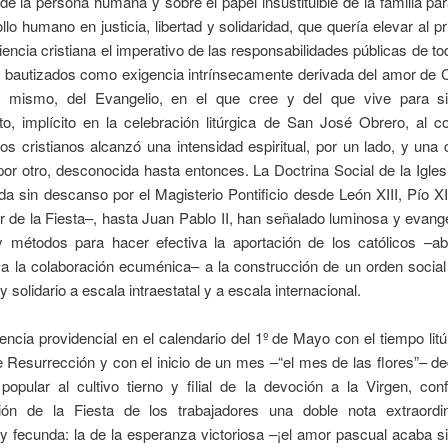
 de la persona humana y sobre el papel insustituible de la familia pa
llo humano en justicia, libertad y solidaridad, que quería elevar al p
iencia cristiana el imperativo de las responsabilidades públicas de t
 bautizados como exigencia intrínsecamente derivada del amor de Cr
 mismo, del Evangelio, en el que cree y del que vive para s
to, implícito en la celebración litúrgica de San José Obrero, al 
los cristianos alcanzó una intensidad espiritual, por un lado, y una
 por otro, desconocida hasta entonces. La Doctrina Social de la Iglesi
a sin descanso por el Magisterio Pontificio desde León XIII, Pío XI
r de la Fiesta–, hasta Juan Pablo II, han señalado luminosa y evan
 métodos para hacer efectiva la aportación de los católicos –abi
a la colaboración ecuménica– a la construcción de un orden social 
y solidario a escala intraestatal y a escala internacional.
encia providencial en el calendario del 1º de Mayo con el tiempo litú
Resurrección y con el inicio de un mes –“el mes de las flores”– d
popular al cultivo tierno y filial de la devoción a la Virgen, con
ón de la Fiesta de los trabajadores una doble nota extraordi
y fecunda: la de la esperanza victoriosa –¡el amor pascual acaba 