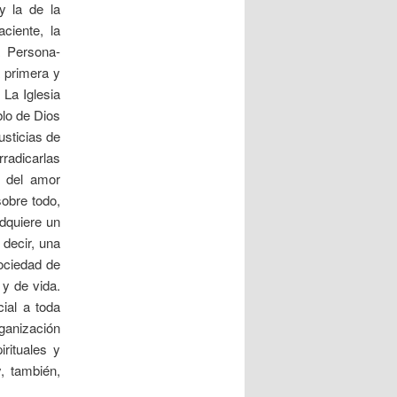
y la de la
ciente, la
a Persona-
a primera y
 La Iglesia
lo de Dios
usticias de
radicarlas
o del amor
sobre todo,
adquiere un
 decir, una
sociedad de
 y de vida.
ial a toda
rganización
irituales y
, también,