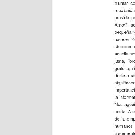
triunfar 
mediación
preside p
Amor”– sob
pequeña “g
nace en P
sino como 
aquella s
justa, li
gratuito, 
de las más
significad
importanci
la informá
Nos agobi
costa. A e
de la empr
humanos d
tristement