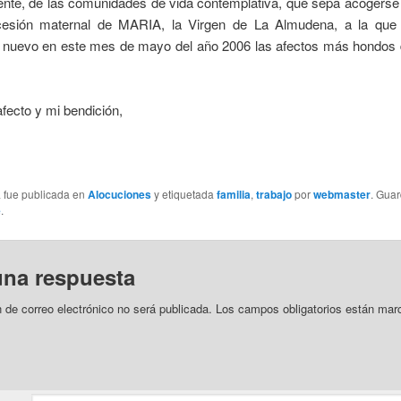
nte, de las comunidades de vida contemplativa, que sepa acogerse 
rcesión maternal de MARIA, la Virgen de La Almudena, a la qu
e nuevo en este mes de mayo del año 2006 las afectos más hondos 
fecto y mi bendición,
a fue publicada en
Alocuciones
y etiquetada
familia
,
trabajo
por
webmaster
. Gua
e
.
una respuesta
n de correo electrónico no será publicada.
Los campos obligatorios están mar