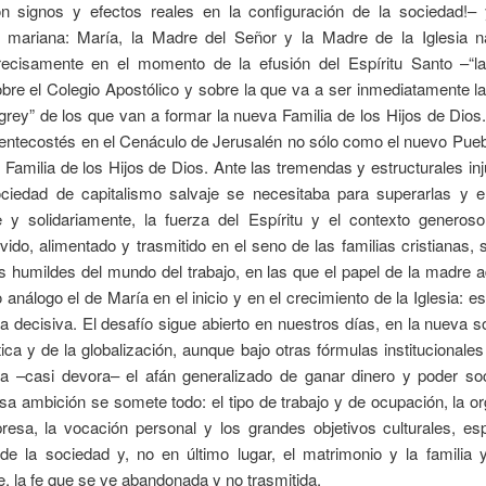
con signos y efectos reales en la configuración de la sociedad!– 
 mariana: María, la Madre del Señor y la Madre de la Iglesia na
recisamente en el momento de la efusión del Espíritu Santo –“l
re el Colegio Apostólico y sobre la que va a ser inmediatamente l
rey” de los que van a formar la nueva Familia de los Hijos de Dios.
entecostés en el Cenáculo de Jerusalén no sólo como el nuevo Pueb
Familia de los Hijos de Dios. Ante las tremendas y estructurales inj
ociedad de capitalismo salvaje se necesitaba para superarlas y er
bre y solidariamente, la fuerza del Espíritu y el contexto generos
vivido, alimentado y trasmitido en el seno de las familias cristianas, 
 humildes del mundo del trabajo, en las que el papel de la madre 
o análogo el de María en el inicio y en el crecimiento de la Iglesia: es
a decisiva. El desafío sigue abierto en nuestros días, en la nueva 
tica y de la globalización, aunque bajo otras fórmulas institucionales
a –casi devora– el afán generalizado de ganar dinero y poder soc
sa ambición se somete todo: el tipo de trabajo y de ocupación, la o
esa, la vocación personal y los grandes objetivos culturales, esp
e la sociedad y, no en último lugar, el matrimonio y la familia y
e, la fe que se ve abandonada y no trasmitida.